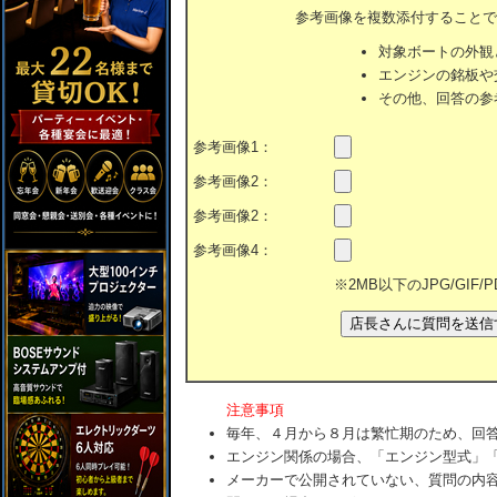
参考画像を複数添付することで
対象ボートの外観
エンジンの銘板や
その他、回答の参
参考画像1：
参考画像2：
参考画像2：
参考画像4：
※2MB以下のJPG/GIF
注意事項
毎年、４月から８月は繁忙期のため、回
エンジン関係の場合、「エンジン型式」
メーカーで公開されていない、質問の内