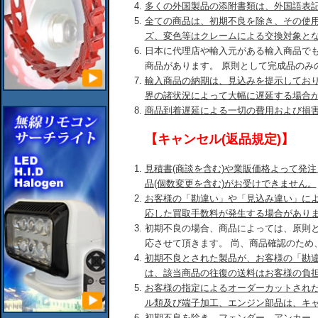
多くの外国製品の添附書類は、外国語表
全ての商品は、初期不良を除き、その使
ズ、変色等はクレームによる交換対象と
日本に代理店や輸入元がある輸入商品で
商品があります。 原則として完成品のみ
輸入商品の納期は、見込みを提示してお
界の諸状況によって大幅に遅延する場合
商品到着遅延による一切の費用および損
【キャンセル(返品規定)】
見積書(商談を含む)や業販価格よって発
品(個数変更を含む)がお受けできません。
お客様の「勘違い」や「見込み違い」に
応した買取手数料が発生する場合があり
初期不良の場合、商品によっては、原則
応させて頂きます。 尚、商品確認のため
初期不良とされた製品が、お客様の「勘
は、該当商品の往復の送料はお客様の負
お客様の指定によるオーダーカットされ
ル類及び端子加工、エンジン部品は、キ
初期不良を除き、フェンダー、アンカー