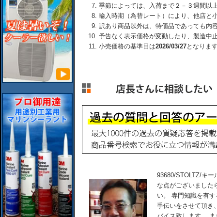
季節によっては、入荷まで２－３週間以
輸入時期（為替レート）により、他店と
訳あり商品以外は、特価品であっても内
予告なく表示価格が変動したり、製造中
小売価格の基準日は
2026/03/27
となりま
93680/STOLTZ
な点がございました
い。 専門知識を有
手伝いをさせて頂き
バイス致します。 