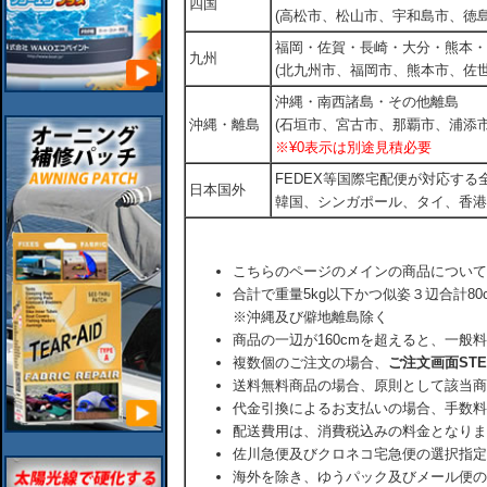
四国
(高松市、松山市、宇和島市、徳島
福岡・佐賀・長崎・大分・熊本・
九州
(北九州市、福岡市、熊本市、佐
沖縄・南西諸島・その他離島
沖縄・離島
(石垣市、宮古市、那覇市、浦添市
※¥0表示は別途見積必要
FEDEX等国際宅配便が対応す
日本国外
韓国、シンガポール、タイ、香港
こちらのページのメインの商品について
合計で重量5kg以下かつ似姿３辺合計80
※沖縄及び僻地離島除く
商品の一辺が160cmを超えると、一般
複数個のご注文の場合、
ご注文画面ST
送料無料商品の場合、原則として該当商
代金引換によるお支払いの場合、手数料
配送費用は、消費税込みの料金となりま
佐川急便及びクロネコ宅急便の選択指定
海外を除き、ゆうパック及びメール便の