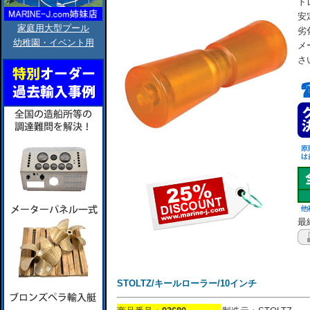
ト
安
家庭用大型プール
劣
幼稚園・イベント用
メ
さ
最終
STOLTZ/キールローラー/10インチ