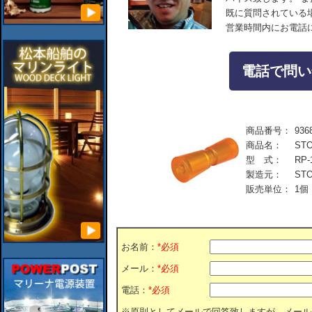
既に質問されている
営業時間内にお電話
電話で問い合
商品番号：
936
商品名：
ST
型 式：
RP-
製造元：
STO
販売単位：
1個
お名前：
*必須
メール：
*必須
電話：
*必須
※原則としてメールで回答致しますが、メール