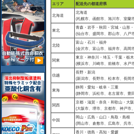
エリア
配送先の都道府県
北海道
北海道
(札幌市、函館市、旭川市、室蘭市
青森・岩手・秋田・宮城・山形・
東北
(仙台市、盛岡市、郡山市、八戸市
富山・石川・福井
北陸
(金沢市、富山市、福井市、高岡市
東京・神奈川・埼玉・千葉・栃木
関東
(横浜市、川崎市、前橋市、水戸市
長野・新潟
信越
(新潟市、長野市、松本市、長岡市
静岡・愛知・岐阜・三重
東海
(静岡市、浜松市、名古屋市、豊田
京都・滋賀・奈良・和歌山・大阪
関西
(大阪市、堺市、京都市、神戸市
岡山・広島・山口・鳥取・島根
中国
(岡山市、倉敷市、広島市、呉市
香川・徳島・高知・愛媛