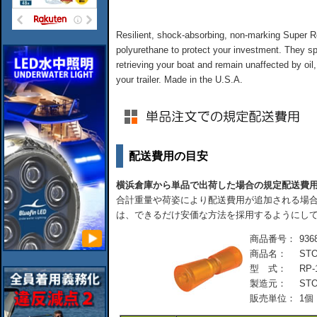
Resilient, shock-absorbing, non-marking Super Ro
polyurethane to protect your investment. They spi
retrieving your boat and remain unaffected by oil, 
your trailer. Made in the U.S.A.
配送費用の目安
横浜倉庫から単品で出荷した場合の規定配送費
合計重量や荷姿により配送費用が追加される場合
は、できるだけ安価な方法を採用するようにし
商品番号：
936
商品名：
ST
型 式：
RP-
製造元：
STO
販売単位：
1個