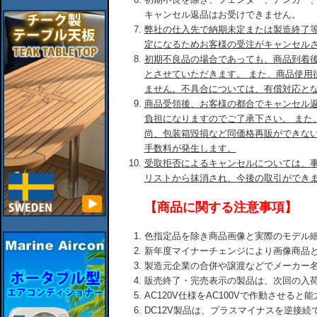
キャンセル返品はお受けできません。
弊社の仕入先で納期未定または製造終了
定になるためお客様の受注がキャンセル
初期不良品の場合であっても、商品到着後
とさせていただきます。 また、商品使用
ません。不具合については、有償対応と
商品受領後、お客様の都合でキャンセル
負担になりますのでご了承下さい。 また
尚、包装箱毀損など同価格再販ができな
手数料が発生します。
受取拒否によるキャンセルについては、
リストから抹消され、今後の取引ができ
【商品に関する注意事項】
色指定品を除き商品画像と実際のモデル
新年度マイナーチェンジにより画像商品
製造元企業の合併や譲渡などでメーカー
販売終了・完売表示の製品は、次回の入
AC120V仕様をAC100Vで作動させる
DC12V製品は、プラスマイナスを逆接