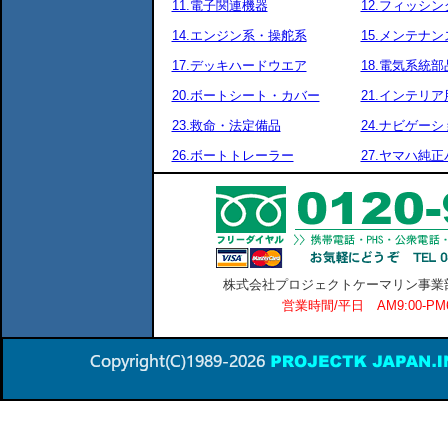
11.電子関連機器
12.フィッシ
14.エンジン系・操舵系
15.メンテナ
17.デッキハードウエア
18.電気系統部
20.ボートシート・カバー
21.インテリア
23.救命・法定備品
24.ナビゲーシ
26.ボートトレーラー
27.ヤマハ純
株式会社プロジェクトケーマリン事業部 横
営業時間/平日 AM9:00-P