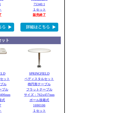
1
75340:1
ト
１セット
了
販売終了
セット
ELD
SPRINGFIELD
セット
ペディスタルセット
ブル
楕円形テーブル
ーブル
フラットテーブル
406mm
サイズ：762x457mm
着式
ポール脱着式
7
1690106
ト
１セット