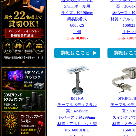
57mmポール用
高：36-51-
サイズ：径190mm
床ベース：径3
簡易脱着式
材質：アルミ
6005-2S
166023
１個
１セッ
Only \8,800-
Only \108,
IMTRA
SPRINGFI
テーブルペディスタル
テーブルペデ
高：42-68cm
高：60c
床ベース：径299mm
スィングアウ
材質：アルミニウム製
材質：ステン
NS1600UDBL
166010