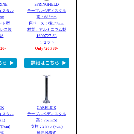
RINE
SPRINGFIELD
ィスタル
テーブルペディスタル
mm
高：685mm
ント型
床ベース：径177mm
レス製
材質：アルミニウム製
5A
1690727-SL
１セット
520-
Only \26,730-
CK
GARELICK
ィスタル
テーブルペディスタル
(L)
高：76cm(S)
(7cm)
支柱：2.875"(7cm)
式
簡易脱着式