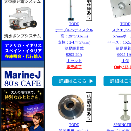
TODD
TODD
テーブルペディスタル
スクエアベ
高：29"(73.6cm)
57mmポ
支柱：2-1/4"57mm)
ベース：152x
簡易脱着式
簡易脱着
9205-29A
6005-1
１セット
１個
販売終了
Only \12,
TODD
SPRINGFI
追加天板マウント
テーブルペデ