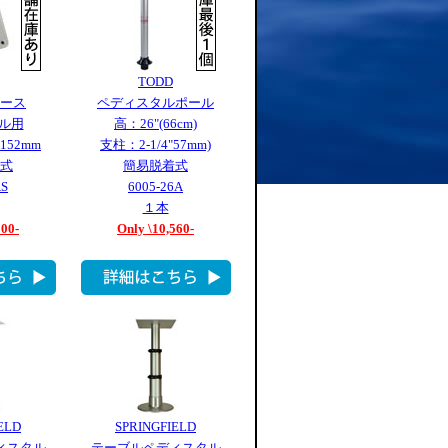
TODD
ース
ペディスタルポール
ール用
高：26"(66cm)
152mm
支柱：2-1/4"57mm)
式
簡易脱着式
AS
6005-26A
１本
100-
Only \10,560-
ELD
SPRINGFIELD
ィスタル
テーブルペディスタル