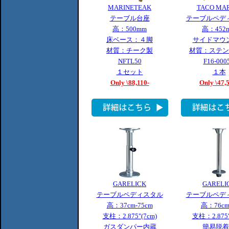
MARINETEAK
TACO MA
テーブル台座
テーブルペデ
高：500mm
高：452
床ベース：４脚
サイドマウ
材質：チーク製
材質：ステン
NFTL50
F16-000
１セット
１本
Only \88,110-
Only \47,
GARELICK
GARELI
テーブルペディスタル
テーブルペデ
高：37cm-75cm
高：76cm
支柱：2.875"(7cm)
支柱：2.875"
ガスダンパー内蔵
簡易脱着