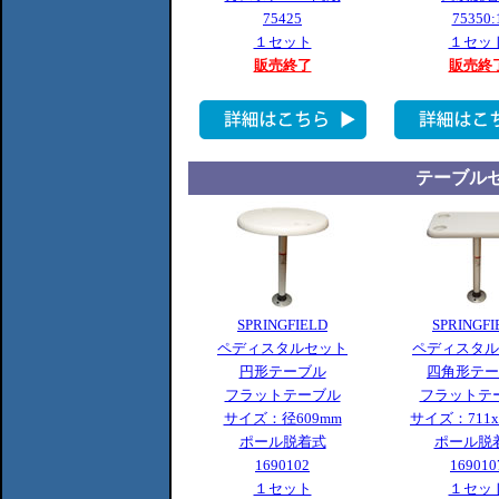
75425
75350:
１セット
１セッ
販売終了
販売終
テーブル
SPRINGFIELD
SPRINGFI
ペディスタルセット
ペディスタル
円形テーブル
四角形テー
フラットテーブル
フラットテ
サイズ：径609mm
サイズ：711x
ポール脱着式
ポール脱
1690102
169010
１セット
１セッ