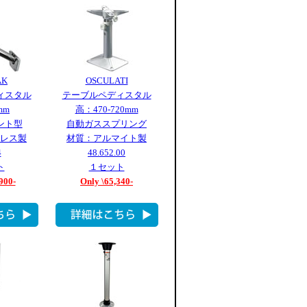
AK
OSCULATI
ィスタル
テーブルペディスタル
mm
高：470-720mm
ント型
自動ガススプリング
レス製
材質：アルマイト製
4
48.652.00
ト
１セット
900-
Only \65,340-