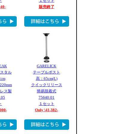
ト
１セット
340-
販売終了
EAK
GARELICK
スタル
テーブルポスト
2cm
高：65cm(L)
20mm
クイックリリース
レス製
簡易脱着式
.05
75640:01
ト
１セット
000-
Only \41,382-