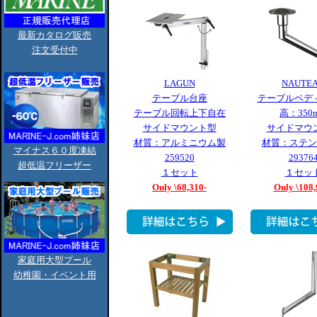
最新カタログ販売
注文受付中
LAGUN
NAUTE
テーブル台座
テーブルペデ
テーブル回転上下自在
高：350
サイドマウント型
サイドマウ
材質：アルミニウム製
材質：ステン
マイナス６０度凍結
259520
29376
超低温フリーザー
１セット
１セッ
Only \68,310-
Only \108,
家庭用大型プール
幼稚園・イベント用