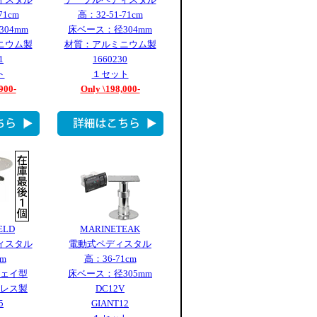
71cm
高：32-51-71cm
04mm
床ベース：径304mm
ニウム製
材質：アルミニウム製
1
1660230
ト
１セット
900-
Only \198,000-
ELD
MARINETEAK
ィスタル
電動式ペディスタル
m
高：36-71cm
ェイ型
床ベース：径305mm
レス製
DC12V
5
GIANT12