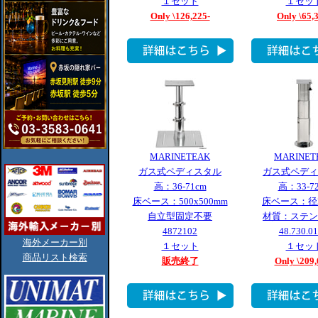
１セット
１セッ
Only \126,225-
Only \65,
MARINETEAK
MARINET
ガス式ペディスタル
ガス式ペディ
高：36-71cm
高：33-7
床ベース：500x500mm
床ベース：径2
自立型固定不要
材質：ステン
4872102
48.730.01
海外メーカー別
１セット
１セッ
商品リスト検索
販売終了
Only \209,