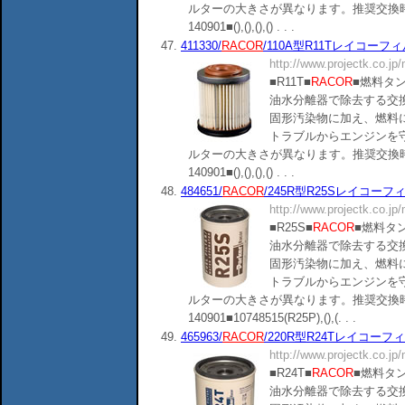
ルターの大きさが異なります。推奨交換時
140901■(),(),(),() . . .
47.
411330/
RACOR
/110A型R11Tレイコーフィルタ
http://www.projectk.co.jp
■R11T■
RACOR
■燃料タ
油水分離器で除去する交
固形汚染物に加え、燃料
トラブルからエンジンを
ルターの大きさが異なります。推奨交換時
140901■(),(),(),() . . .
48.
484651/
RACOR
/245R型R25Sレイコーフィルタ
http://www.projectk.co.jp
■R25S■
RACOR
■燃料タ
油水分離器で除去する交
固形汚染物に加え、燃料
トラブルからエンジンを
ルターの大きさが異なります。推奨交換時
140901■10748515(R25P),(),(. . .
49.
465963/
RACOR
/220R型R24Tレイコーフィルタ
http://www.projectk.co.jp
■R24T■
RACOR
■燃料タ
油水分離器で除去する交