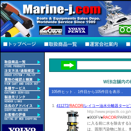
105件ヒット． 1件目から105件目を表示．
1.
411272/
RACOR
/レイコー油水分離器タービンシリ
http://www.projectk.co.jp
■900FV■
RACOR
/PAR
に入る前に水を除去する
は、固形汚染物に加え、