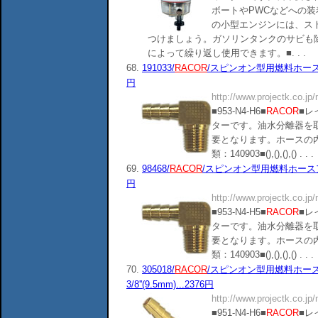
ボートやPWCなどへの
の小型エンジンには、ス
つけましょう。ガソリンタンクのサビも
によって繰り返し使用できます。■. . .
68.
191033/
RACOR
/スピンオン型用燃料ホースアダプ
円
http://www.projectk.co.jp
■953-N4-H6■
RACOR
■レ
ターです。油水分離器を
要となります。ホースの
類：140903■(),(),(),() . . .
69.
98468/
RACOR
/スピンオン型用燃料ホースアダプタ
円
http://www.projectk.co.jp
■953-N4-H5■
RACOR
■レ
ターです。油水分離器を
要となります。ホースの
類：140903■(),(),(),() . . .
70.
305018/
RACOR
/スピンオン型用燃料ホー
3/8''(9.5mm)...2376円
http://www.projectk.co.jp
■951-N4-H6■
RACOR
■レ