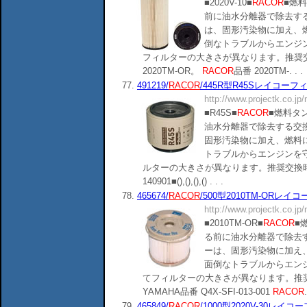
■2020V-10■
RACOR
■燃
前に油水分離器で除去す
は、固形汚染物に加え、
倒なトラブルからエンジ
フィルターの大きさが異なります。推奨交
2020TM-OR。
RACOR
品番 2020TM-. . .
77.
491219/
RACOR
/445R型R45Sレイコーフィルタ
http://www.projectk.co.jp
■R45S■
RACOR
■燃料タ
油水分離器で除去する交
固形汚染物に加え、燃料
トラブルからエンジンを
ルターの大きさが異なります。推奨交換時
140901■(),(),(),() . . .
78.
465674/
RACOR
/500型2010TM-ORレイコー
http://www.projectk.co.jp
■2010TM-OR■
RACOR
■
る前に油水分離器で除去
ーは、固形汚染物に加え
面倒なトラブルからエン
てフィルターの大きさが異なります。推奨
YAMAHA品番 Q4X-SFI-013-001
RACOR
.
79.
465849/
RACOR
/1000型2020V-30レイコーフ