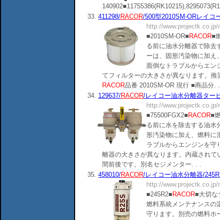
140902■11755386(RK10215),8295073(R12P
33.
411298/
RACOR
/500型2010SM-ORレイコー
http://www.projectk.co.jp
■2010SM-OR■
RACOR
■
る前に油水分離器で除去
ーは、固形汚染物に加え
面倒なトラブルからエン
てフィルターの大きさが異なります。推奨
RACOR
品番 2010SM-OR 現行 ■商品分. . 
34.
129637/
RACOR
/レイコー油水分離器タービンシリ
http://www.projectk.co.jp
■75500FGX2■
RACOR
■
る前に水を除去する油水
形汚染物に加え、燃料に
ラブルからエンジンを守
離器の大きさが異なります。内蔵されてい
間前後です。別名セジメンター. . .
35.
458010/
RACOR
/レイコー油水分離器/245R2
http://www.projectk.co.jp
■245R2■
RACOR
■大切
燃料系統メンテナンスの
守ります。別売の燃料ホース