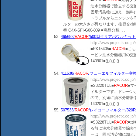
油水分離器で除去する交
固形汚染物に加え、燃料
トラブルからエンジンを
ルターの大きさが異なります。推奨交換時期
番 Q4X-SFI-G00-009 ■商品分類. . .
53.
465682/
RACOR
/500型クリアボウルキット/RK
http://www.projectk.co.jp
■RK15405■
RACOR
■こ
ービン油水分離器用の交
140901■(),(),(),() . . .
54.
411538/
RACOR
/フューエルフィルター交換用/
http://www.projectk.co.jp
■S3220TUL■
RACOR
■マ
ィルターです。ドレーン
ので、別途に油水分離器
140201■(),(),(),() . . .
55.
507533/
RACOR
/レイコーフィルター/320R-RAC
http://www.projectk.co.jp
■S3228TUL■
RACOR
■燃
る前に油水分離器で除去
ーは、固形汚染物に加え