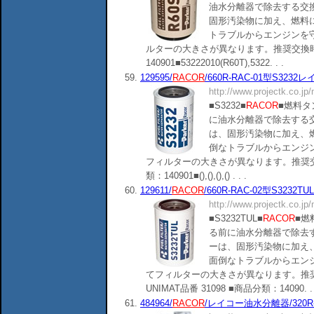
油水分離器で除去する交
固形汚染物に加え、燃料
トラブルからエンジンを
ルターの大きさが異なります。推奨交換時
140901■53222010(R60T),5322. . .
59.
129595/
RACOR
/660R-RAC-01型S3232レ
http://www.projectk.co.jp
■S3232■
RACOR
■燃料
に油水分離器で除去する
は、固形汚染物に加え、
倒なトラブルからエンジ
フィルターの大きさが異なります。推奨交
類：140901■(),(),(),() . . .
60.
129611/
RACOR
/660R-RAC-02型S3232T
http://www.projectk.co.jp
■S3232TUL■
RACOR
■燃
る前に油水分離器で除去
ーは、固形汚染物に加え
面倒なトラブルからエン
てフィルターの大きさが異なります。推奨
UNIMAT品番 31098 ■商品分類：14090. . 
61.
484964/
RACOR
/レイコー油水分離器/320R-R