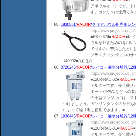
アボウルキットです。ド
す。ガソリンは使用できません。■商
65.
1930551/
RACOR
/クリアボウル用専用レンチ..
http://www.projectk.co.jp
■RK22628■
RACOR
■レ
ウルを外すための専用レ
で回すのに苦労した方に
プラスチックボウルのサ
140902■(),(),(),() . . .
66.
8720245/
RACOR
/レイコー油水分離器/120R-
http://www.projectk.co.jp
■120R-RAC-02■
RACOR
■
ィルターです。長年愛さ
ボートやPWCなどへの
の小型エンジンには、ス
つけましょう。ガソリンタンクのサビも
によって繰り返し使用できます。■. . .
67.
1930445/
RACOR
/レイコー油水分離器/120R-
http://www.projectk.co.jp
■120R-RAC-01■
RACOR
■
ィルターです。長年愛さ