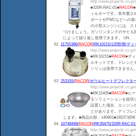
http://www.projectk.co.jp
■320R-RAC-01■
RACOR
■
ィルターです。長年愛さ
ボートやPWCなどへの
の小型エンジンには、ス
つけましょう。ガソリンタンクのサビも
によって繰り返し使用できます。 UN. . .
62.
11755386/
RACOR
/RK10215/120型用/
http://www.projectk.co.jp
■RK10215■
RACOR
■デ
ルキットです。ドレンと
ソリンは使用できません。■商品分類：
63.
253155/
RACOR
/ボウルヒートデフレクター/50
http://www.projectk.co.jp
■RK15405■
RACOR
■ヒ
るソリューションを提供
設置した場合、エンジン
とがあります。ディフレ
します。■商品分類：140901■185373(RK11868),
64.
10748499/
RACOR
/RK30475/320R-RAC
http://www.projectk.co.jp
■RK30475■
RACOR
■ディ