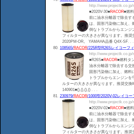
http://www.projectk.co.jp
■2020V-30■
RACOR
■燃
前に油水分離器で除去す
は、固形汚染物に加え、
倒なトラブルからエンジ
フィルターの大きさが異なります。推奨交
2020PM-OR。 YAMAHA品番 Q4X-SF. . .
80.
108565/
RACOR
/225R型R26Sレイコーフィルタ
http://www.projectk.co.jp
■R26S■
RACOR
■燃料タ
油水分離器で除去する交
固形汚染物に加え、燃料
トラブルからエンジンを
ルターの大きさが異なります。推奨交換時
140901■(),(),(),() . . .
81.
230979/
RACOR
/1000型2020V-02レイコーフ
http://www.projectk.co.jp
■2020V-02■
RACOR
■燃
前に油水分離器で除去す
は、固形汚染物に加え、
倒なトラブルからエンジ
フィルターの大きさが異なります。推奨交