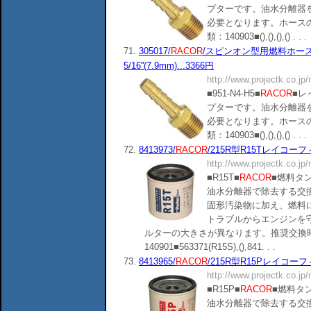
プターです。油水分離器
必要となります。ホース
類：140903■(),(),(),() . . .
71.
305017/
RACOR
/スピンオン型用燃料ホー
5/16''(7.9mm)...3366円
http://www.projectk.co.jp
■951-N4-H5■
RACOR
■レ
プターです。油水分離器
必要となります。ホース
類：140903■(),(),(),() . . .
72.
8413973/
RACOR
/215R型R15Tレイコーフィル
http://www.projectk.co.jp
■R15T■
RACOR
■燃料タ
油水分離器で除去する交
固形汚染物に加え、燃料
トラブルからエンジンを
ルターの大きさが異なります。推奨交換時
140901■563371(R15S),(),841. . .
73.
8413965/
RACOR
/215R型R15Pレイコーフィル
http://www.projectk.co.jp
■R15P■
RACOR
■燃料タ
油水分離器で除去する交