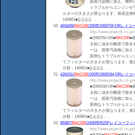
固形汚染物に加え、燃料
トラブルからエンジンを
ルターの大きさが異なります。推奨交換時
140901■(),(),(),() . . .
50.
465609/
RACOR
/200型2000TM-ORレイコー
http://www.projectk.co.jp
■2000TM-OR■
RACOR
■
る前に油水分離器で除去
ーは、固形汚染物に加え
面倒なトラブルからエン
てフィルターの大きさが異なります。推奨
分類：140901■(),(),(),() . . .
51.
426031/
RACOR
/200型2000SM-ORレイコー
http://www.projectk.co.jp
■2000SM-OR■
RACOR
■
る前に油水分離器で除去
ーは、固形汚染物に加え
面倒なトラブルからエン
てフィルターの大きさが異なります。推奨
分類：140901■(),(),(),() . . .
52.
95987/
RACOR
/245R型R25Pレイコーフィルター
http://www.projectk.co.jp
■R25P■
RACOR
■燃料タ