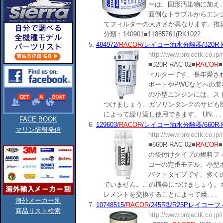
ーは、固形汚染物に加え
面倒なトラブルからエン
てフィルターの大きさが異なります。推奨
分類：140901■11885761(RK1022. . .
5.
484972/
RACOR
/レイコー油水分離器/320R-RA
http://www.projectk.co.jp
■320R-RAC-02■
RACOR
■
ィルターです。長年愛さ
ボートやPWCなどへの
の小型エンジンには、ス
つけましょう。ガソリンタンクのサビも
によって繰り返し使用できます。 UN. . .
FACE BOOK
6.
129603/
RACOR
/レイコー油水分離器/660R-RAC
マリン情報発信
http://www.projectk.co.jp
■660R-RAC-02■
RACOR
■
の後付けタイプの燃料フ
コーの定番モデル。小型
パクトタイプです。多く
ていません。この機会につけましょう。
レメントを交換することによって繰. . .
海外メーカー別
7.
10748515/
RACOR
/245R型R25Pレイコーフィル
商品リスト検索
http://www.projectk.co.jp