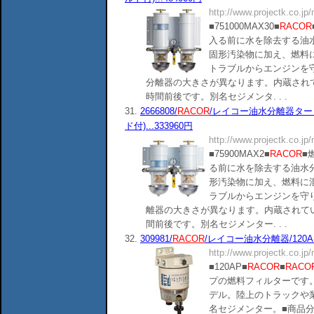
http://www.projectk.co.jp
■751000MAX30■
RACOR
入る前に水を除去する油
固形汚染物に加え、燃料
トラブルからエンジンを
分離器の大きさが異なります。内蔵されて
時間前後です。別名セジメンタ. . .
31.
2666808/
RACOR
/レイコー油水分離器タービ
ド付)...333960円
http://www.projectk.co.jp
■75900MAX2■
RACOR
■
る前に水を除去する油水
形汚染物に加え、燃料に
ラブルからエンジンを守
離器の大きさが異なります。内蔵されてい
間前後です。別名セジメンター. . .
32.
309981/
RACOR
/レイコー油水分離器/120AP
http://www.projectk.co.jp
■120AP■
RACOR
■
RACO
プの燃料フィルターです
デル。陸上のトラックや
名セジメンター。■商品