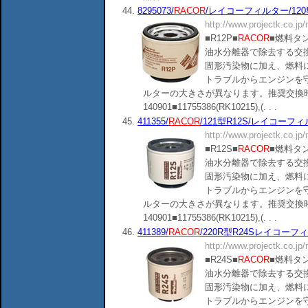
44.
8295073/
RACOR
/レイコーフィルター/120型/R1
http://www.projectk.co.jp
■R12P■
RACOR
■燃料タ
油水分離器で除去する交
固形汚染物に加え、燃料
トラブルからエンジンを
ルターの大きさが異なります。推奨交換時
140901■11755386(RK10215),(. . .
45.
411355/
RACOR
/121型R12S/レイコーフィルタ
http://www.projectk.co.jp
■R12S■
RACOR
■燃料タ
油水分離器で除去する交
固形汚染物に加え、燃料
トラブルからエンジンを
ルターの大きさが異なります。推奨交換時
140901■11755386(RK10215),(. . .
46.
411389/
RACOR
/220R型R24Sレイコーフィルタ
http://www.projectk.co.jp
■R24S■
RACOR
■燃料タ
油水分離器で除去する交
固形汚染物に加え、燃料
トラブルからエンジンを