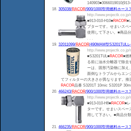
140903■3066019010(913-08-
18.
305038/
RACOR
/900/1000型用燃料ホースアダ
http://www.projectk.co.jp
■913-010-H10■
RACOR
■
プターです。せまいスペ
使用して下さい。■商品分類：14090
. . .
19.
32011099/
RACOR
/490MAM型S3201TUL
http://www.projectk.co.jp
■S3201TUL■
RACOR
■燃
る前に油水分離器で除去
ーは、固形汚染物に加え
面倒なトラブルからエン
てフィルターの大きさが異なります。推奨
RACOR
品番 S3201T 10mic S3201P 30mi.
20.
466243/
RACOR
/900/1000型用燃料ホースアダ
http://www.projectk.co.jp
■913-010-H8■
RACOR
■レ
ターです。せまいスペー
用して下さい。■商品分類：140903■
21.
466235/
RACOR
/900/1000型用燃料ホースアダ