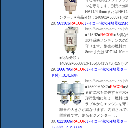
守る燃料系統メンテナン
ンを守ります。別売の燃
NPT1/4-8mmまたはNP
ンター。■商品分類：140902■563371(R15S),841
28.
563363/
RACOR
/レイコー油水分離器/215R2
http://www.projectk.co.jp
■215R2■
RACOR
■大切
燃料系統メンテナンスの
守ります。別売の燃料ホース
8mmまたはNPT1/4-
■商品分類：
140902■563371(R15S),8413973(R15T),841
29.
2666790/
RACOR
/レイコー油水分離器タービ
ド付)...314160円
http://www.projectk.co.jp
■75500MAX2■
RACOR
■
る前に水を除去する油水
形汚染物に加え、燃料に
ラブルからエンジンを守
離器の大きさが異なります。内蔵されてい
間前後です。別名セジメンター. . .
30.
8223869/
RACOR
/レイコー油水分離器タービン
ルド付)...484000円