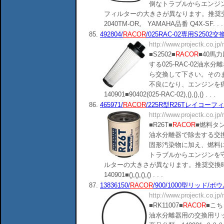
倒なトラブルからエンジ
フィルターの大きさが異なります。推奨交
2040TM-OR。 YAMAHA品番 Q4X-SF. . .
85.
492804/
RACOR
/025RAC-02専用S2502交換
http://www.projectk.co.jp
■S2502■
RACOR
■40馬
する025-RAC-02油
ら交換して下さい。その
不良になり、エンジンを
140901■90402(025-RAC-02),(),(),() . . .
86.
465971/
RACOR
/225R型R26Tレイコーフィルタ
http://www.projectk.co.jp
■R26T■
RACOR
■燃料タ
油水分離器で除去する交
固形汚染物に加え、燃料
トラブルからエンジンを
ルターの大きさが異なります。推奨交換時
140901■(),(),(),() . . .
87.
13836150/
RACOR
/900/1000型リッド/ボ
http://www.projectk.co.jp
■RK11007■
RACOR
■こち
油水分離器用の交換用リ