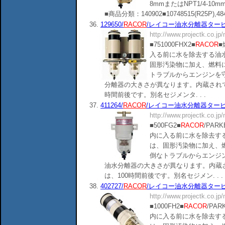
8mmまたはNPT1/4-
■商品分類：140902■10748515(R25P),484651(
36.
129650/
RACOR
/レイコー油水分離器タービンシリ
http://www.projectk.co.jp
■751000FHX2■
RACOR
■
入る前に水を除去する油
固形汚染物に加え、燃料
トラブルからエンジンを
分離器の大きさが異なります。内蔵されて
時間前後です。別名セジメンタ. . .
37.
411264/
RACOR
/レイコー油水分離器タービンシ
http://www.projectk.co.jp
■500FG2■
RACOR
/PA
内に入る前に水を除去す
は、固形汚染物に加え、
倒なトラブルからエンジ
油水分離器の大きさが異なります。内蔵
は、100時間前後です。別名セジメン. . .
38.
402727/
RACOR
/レイコー油水分離器タービンシリ
http://www.projectk.co.jp
■1000FH2■
RACOR
/PA
内に入る前に水を除去す