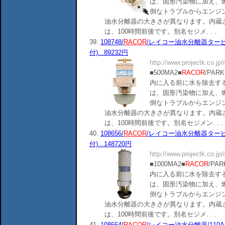
は、固形汚染物に加え、
倒なトラブルからエンジ
油水分離器の大きさが異なります。内蔵
は、100時間前後です。別名セジメ. . .
39.
108748/
RACOR
/レイコー油水分離器タービ
付)...89232円
http://www.projectk.co.jp
■500MA2■
RACOR
/PA
内に入る前に水を除去す
は、固形汚染物に加え、
倒なトラブルからエンジ
油水分離器の大きさが異なります。内蔵
は、100時間前後です。別名セジメン. . .
40.
108656/
RACOR
/レイコー油水分離器タービ
付)...148720円
http://www.projectk.co.jp
■1000MA2■
RACOR
/P
内に入る前に水を除去す
は、固形汚染物に加え、
倒なトラブルからエンジ
油水分離器の大きさが異なります。内蔵
は、100時間前後です。別名セジメ. . .
41.
108664/
RACOR
/レイコー油水分離器/110A/