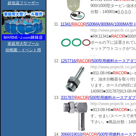
超低温フリーザー
900/1000型タービン
分類：140901■(),(),(),() . .
11.
11341/
RACOR
/500MA/900MA/1000M
http://www.projectk.co.jp
■RK11341■
RACOR
■50
ボールの下に設置されて
家庭用大型プール
ャットアウトコックがついていま
幼稚園・イベント用
. . .
12.
1257716/
RACOR
/500型用燃料ホースアダプター
http://www.projectk.co.jp
■911-08-H6■
RACOR
■レ
す。油水分離器を取り付
ります。ホースの内径に
140903■331787(913-08-H6),(
13.
331787/
RACOR
/500型用燃料ホースアダプター/エ
http://www.projectk.co.jp
■913-08-H6■
RACOR
■レ
す。せまいスペースで水
下さい。■商品分類：140903■1257
14.
3066019010/
RACOR
/500型用燃料ホースアダプ