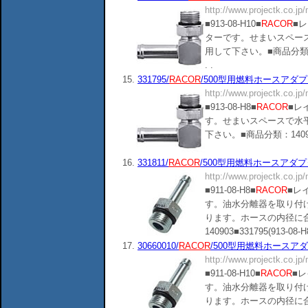
http://www.projectk.co.j
■913-08-H10■
RACOR
■レ
ターです。せまいスペー
用して下さい。■商品分類：140903
. .
15.
331795/
RACOR
/500型用燃料ホースアダプター/
http://www.projectk.co.jp
■913-08-H8■
RACOR
■レ
す。せまいスペースで水
下さい。■商品分類：140903■3318
16.
331811/
RACOR
/500型用燃料ホースアダプター/
http://www.projectk.co.jp
■911-08-H8■
RACOR
■レ
す。油水分離器を取り付
ります。ホースの内径に
140903■331795(913-08-H8),(
17.
30660010/
RACOR
/500型用燃料ホースアダプタ
http://www.projectk.co.jp
■911-08-H10■
RACOR
■
す。油水分離器を取り付
ります。ホースの内径に