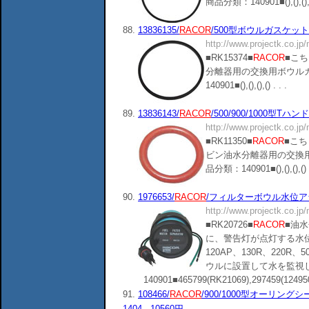
商品分類：140901■(),(),(),()
88.
13836135/
RACOR
/500型ボウルガスケット/RK
http://www.projectk.co.jp
■RK15374■
RACOR
■こ
分離器用の交換用ボウル
140901■(),(),(),() . . .
89.
13836143/
RACOR
/500/900/1000型Tハン
http://www.projectk.co.jp
■RK11350■
RACOR
■こち
ビン油水分離器用の交換
品分類：140901■(),(),(),() .
90.
1976653/
RACOR
/フィルターボウル水位アラーム
http://www.projectk.co.jp
■RK20726■
RACOR
■油
に、警告灯が点灯する水
120AP、130R、220R、
ウルに設置して水を監視
140901■465799(RK21069),297459(124950),(
91.
108466/
RACOR
/900/1000型オーリング
1404...10560円