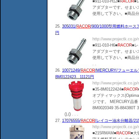
■911-010-H12■
RACOR
■
アダプターです。せまい
使用して下さい。■商品分類：14090
25.
305031/
RACOR
/900/1000型用燃料ホースアダ
円
http://www.projectk.co.jp
■911-010-H6■
RACOR
■レ
アダプターです。せまい
使用して下さい。■商品分類：14090
. .
26.
10071249/
RACOR
/MERCURY/フューエル
8M0122423...11121円
http://www.projectk.co.jp
■35-8M0122424■
RACOR
オプティマックス(Opti
ジです。 MERCURY品番 35-8
8M0020349 35-884380T
(),() . . .
27.
17076555/
RACOR
/レイコー油水分離器/215
http://www.projectk.co.jp
■215RMAM■
RACOR
■大