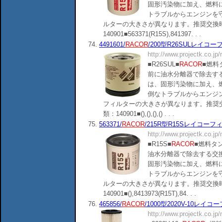
固形汚染物に加え、燃料
トラブルからエンジンを
ルターの大きさが異なります。推奨交換時
140901■563371(R15S),841397. . .
74.
4491601/
RACOR
/200型R26SULレイコーフィ
http://www.projectk.co.jp
■R26SUL■
RACOR
■燃料
前に油水分離器で除去す
は、固形汚染物に加え、
倒なトラブルからエンジ
フィルターの大きさが異なります。推奨交
類：140901■(),(),(),() . . .
75.
563371/
RACOR
/215R型R15Sレイコーフィルタ
http://www.projectk.co.jp
■R15S■
RACOR
■燃料タ
油水分離器で除去する交
固形汚染物に加え、燃料
トラブルからエンジンを
ルターの大きさが異なります。推奨交換時
140901■(),8413973(R15T),84. . .
76.
465856/
RACOR
/1000型2020V-10レイコーフ
http://www.projectk.co.jp