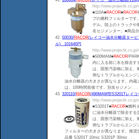
http://www.projectk.co.jp
■110A■
RACOR
■
RACOR
プの燃料フィルターです
デル。陸上のトラックや
名セジメンター。■商品分類：14090
42.
50030/
RACOR
/レイコー油水分離器タービン
ル)...101640円
http://www.projectk.co.jp
■500MAM■
RACOR
/PA
内に入る前に水を除去す
は、固形汚染物に加え、
倒なトラブルからエンジ
油水分離器の大きさが異なります。内蔵
は、100時間前後です。別名セジメン. . .
43.
320110/
RACOR
/490MAM型S3201Tレイコー
http://www.projectk.co.jp
■S3201T■
RACOR
■燃料
に油水分離器で除去する
は、固形汚染物に加え、
倒なトラブルからエンジ
フィルターの大きさが異なります。推奨交
品番 S3201T 10mic S3201P 30mic . . .