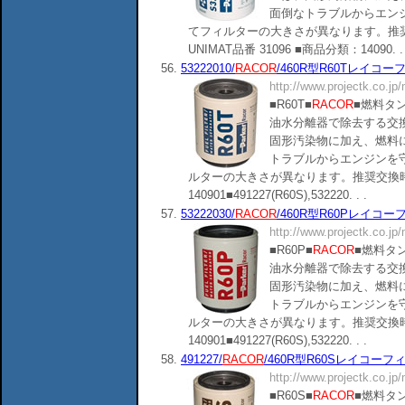
面倒なトラブルからエン
てフィルターの大きさが異なります。推奨
UNIMAT品番 31096 ■商品分類：14090. . 
56.
53222010/
RACOR
/460R型R60Tレイコーフィ
http://www.projectk.co.jp
■R60T■
RACOR
■燃料タ
油水分離器で除去する交
固形汚染物に加え、燃料
トラブルからエンジンを
ルターの大きさが異なります。推奨交換時
140901■491227(R60S),532220. . .
57.
53222030/
RACOR
/460R型R60Pレイコーフィ
http://www.projectk.co.jp
■R60P■
RACOR
■燃料タ
油水分離器で除去する交
固形汚染物に加え、燃料
トラブルからエンジンを
ルターの大きさが異なります。推奨交換時
140901■491227(R60S),532220. . .
58.
491227/
RACOR
/460R型R60Sレイコーフィルタ
http://www.projectk.co.jp
■R60S■
RACOR
■燃料タ