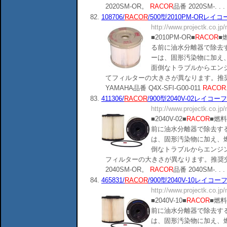
2020SM-OR。
RACOR
品番 2020SM-. . .
82.
108706/
RACOR
/500型2010PM-ORレイコー
http://www.projectk.co.jp
■2010PM-OR■
RACOR
■
る前に油水分離器で除去
ーは、固形汚染物に加え
面倒なトラブルからエン
てフィルターの大きさが異なります。推奨
YAMAHA品番 Q4X-SFI-G00-011
RACOR
83.
411306/
RACOR
/900型2040V-02レイコーフィ
http://www.projectk.co.jp
■2040V-02■
RACOR
■燃
前に油水分離器で除去す
は、固形汚染物に加え、
倒なトラブルからエンジ
フィルターの大きさが異なります。推奨交
2040SM-OR。
RACOR
品番 2040SM-. . .
84.
465831/
RACOR
/900型2040V-10レイコーフィ
http://www.projectk.co.jp
■2040V-10■
RACOR
■燃
前に油水分離器で除去す
は、固形汚染物に加え、