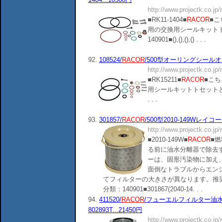
http://www.projectk.co.jp
■RK11-1404■
RACOR
■こ
用の交換用シールキット
140901■(),(),(),() . . .
92.
108524/
RACOR
/500型オーリングシールオーバ
http://www.projectk.co.jp
■RK15211■
RACOR
■こち
用シールキットトセットとなりま
. . .
93.
301857/
RACOR
/500型2010-149Wレイコー
http://www.projectk.co.jp
■2010-149W■
RACOR
■
る前に油水分離器で除去
ーは、固形汚染物に加え
面倒なトラブルからエン
てフィルターの大きさが異なります。推奨
分類：140901■301867(2040-14. . .
94.
411520/
RACOR
/フューエルフィルター油水
802893T...21450円
http://www.projectk.co.jp