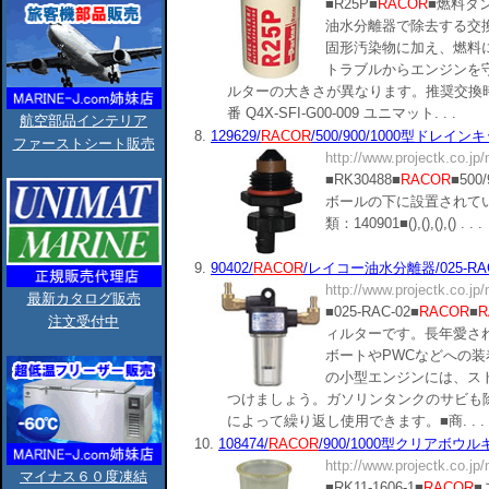
■R25P■
RACOR
■燃料タ
油水分離器で除去する交
固形汚染物に加え、燃料
トラブルからエンジンを
ルターの大きさが異なります。推奨交換時期
番 Q4X-SFI-G00-009 ユニマット. . .
航空部品インテリア
8.
129629/
RACOR
/500/900/1000型ドレインキッ
ファーストシート販売
http://www.projectk.co.jp
■RK30488■
RACOR
■50
ボールの下に設置されて
類：140901■(),(),(),() . . .
9.
90402/
RACOR
/レイコー油水分離器/025-RAC
http://www.projectk.co.jp
最新カタログ販売
■025-RAC-02■
RACOR
■
R
注文受付中
ィルターです。長年愛さ
ボートやPWCなどへの
の小型エンジンには、ス
つけましょう。ガソリンタンクのサビも
によって繰り返し使用できます。■商. . .
10.
108474/
RACOR
/900/1000型クリアボウルキット
http://www.projectk.co.jp
マイナス６０度凍結
■RK11-1606-1■
RACOR
■