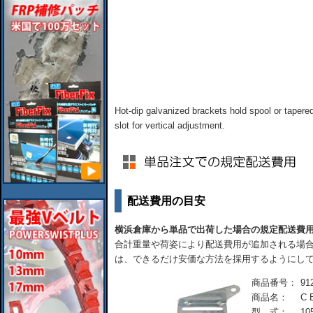
Hot-dip galvanized brackets hold spool or tapered 
slot for vertical adjustment.
配送費用の目安
横浜倉庫から単品で出荷した場合の規定配送費
合計重量や荷姿により配送費用が追加される場合
は、できるだけ安価な方法を採用するようにし
商品番号：
91
商品名：
C
型 式：
10