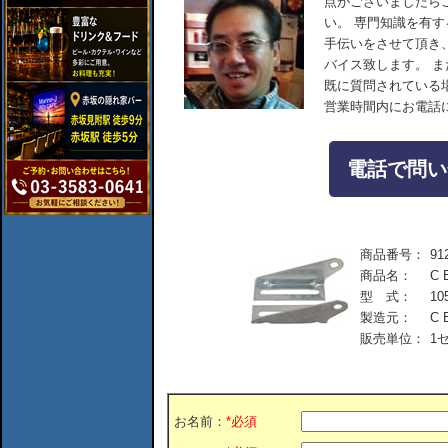
点がございましたら
い。 専門知識を有
手伝いをさせて頂き
バイス致します。 
既に質問されている
営業時間内にお電話
電話で問い合
商品番号：
91
商品名：
C
型 式：
10
製造元：
C 
販売単位：
1
お名前：
*必須