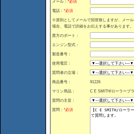
メール：
*必須
電話：
*必須
※原則としてメールで回答致しますが、メール
場合、電話で詳細をお伝えする事があります。
貴方のボート：
エンジン型式：
製造番号：
使用電圧：
質問者の立場：
商品番号：
91226
マリン用品：
C E SMITH/ローラー
質問の主旨：
質問：
*必須