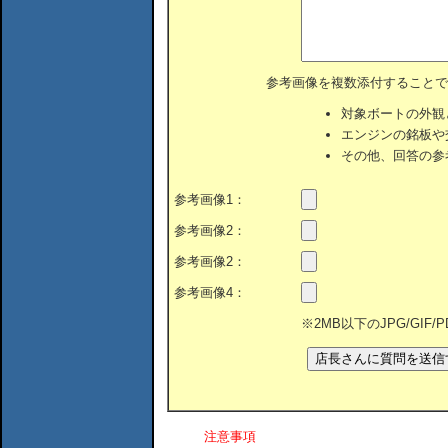
参考画像を複数添付することで
対象ボートの外観
エンジンの銘板や
その他、回答の参
参考画像1：
参考画像2：
参考画像2：
参考画像4：
※2MB以下のJPG/GIF
注意事項