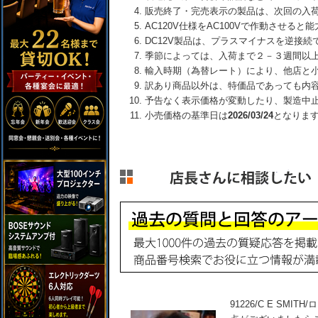
販売終了・完売表示の製品は、次回の入
AC120V仕様をAC100Vで作動させる
DC12V製品は、プラスマイナスを逆接
季節によっては、入荷まで２－３週間以
輸入時期（為替レート）により、他店と
訳あり商品以外は、特価品であっても内
予告なく表示価格が変動したり、製造中
小売価格の基準日は
2026/03/24
となりま
91226/C E SM