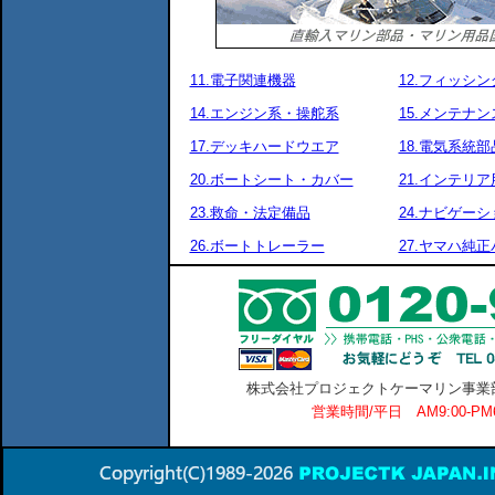
11.電子関連機器
12.フィッシ
14.エンジン系・操舵系
15.メンテナ
17.デッキハードウエア
18.電気系統部
20.ボートシート・カバー
21.インテリア
23.救命・法定備品
24.ナビゲーシ
26.ボートトレーラー
27.ヤマハ純
株式会社プロジェクトケーマリン事業部 横
営業時間/平日 AM9:00-P