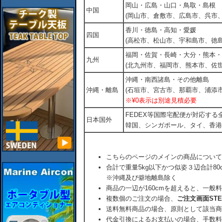
岡山・広島・山口・鳥取・島根
中国
(岡山市、倉敷市、広島市、呉市
香川・徳島・高知・愛媛
四国
(高松市、松山市、宇和島市、徳島
福岡・佐賀・長崎・大分・熊本・
九州
(北九州市、福岡市、熊本市、佐
沖縄・南西諸島・その他離島
沖縄・離島
(石垣市、宮古市、那覇市、浦添市
※¥0表示は別途見積必要
FEDEX等国際宅配便が対応す
日本国外
韓国、シンガポール、タイ、香港
こちらのページのメインの商品について
合計で重量5kg以下かつ似姿３辺合計80
※沖縄及び僻地離島除く
商品の一辺が160cmを超えると、一般
複数個のご注文の場合、
ご注文画面ST
送料無料商品の場合、原則として該当商
代金引換によるお支払いの場合、手数料