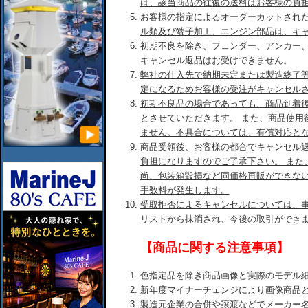
は、該当商品の往復の送料はお客様の負
お客様の指定によるオーダーカットされ
ル類及び端子加工、エンジン部品は、キ
初期不良を除き、フェンダー、アンカー
キャンセル返品はお受けできません。
弊社の仕入先で納期未定または製造終了
定になるためお客様の受注がキャンセル
初期不良品の場合であっても、商品到着後
とさせていただきます。 また、商品使用
ません。不具合については、有償対応と
商品受領後、お客様の都合でキャンセル
負担になりますのでご了承下さい。 また
尚、包装箱毀損など同価格再販ができな
手数料が発生します。
受取拒否によるキャンセルについては、
リストから抹消され、今後の取引ができ
【商品に関する注意事項】
色指定品を除き商品画像と実際のモデル
新年度マイナーチェンジにより画像商品
製造元企業の合併や譲渡などでメーカー