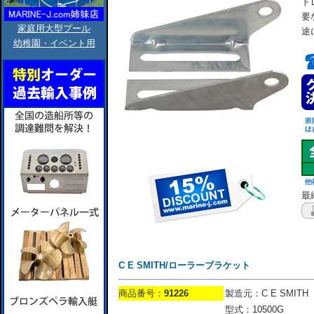
ト
要
家庭用大型プール
途
幼稚園・イベント用
最終
C E SMITH/ローラーブラケット
商品番号：
91226
製造元：C E SMITH
型式：10500G