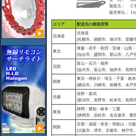
製造元：
C 
販売単位：
1
エリア
配送先の都道府県
北海道
北海道
(札幌市、函館市、旭川市、室蘭市
青森・岩手・秋田・宮城・山形・
東北
(仙台市、盛岡市、郡山市、八戸市
富山・石川・福井
北陸
(金沢市、富山市、福井市、高岡市
東京・神奈川・埼玉・千葉・栃木
関東
(横浜市、川崎市、前橋市、水戸市
長野・新潟
信越
(新潟市、長野市、松本市、長岡市
静岡・愛知・岐阜・三重
東海
(静岡市、浜松市、名古屋市、豊田
京都・滋賀・奈良・和歌山・大阪
関西
(大阪市、堺市、京都市、神戸市