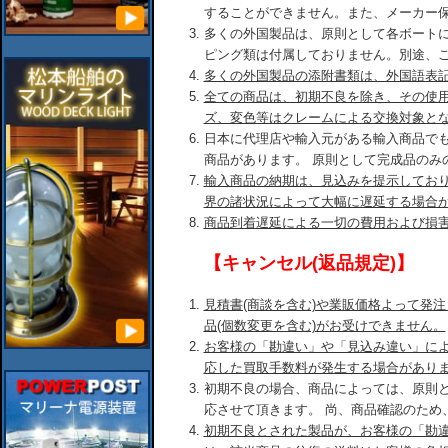
することができません。また、メーカー
多くの外国製品は、原則として各ボート
ピング類は付属しておりません。別途、
多くの外国製品の添附書類は、外国語表
全ての商品は、初期不良を除き、その使
ズ、変色等はクレームによる交換対象と
日本に代理店や輸入元がある輸入商品で
商品があります。 原則として完成品のみ
輸入商品の納期は、見込みを提示してお
界の諸状況によって大幅に遅延する場合
商品到着遅延による一切の費用および損
【キャンセル(返品規定)】
見積書(商談を含む)や業販価格よって発
品(個数変更を含む)がお受けできません。
お客様の「勘違い」や「見込み違い」に
応した買取手数料が発生する場合があり
初期不良の場合、商品によっては、原則
応させて頂きます。 尚、商品確認のため
初期不良とされた製品が、お客様の「勘