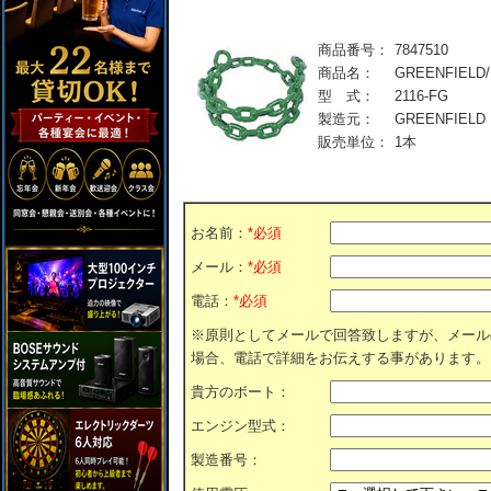
商品番号：
7847510
商品名：
GREENFIE
型 式：
2116-FG
製造元：
GREENFIELD
販売単位：
1本
お名前：
*必須
メール：
*必須
電話：
*必須
※原則としてメールで回答致しますが、メール
場合、電話で詳細をお伝えする事があります。
貴方のボート：
エンジン型式：
製造番号：