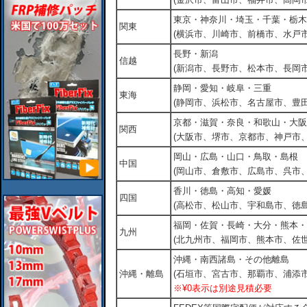
東京・神奈川・埼玉・千葉・栃木
関東
(横浜市、川崎市、前橋市、水戸市
長野・新潟
信越
(新潟市、長野市、松本市、長岡市
静岡・愛知・岐阜・三重
東海
(静岡市、浜松市、名古屋市、豊田
京都・滋賀・奈良・和歌山・大阪
関西
(大阪市、堺市、京都市、神戸市
岡山・広島・山口・鳥取・島根
中国
(岡山市、倉敷市、広島市、呉市
香川・徳島・高知・愛媛
四国
(高松市、松山市、宇和島市、徳島
福岡・佐賀・長崎・大分・熊本・
九州
(北九州市、福岡市、熊本市、佐
沖縄・南西諸島・その他離島
沖縄・離島
(石垣市、宮古市、那覇市、浦添市
※¥0表示は別途見積必要