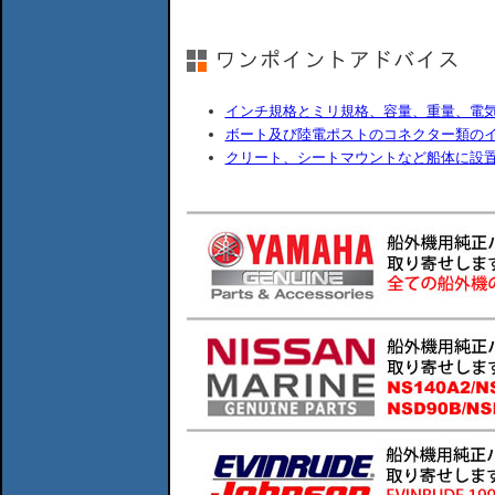
インチ規格とミリ規格、容量、重量、電
ボート及び陸電ポストのコネクター類の
クリート、シートマウントなど船体に設