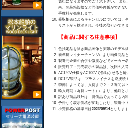
負担になりますのでご了承下さい。 また
尚、包装箱毀損など同価格再販ができな
手数料が発生します。
受取拒否によるキャンセルについては、
リストから抹消され、今後の取引ができ
【商品に関する注意事項】
色指定品を除き商品画像と実際のモデル
新年度マイナーチェンジにより画像商品
製造元企業の合併や譲渡などでメーカー
販売終了・完売表示の製品は、次回の入
AC120V仕様をAC100Vで作動させる
DC12V製品は、プラスマイナスを逆接
季節によっては、入荷まで２－３週間以
輸入時期（為替レート）により、他店と
訳あり商品以外は、特価品であっても内
予告なく表示価格が変動したり、製造中
小売価格の基準日は
2023/09/14
となりま