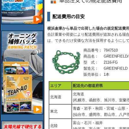
配送費用の目安
横浜倉庫から単品で出荷した場合の規定配送費
合計重量や荷姿により配送費用が追加される場合
は、できるだけ安価な方法を採用するようにし
商品番号：
7847510
商品名：
GREENFIE
型 式：
2116-FG
製造元：
GREENFIELD
販売単位：
1本
エリア
配送先の都道府県
北海道
北海道
(札幌市、函館市、旭川市、室蘭市
青森・岩手・秋田・宮城・山形・
東北
(仙台市、盛岡市、郡山市、八戸市
富山・石川・福井
北陸
(金沢市、富山市、福井市、高岡市