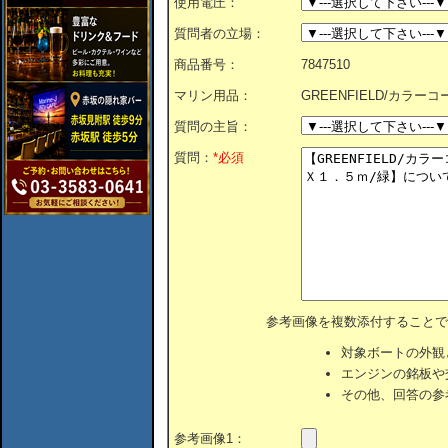
使用電圧：
質問者の立場：
商品番号：
7847510
マリン用品：
GREENFIELD/カラ
質問の主旨：
質問：
*必須
参考画像を複数添付することで
対象ボートの外観
エンジンの銘板や
その他、回答の参
参考画像1：