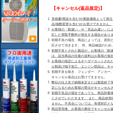
【キャンセル(返品規定)】
見積書(商談を含む)や業販価格よって発
品(個数変更を含む)がお受けできません。
お客様の「勘違い」や「見込み違い」に
応した買取手数料が発生する場合があり
初期不良の場合、商品によっては、原則
応させて頂きます。 尚、商品確認のため
初期不良とされた製品が、お客様の「勘
は、該当商品の往復の送料はお客様の負
お客様の指定によるオーダーカットされ
ル類及び端子加工、エンジン部品は、キ
初期不良を除き、フェンダー、アンカー
キャンセル返品はお受けできません。
弊社の仕入先で納期未定または製造終了
定になるためお客様の受注がキャンセル
初期不良品の場合であっても、商品到着後
とさせていただきます。 また、商品使用
ません。不具合については、有償対応と
商品受領後、お客様の都合でキャンセル