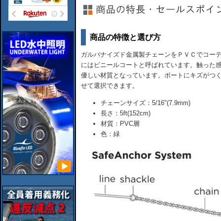
商品の特徴と選び方
ガルバナイズド金属製チェーンをＰＶＣでコー
にはビニールコートと呼ばれています。触った
優しい材質となっています。ボートにキズがつ
せて選択できます。
チェーンサイズ：5/16"(7.9mm)
長さ：5ft(152cm)
材質：PVC層
色：緑