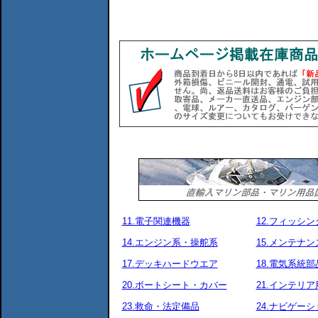
11.電子関連機器
12.フィッシ
14.エンジン系・操舵系
15.メンテナ
17.デッキハードウエア
18.電気系統部
20.ボートシート・カバー
21.インテリア
23.救命・法定備品
24.ナビゲーシ