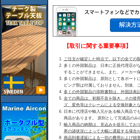
【取引に関する重要事項】
ご注文が確定した時点で、以下の全ての
多くの外国製品は、日本に正規代理店が
することができません。また、メーカー
多くの外国製品は、原則として各ボート
ピング類は付属しておりません。別途、
多くの外国製品の添附書類は、外国語表
全ての商品は、初期不良を除き、その使
ズ、変色等はクレームによる交換対象と
日本に代理店や輸入元がある輸入商品で
商品があります。 原則として完成品のみ
輸入商品の納期は、見込みを提示してお
界の諸状況によって大幅に遅延する場合
商品到着遅延による一切の費用および損