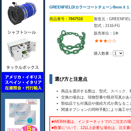
GREENFIELD/カラーコートチェーン8mmＸ１
商品番号：
7847510
製造元：GREENFIEL
型式：2116-FG
販売単位：1本
購入数量：
選び方と注意点
商品を選択する際は、型式、スペック、
交換の場合は、現物型番や既存写真があ
類似品でも付属品や接続方式が異なるこ
関連オプションの同時手配により施工や
■WEB特価は、インターネットでのご注文の
■数量について、12以上必要な場合は、注文