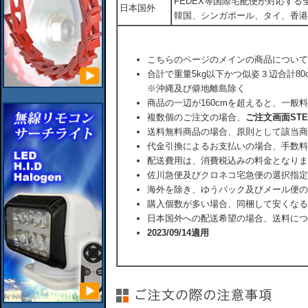
FEDEX等国際宅配便が対応す
日本国外
韓国、シンガポール、タイ、香港
こちらのページのメインの商品について
合計で重量5kg以下かつ似姿３辺合計80
※沖縄及び僻地離島除く
商品の一辺が160cmを超えると、一般
複数個のご注文の場合、
ご注文画面ST
送料無料商品の場合、原則として該当商
代金引換によるお支払いの場合、手数料
配送費用は、消費税込みの料金となりま
佐川急便及びクロネコ宅急便の選択指定
海外を除き、ゆうパック及びメール便の
購入個数が多い場合、同梱して安くなる
日本国外への配送希望の場合、送料につ
2023/09/14適用