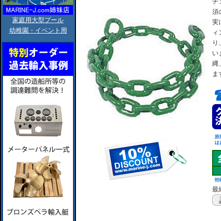
チ
須
家庭用大型プール
実
幼稚園・イベント用
ィ
り
い
縄
ま
最終