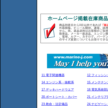
11.電子関連機器
12.フィッシ
14.エンジン系・操舵系
15.メンテナ
17.デッキハードウエア
18.電気系統部
20.ボートシート・カバー
21.インテリア
23.救命・法定備品
24.ナビゲーシ