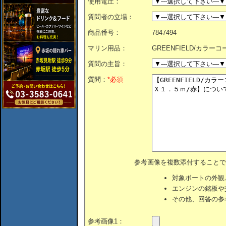
使用電圧：
質問者の立場：
商品番号：
7847494
マリン用品：
GREENFIELD/カラ
質問の主旨：
質問：
*必須
参考画像を複数添付することで
対象ボートの外観
エンジンの銘板や
その他、回答の参
参考画像1：