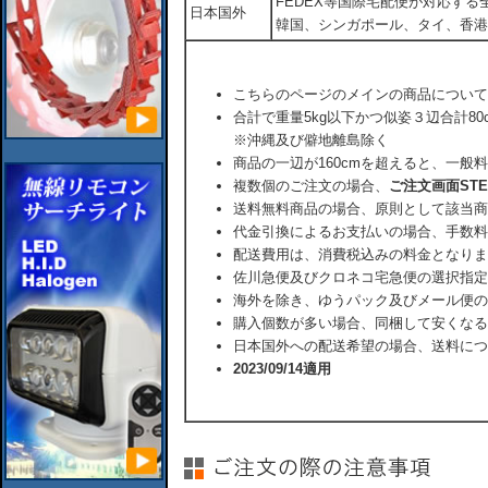
FEDEX等国際宅配便が対応す
日本国外
韓国、シンガポール、タイ、香港
こちらのページのメインの商品について
合計で重量5kg以下かつ似姿３辺合計80
※沖縄及び僻地離島除く
商品の一辺が160cmを超えると、一般
複数個のご注文の場合、
ご注文画面ST
送料無料商品の場合、原則として該当商
代金引換によるお支払いの場合、手数料
配送費用は、消費税込みの料金となりま
佐川急便及びクロネコ宅急便の選択指定
海外を除き、ゆうパック及びメール便の
購入個数が多い場合、同梱して安くなる
日本国外への配送希望の場合、送料につ
2023/09/14適用