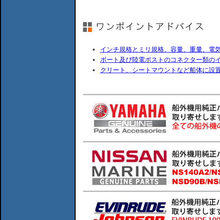
インチ規格とミリ規格、容量、重量、電
ボート及び陸電ポストのコネクター類の
クリート、シートマウントなど船体に設