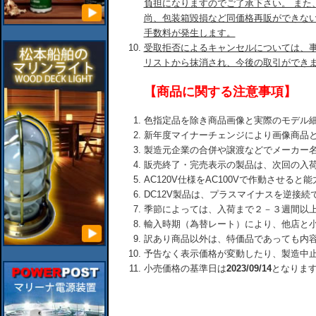
負担になりますのでご了承下さい。 また
尚、包装箱毀損など同価格再販ができな
手数料が発生します。
受取拒否によるキャンセルについては、
リストから抹消され、今後の取引ができ
【商品に関する注意事項】
色指定品を除き商品画像と実際のモデル
新年度マイナーチェンジにより画像商品
製造元企業の合併や譲渡などでメーカー
販売終了・完売表示の製品は、次回の入
AC120V仕様をAC100Vで作動させる
DC12V製品は、プラスマイナスを逆接
季節によっては、入荷まで２－３週間以
輸入時期（為替レート）により、他店と
訳あり商品以外は、特価品であっても内
予告なく表示価格が変動したり、製造中
小売価格の基準日は
2023/09/14
となりま