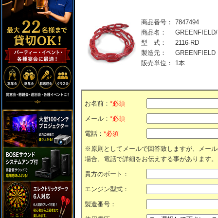
商品番号：
7847494
商品名：
GREENFIE
型 式：
2116-RD
製造元：
GREENFIELD
販売単位：
1本
お名前：
*必須
メール：
*必須
電話：
*必須
※原則としてメールで回答致しますが、メール
場合、電話で詳細をお伝えする事があります。
貴方のボート：
エンジン型式：
製造番号：