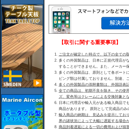
【取引に関する重要事項】
ご注文が確定した時点で、以下の全ての
多くの外国製品は、日本に正規代理店が
することができません。また、メーカー
多くの外国製品は、原則として各ボート
ピング類は付属しておりません。別途、
多くの外国製品の添附書類は、外国語表
全ての商品は、初期不良を除き、その使
ズ、変色等はクレームによる交換対象と
日本に代理店や輸入元がある輸入商品で
商品があります。 原則として完成品のみ
輸入商品の納期は、見込みを提示してお
界の諸状況によって大幅に遅延する場合
商品到着遅延による一切の費用および損