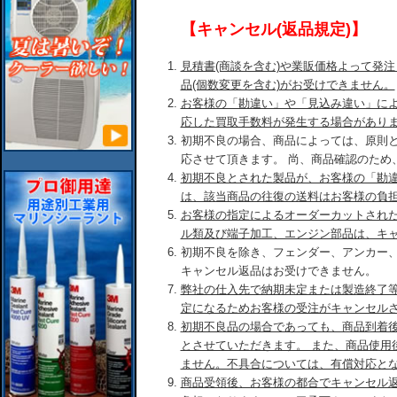
【キャンセル(返品規定)】
見積書(商談を含む)や業販価格よって発
品(個数変更を含む)がお受けできません。
お客様の「勘違い」や「見込み違い」に
応した買取手数料が発生する場合があり
初期不良の場合、商品によっては、原則
応させて頂きます。 尚、商品確認のため
初期不良とされた製品が、お客様の「勘
は、該当商品の往復の送料はお客様の負
お客様の指定によるオーダーカットされ
ル類及び端子加工、エンジン部品は、キ
初期不良を除き、フェンダー、アンカー
キャンセル返品はお受けできません。
弊社の仕入先で納期未定または製造終了
定になるためお客様の受注がキャンセル
初期不良品の場合であっても、商品到着後
とさせていただきます。 また、商品使用
ません。不具合については、有償対応と
商品受領後、お客様の都合でキャンセル