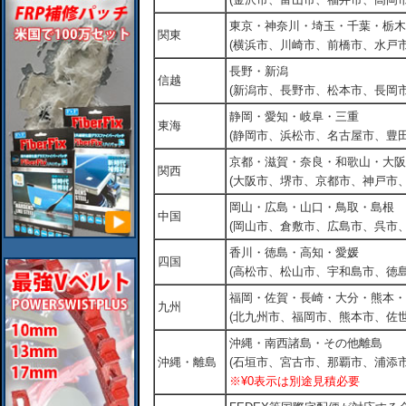
東京・神奈川・埼玉・千葉・栃木
関東
(横浜市、川崎市、前橋市、水戸市
長野・新潟
信越
(新潟市、長野市、松本市、長岡市
静岡・愛知・岐阜・三重
東海
(静岡市、浜松市、名古屋市、豊田
京都・滋賀・奈良・和歌山・大阪
関西
(大阪市、堺市、京都市、神戸市
岡山・広島・山口・鳥取・島根
中国
(岡山市、倉敷市、広島市、呉市
香川・徳島・高知・愛媛
四国
(高松市、松山市、宇和島市、徳島
福岡・佐賀・長崎・大分・熊本・
九州
(北九州市、福岡市、熊本市、佐
沖縄・南西諸島・その他離島
沖縄・離島
(石垣市、宮古市、那覇市、浦添市
※¥0表示は別途見積必要