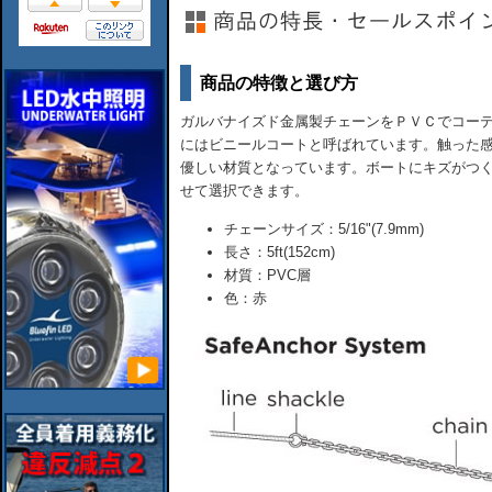
商品の特徴と選び方
ガルバナイズド金属製チェーンをＰＶＣでコー
にはビニールコートと呼ばれています。触った
優しい材質となっています。ボートにキズがつ
せて選択できます。
チェーンサイズ：5/16"(7.9mm)
長さ：5ft(152cm)
材質：PVC層
色：赤