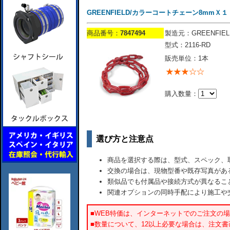
GREENFIELD/カラーコートチェーン8mmＸ１
商品番号：
7847494
製造元：GREENFIEL
型式：2116-RD
販売単位：1本
購入数量：
選び方と注意点
商品を選択する際は、型式、スペック、
交換の場合は、現物型番や既存写真があ
類似品でも付属品や接続方式が異なるこ
関連オプションの同時手配により施工や
■WEB特価は、インターネットでのご注文の
■数量について、12以上必要な場合は、注文