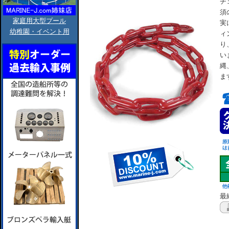
チ
須
家庭用大型プール
実
幼稚園・イベント用
ィ
り
い
縄
ま
最終