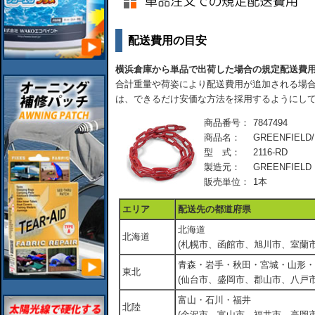
配送費用の目安
横浜倉庫から単品で出荷した場合の規定配送費
合計重量や荷姿により配送費用が追加される場合
は、できるだけ安価な方法を採用するようにし
商品番号：
7847494
商品名：
GREENFIE
型 式：
2116-RD
製造元：
GREENFIELD
販売単位：
1本
エリア
配送先の都道府県
北海道
北海道
(札幌市、函館市、旭川市、室蘭市
青森・岩手・秋田・宮城・山形・
東北
(仙台市、盛岡市、郡山市、八戸市
富山・石川・福井
北陸
(金沢市、富山市、福井市、高岡市