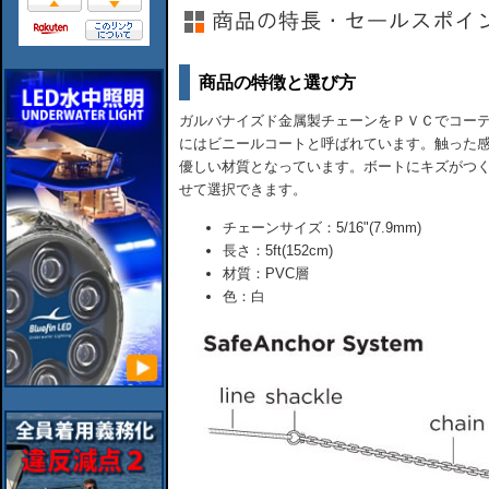
商品の特徴と選び方
ガルバナイズド金属製チェーンをＰＶＣでコー
にはビニールコートと呼ばれています。触った
優しい材質となっています。ボートにキズがつ
せて選択できます。
チェーンサイズ：5/16"(7.9mm)
長さ：5ft(152cm)
材質：PVC層
色：白