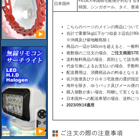
FEDEX等国際宅配便が対応す
日本国外
韓国、シンガポール、タイ、香港
こちらのページのメインの商品について
合計で重量5kg以下かつ似姿３辺合計80
※沖縄及び僻地離島除く
商品の一辺が160cmを超えると、一般
複数個のご注文の場合、
ご注文画面ST
送料無料商品の場合、原則として該当商
代金引換によるお支払いの場合、手数料
配送費用は、消費税込みの料金となりま
佐川急便及びクロネコ宅急便の選択指定
海外を除き、ゆうパック及びメール便の
購入個数が多い場合、同梱して安くなる
日本国外への配送希望の場合、送料につ
2023/09/14適用