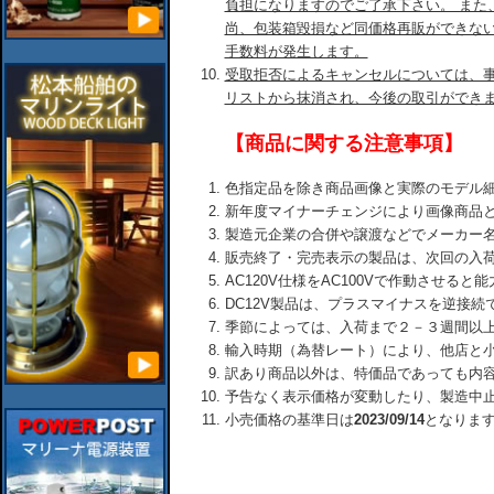
負担になりますのでご了承下さい。 また
尚、包装箱毀損など同価格再販ができな
手数料が発生します。
受取拒否によるキャンセルについては、
リストから抹消され、今後の取引ができ
【商品に関する注意事項】
色指定品を除き商品画像と実際のモデル
新年度マイナーチェンジにより画像商品
製造元企業の合併や譲渡などでメーカー
販売終了・完売表示の製品は、次回の入
AC120V仕様をAC100Vで作動させる
DC12V製品は、プラスマイナスを逆接
季節によっては、入荷まで２－３週間以
輸入時期（為替レート）により、他店と
訳あり商品以外は、特価品であっても内
予告なく表示価格が変動したり、製造中
小売価格の基準日は
2023/09/14
となりま