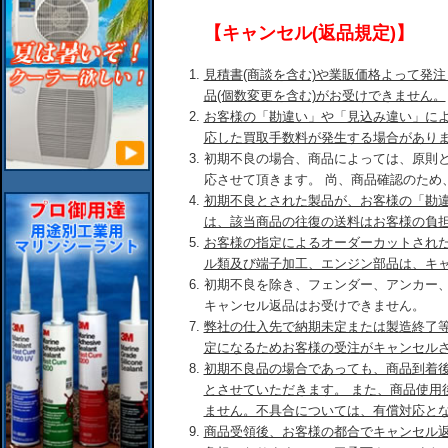
【キャンセル(返品規定)】
見積書(商談を含む)や業販価格よって発
品(個数変更を含む)がお受けできません。
お客様の「勘違い」や「見込み違い」に
応した買取手数料が発生する場合があり
初期不良の場合、商品によっては、原則
応させて頂きます。 尚、商品確認のため
初期不良とされた製品が、お客様の「勘
は、該当商品の往復の送料はお客様の負
お客様の指定によるオーダーカットされ
ル類及び端子加工、エンジン部品は、キ
初期不良を除き、フェンダー、アンカー
キャンセル返品はお受けできません。
弊社の仕入先で納期未定または製造終了
定になるためお客様の受注がキャンセル
初期不良品の場合であっても、商品到着後
とさせていただきます。 また、商品使用
ません。不具合については、有償対応と
商品受領後、お客様の都合でキャンセル