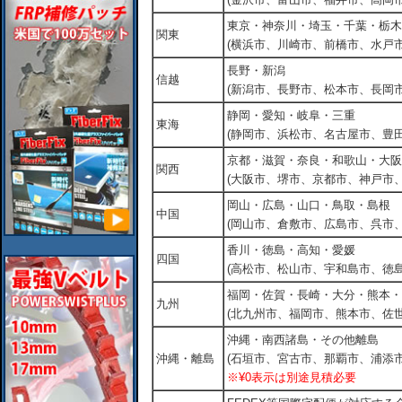
東京・神奈川・埼玉・千葉・栃木
関東
(横浜市、川崎市、前橋市、水戸市
長野・新潟
信越
(新潟市、長野市、松本市、長岡市
静岡・愛知・岐阜・三重
東海
(静岡市、浜松市、名古屋市、豊田
京都・滋賀・奈良・和歌山・大阪
関西
(大阪市、堺市、京都市、神戸市
岡山・広島・山口・鳥取・島根
中国
(岡山市、倉敷市、広島市、呉市
香川・徳島・高知・愛媛
四国
(高松市、松山市、宇和島市、徳島
福岡・佐賀・長崎・大分・熊本・
九州
(北九州市、福岡市、熊本市、佐
沖縄・南西諸島・その他離島
沖縄・離島
(石垣市、宮古市、那覇市、浦添市
※¥0表示は別途見積必要