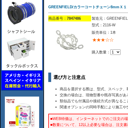
GREENFIELD/カラーコートチェーン8mmＸ１
商品番号：
7847486
製造元：GREENFIEL
型式：2116-W
販売単位：1本
購入数量：
選び方と注意点
商品を選択する際は、型式、スペック、
交換の場合は、現物型番や既存写真があ
類似品でも付属品や接続方式が異なるこ
関連オプションの同時手配により施工や
■WEB特価は、インターネットでのご注文の
■数量について、12以上必要な場合は、注文