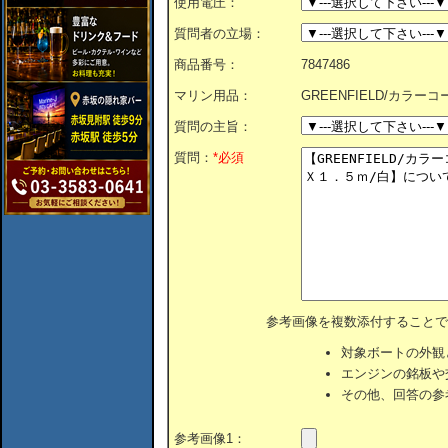
使用電圧：
質問者の立場：
商品番号：
7847486
マリン用品：
GREENFIELD/カラ
質問の主旨：
質問：
*必須
参考画像を複数添付することで
対象ボートの外観
エンジンの銘板や
その他、回答の参
参考画像1：