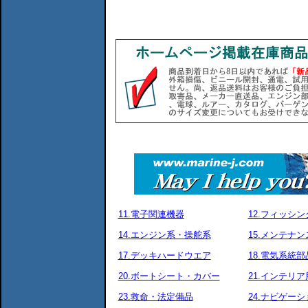
11.電子関連機器
12.フィッシ
14.エンジン系・操舵系
15.メンテナ
17.デッキハードウエア
18.電気系統部
20.ボートシート・カバー
21.インテリア
23.救命・法定備品
24.ナビゲーシ