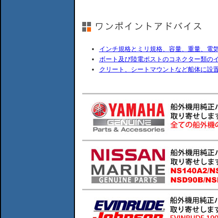
インチ規格とミリ規格、容量、重量、電
ボート及び陸電ポストのコネクター類の
クリート、シートマウントなど船体に設