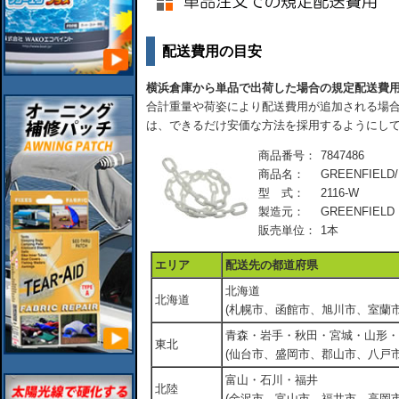
配送費用の目安
横浜倉庫から単品で出荷した場合の規定配送費
合計重量や荷姿により配送費用が追加される場合
は、できるだけ安価な方法を採用するようにし
商品番号：
7847486
商品名：
GREENFIE
型 式：
2116-W
製造元：
GREENFIELD
販売単位：
1本
エリア
配送先の都道府県
北海道
北海道
(札幌市、函館市、旭川市、室蘭市
青森・岩手・秋田・宮城・山形・
東北
(仙台市、盛岡市、郡山市、八戸市
富山・石川・福井
北陸
(金沢市、富山市、福井市、高岡市