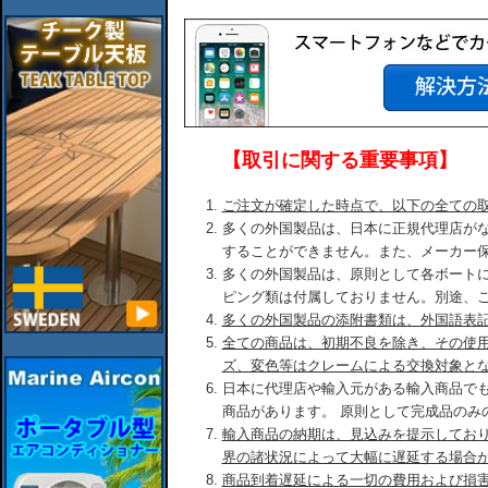
【取引に関する重要事項】
ご注文が確定した時点で、以下の全ての
多くの外国製品は、日本に正規代理店が
することができません。また、メーカー
多くの外国製品は、原則として各ボート
ピング類は付属しておりません。別途、
多くの外国製品の添附書類は、外国語表
全ての商品は、初期不良を除き、その使
ズ、変色等はクレームによる交換対象と
日本に代理店や輸入元がある輸入商品で
商品があります。 原則として完成品のみ
輸入商品の納期は、見込みを提示してお
界の諸状況によって大幅に遅延する場合
商品到着遅延による一切の費用および損