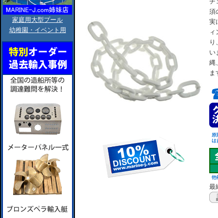
チ
須
家庭用大型プール
実
幼稚園・イベント用
ィ
り
い
縄
ま
最終