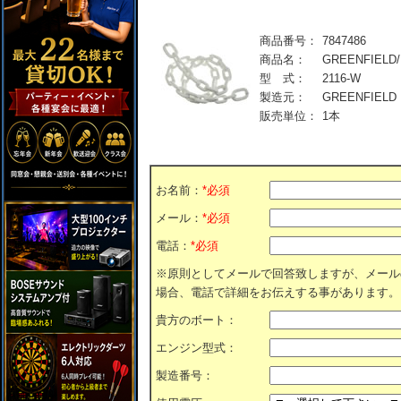
商品番号：
7847486
商品名：
GREENFIE
型 式：
2116-W
製造元：
GREENFIELD
販売単位：
1本
お名前：
*必須
メール：
*必須
電話：
*必須
※原則としてメールで回答致しますが、メール
場合、電話で詳細をお伝えする事があります。
貴方のボート：
エンジン型式：
製造番号：