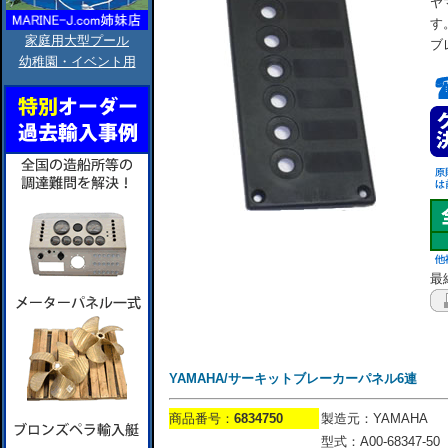
ヤ
す
家庭用大型プール
ブ
幼稚園・イベント用
最終
YAMAHA/サーキットブレーカーパネル6連
商品番号：
6834750
製造元：YAMAHA
型式：A00-68347-50