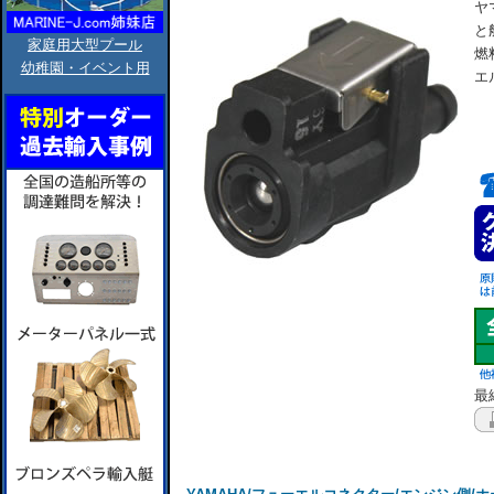
ヤ
と
家庭用大型プール
燃
幼稚園・イベント用
エ
最終