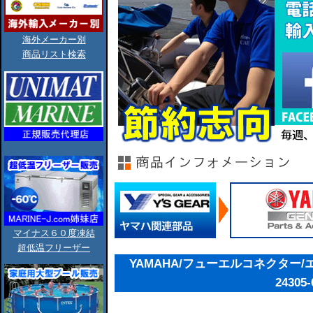
海外メーカー別
商品リスト検索
マイナス６０度凍結
超低温フリーザー
YAMAHA/フューエルコネクター/エ
24305-