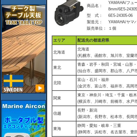
YAMAHA/フ
商品名：
8mm/6E5-24305
型 式：
6E5-24305-06
製造元：
YAMAHA/ヤ
販売単位：
１個
エリア
配送先の都道府県
北海道
北海道
(札幌市、函館市、旭川市、室蘭市
青森・岩手・秋田・宮城・山形・
東北
(仙台市、盛岡市、郡山市、八戸市
富山・石川・福井
北陸
(金沢市、富山市、福井市、高岡市
東京・神奈川・埼玉・千葉・栃木
関東
(横浜市、川崎市、前橋市、水戸市
長野・新潟
信越
(新潟市、長野市、松本市、長岡市
静岡・愛知・岐阜・三重
東海
(静岡市、浜松市、名古屋市、豊田