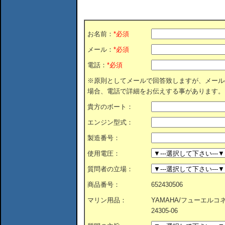
お名前：
*必須
メール：
*必須
電話：
*必須
※原則としてメールで回答致しますが、メール
場合、電話で詳細をお伝えする事があります。
貴方のボート：
エンジン型式：
製造番号：
使用電圧：
質問者の立場：
商品番号：
652430506
マリン用品：
YAMAHA/フューエルコネ
24305-06