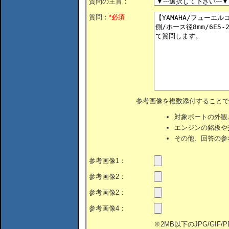
質問の主旨：
質問：
*必須
参考画像を複数添付することで
対象ボートの外観
エンジンの銘板や
その他、回答の参
参考画像1：
参考画像2：
参考画像2：
参考画像4：
※2MB以下のJPG/GIF