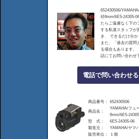
652430506/YA
径8mm/6E5-243
たらご遠慮なく下の
する私達スタッフが
き、 できるだけ分
また、「過去の質問
る場合もあります。
話にてお問い合わせ
電話で問い合わせる：04
商品番号：
652430506
YAMAHA/フ
商品名：
8mm/6E5-24305
型 式：
6E5-24305-06
製造元：
YAMAHA/ヤ
販売単位：
１個