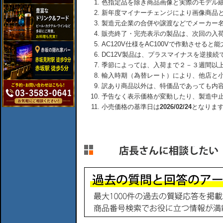
色指定品を除き商品画像と実際のモデル
新年度マイナーチェンジにより画像商品
製造元企業の合併や譲渡などでメーカー
販売終了・完売表示の製品は、次回の入
AC120V仕様をAC100Vで作動させる
DC12V製品は、プラスマイナスを逆接
季節によっては、入荷まで２－３週間以
輸入時期（為替レート）により、他店と
訳あり商品以外は、特価品であっても内
予告なく表示価格が変動したり、製造中
小売価格の基準日は
2026/02/24
となりま