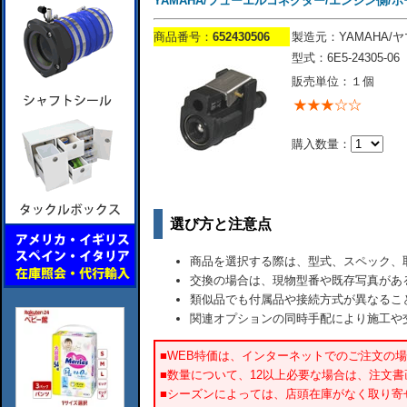
YAMAHA/フューエルコネクター/エンジン側/ホース径
商品番号：
652430506
製造元：YAMAHA/
型式：6E5-24305-06
販売単位：１個
購入数量：
選び方と注意点
商品を選択する際は、型式、スペック、
交換の場合は、現物型番や既存写真があ
類似品でも付属品や接続方式が異なるこ
関連オプションの同時手配により施工や
■WEB特価は、インターネットでのご注文の
■数量について、12以上必要な場合は、注文
■シーズンによっては、店頭在庫がなく取り寄