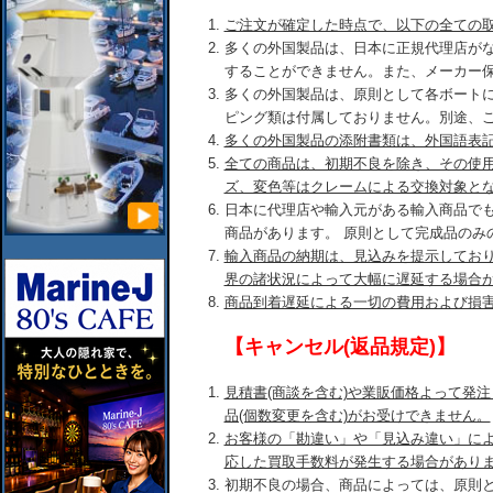
ご注文が確定した時点で、以下の全ての
多くの外国製品は、日本に正規代理店が
することができません。また、メーカー
多くの外国製品は、原則として各ボート
ピング類は付属しておりません。別途、
多くの外国製品の添附書類は、外国語表
全ての商品は、初期不良を除き、その使
ズ、変色等はクレームによる交換対象と
日本に代理店や輸入元がある輸入商品で
商品があります。 原則として完成品のみ
輸入商品の納期は、見込みを提示してお
界の諸状況によって大幅に遅延する場合
商品到着遅延による一切の費用および損
【キャンセル(返品規定)】
見積書(商談を含む)や業販価格よって発
品(個数変更を含む)がお受けできません。
お客様の「勘違い」や「見込み違い」に
応した買取手数料が発生する場合があり
初期不良の場合、商品によっては、原則