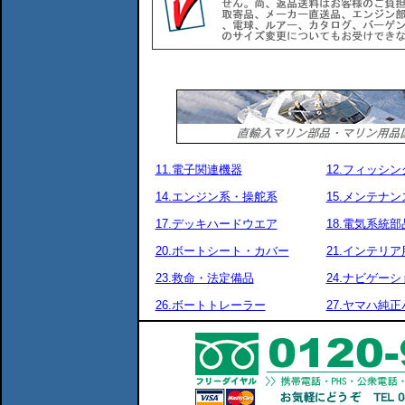
11.電子関連機器
12.フィッシ
14.エンジン系・操舵系
15.メンテナ
17.デッキハードウエア
18.電気系統部
20.ボートシート・カバー
21.インテリア
23.救命・法定備品
24.ナビゲーシ
26.ボートトレーラー
27.ヤマハ純