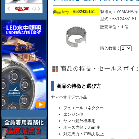
商品番号：
6502435151
製造元：YAMAHA/
型式：650-24351-51
販売単位：１個
購入数量：
商品の特徴と選び方
ヤマハオリジナル品
フュエールコネクター
エンジン側
ヤマハ船外機専用
ホース内径：8mm用
対応馬力：70馬力以上