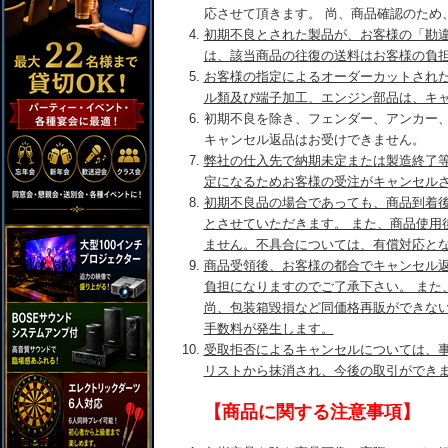
応させて頂きます。 尚、商品確認のため
初期不良とされた製品が、お客様の「勘
は、該当商品の往復の送料はお客様の負
お客様の指定によるオーダーカットされ
ル類及び端子加工、エンジン部品は、キ
初期不良を除き、フェンダー、アンカー
キャンセル返品はお受けできません。
弊社の仕入先で納期未定または製造終了
定になるためお客様の受注がキャンセル
初期不良品の場合であっても、商品到着後
とさせていただきます。 また、商品使用
ません。不具合については、有償対応と
商品受領後、お客様の都合でキャンセル
負担になりますのでご了承下さい。 また
尚、包装箱毀損など同価格再販ができな
手数料が発生します。
受取拒否によるキャンセルについては、
リストから抹消され、今後の取引ができ
【商品に関する注意事項】