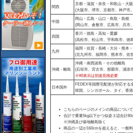
京都・滋賀・奈良・和歌山・大阪
関西
(大阪市、堺市、京都市、神戸市
岡山・広島・山口・鳥取・島根
中国
(岡山市、倉敷市、広島市、呉市
香川・徳島・高知・愛媛
四国
(高松市、松山市、宇和島市、徳島
福岡・佐賀・長崎・大分・熊本・
九州
(北九州市、福岡市、熊本市、佐
沖縄・南西諸島・その他離島
沖縄・離島
(石垣市、宮古市、那覇市、浦添市
※¥0表示は別途見積必要
FEDEX等国際宅配便が対応す
日本国外
韓国、シンガポール、タイ、香港
こちらのページのメインの商品について
合計で重量5kg以下かつ似姿３辺合計80
※沖縄及び僻地離島除く
商品の一辺が160cmを超えると、一般