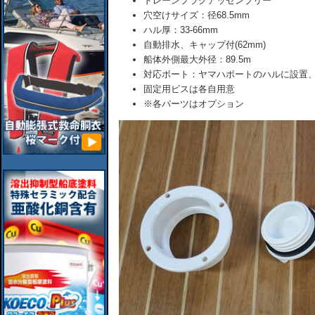
ドレーンプラグアッセンブリー
穴空けサイズ：径68.5mm
ハル厚：33-66mm
自動排水、キャップ付(62mm)
船体外側最大外径：89.5m
対応ボート：ヤマハボートのハルに設置
固定用ビスは各自用意
※各パーツはオプション