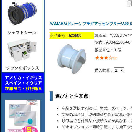
YAMAHA/ドレーンプラグアッセンブリー/A00-622
商品番号：
622800
製造元：YAMAHA/
型式：A00-62280-A0
販売単位：１個
購入数量：
選び方と注意点
商品を選択する際は、型式、スペック、
交換の場合は、現物型番や既存写真があ
類似品でも付属品や接続方式が異なるこ
関連オプションの同時手配により施工や