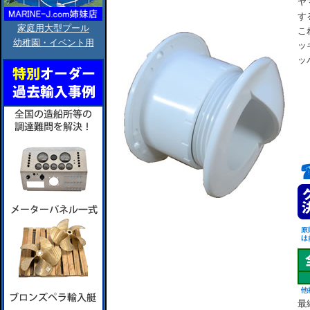
ヤ
す
家庭用大型プール
こ
幼稚園・イベント用
ッ
ッ
最終