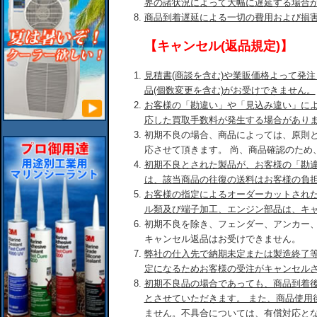
界の諸状況によって大幅に遅延する場合
商品到着遅延による一切の費用および損
【キャンセル(返品規定)】
見積書(商談を含む)や業販価格よって発
品(個数変更を含む)がお受けできません。
お客様の「勘違い」や「見込み違い」に
応した買取手数料が発生する場合があり
初期不良の場合、商品によっては、原則
応させて頂きます。 尚、商品確認のため
初期不良とされた製品が、お客様の「勘
は、該当商品の往復の送料はお客様の負
お客様の指定によるオーダーカットされ
ル類及び端子加工、エンジン部品は、キ
初期不良を除き、フェンダー、アンカー
キャンセル返品はお受けできません。
弊社の仕入先で納期未定または製造終了
定になるためお客様の受注がキャンセル
初期不良品の場合であっても、商品到着後
とさせていただきます。 また、商品使用
ません。不具合については、有償対応と