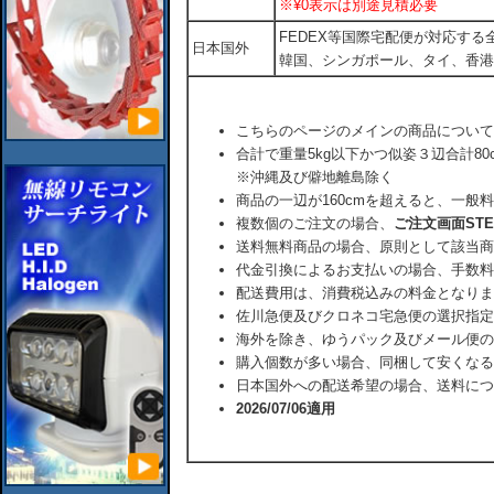
※¥0表示は別途見積必要
FEDEX等国際宅配便が対応す
日本国外
韓国、シンガポール、タイ、香港
こちらのページのメインの商品について
合計で重量5kg以下かつ似姿３辺合計80
※沖縄及び僻地離島除く
商品の一辺が160cmを超えると、一般
複数個のご注文の場合、
ご注文画面ST
送料無料商品の場合、原則として該当商
代金引換によるお支払いの場合、手数料
配送費用は、消費税込みの料金となりま
佐川急便及びクロネコ宅急便の選択指定
海外を除き、ゆうパック及びメール便の
購入個数が多い場合、同梱して安くなる
日本国外への配送希望の場合、送料につ
2026/07/06適用