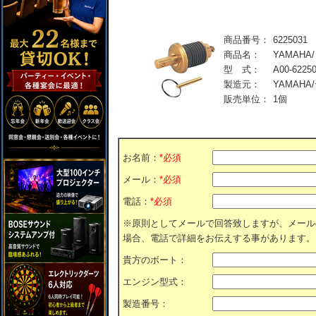
商品番号：
6225031
商品名：
YAMAHA
型 式：
A00-62250
製造元：
YAMAH
販売単位：
1個
お名前：
*必須
メール：
*必須
電話：
*必須
※原則としてメールで回答致しますが、メール
場合、電話で詳細をお伝えする事があります。
貴方のボート：
エンジン型式：
製造番号：