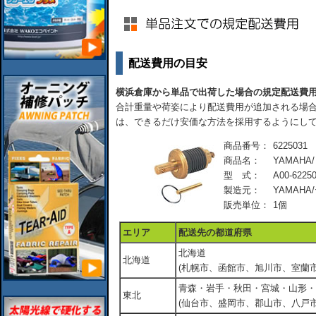
配送費用の目安
横浜倉庫から単品で出荷した場合の規定配送費
合計重量や荷姿により配送費用が追加される場合
は、できるだけ安価な方法を採用するようにし
商品番号：
6225031
商品名：
YAMAHA
型 式：
A00-62250
製造元：
YAMAH
販売単位：
1個
エリア
配送先の都道府県
北海道
北海道
(札幌市、函館市、旭川市、室蘭市
青森・岩手・秋田・宮城・山形・
東北
(仙台市、盛岡市、郡山市、八戸市