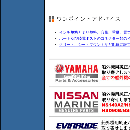
インチ規格とミリ規格、容量、重量、電
ボート及び陸電ポストのコネクター類の
クリート、シートマウントなど船体に設