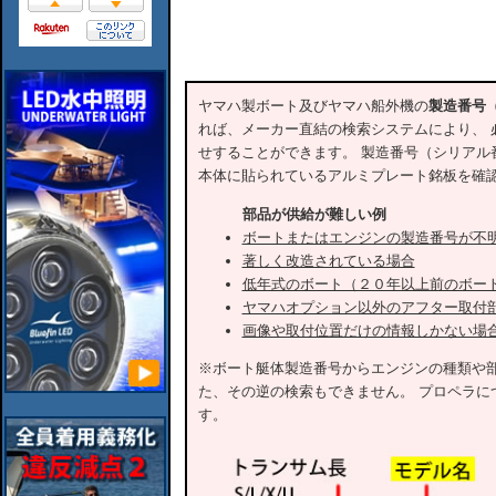
ヤマハ製ボート及びヤマハ船外機の
製造番号
れば、メーカー直結の検索システムにより、 
せすることができます。 製造番号（シリアル
本体に貼られているアルミプレート銘板を確
部品が供給が難しい例
ボートまたはエンジンの製造番号が不
著しく改造されている場合
低年式のボート（２０年以上前のボー
ヤマハオプション以外のアフター取付
画像や取付位置だけの情報しかない場
※ボート艇体製造番号からエンジンの種類や
た、その逆の検索もできません。 プロペラに
す。