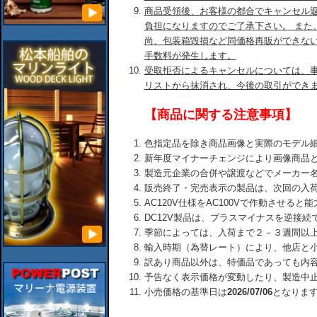
商品受領後、お客様の都合でキャンセル
負担になりますのでご了承下さい。 また
尚、包装箱毀損など同価格再販ができな
手数料が発生します。
受取拒否によるキャンセルについては、
リストから抹消され、今後の取引ができ
【商品に関する注意事項】
色指定品を除き商品画像と実際のモデル
新年度マイナーチェンジにより画像商品
製造元企業の合併や譲渡などでメーカー
販売終了・完売表示の製品は、次回の入
AC120V仕様をAC100Vで作動させる
DC12V製品は、プラスマイナスを逆接
季節によっては、入荷まで２－３週間以
輸入時期（為替レート）により、他店と
訳あり商品以外は、特価品であっても内
予告なく表示価格が変動したり、製造中
小売価格の基準日は
2026/07/06
となりま