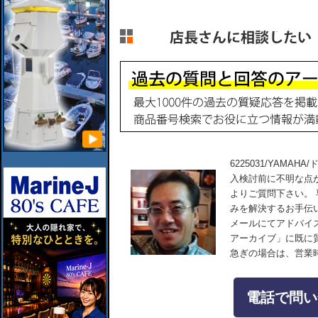
6225031/YAMAH
入検討前に不明な点
よりご質問下さい。
みを解決するお手伝
メールにてアドバイ
アーカイブ」に既に
急ぎの場合は、営業
電話で問い合