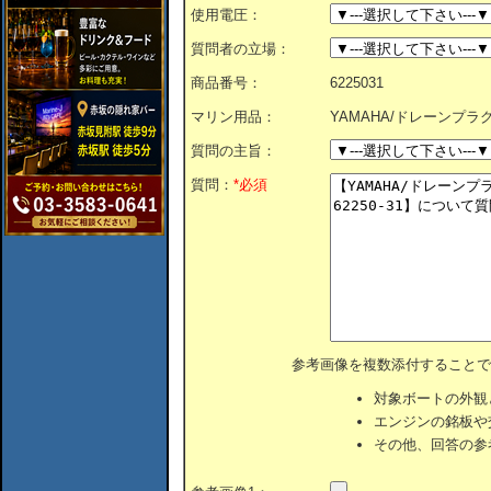
使用電圧：
質問者の立場：
商品番号：
6225031
マリン用品：
YAMAHA/ドレーンプラグ（Ｂ
質問の主旨：
質問：
*必須
参考画像を複数添付することで
対象ボートの外観
エンジンの銘板や
その他、回答の参