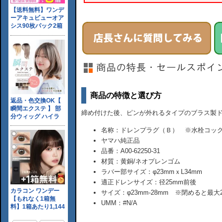
商品の特徴と選び方
締め付けた後、ピンが外れるタイプのブラス製
名称：ドレンプラグ（Ｂ） ※水栓コッ
ヤマハ純正品
品番：A00-62250-31
材質：黄銅/ネオプレンゴム
ラバー部サイズ：φ23mmｘL34mm
適正ドレンサイズ：径25mm前後
サイズ：φ23mm-28mm ※閉めると最
UMM：#N/A