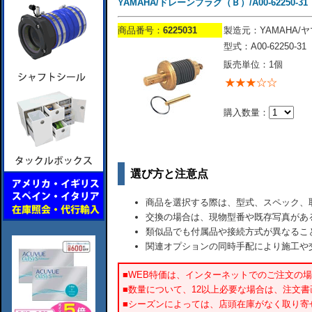
YAMAHA/ドレーンプラグ（Ｂ）/A00-62250-31
商品番号：
6225031
製造元：YAMAHA/
型式：A00-62250-31
販売単位：1個
購入数量：
選び方と注意点
商品を選択する際は、型式、スペック、
交換の場合は、現物型番や既存写真があ
類似品でも付属品や接続方式が異なるこ
関連オプションの同時手配により施工や
■WEB特価は、インターネットでのご注文の
■数量について、12以上必要な場合は、注文
■シーズンによっては、店頭在庫がなく取り寄