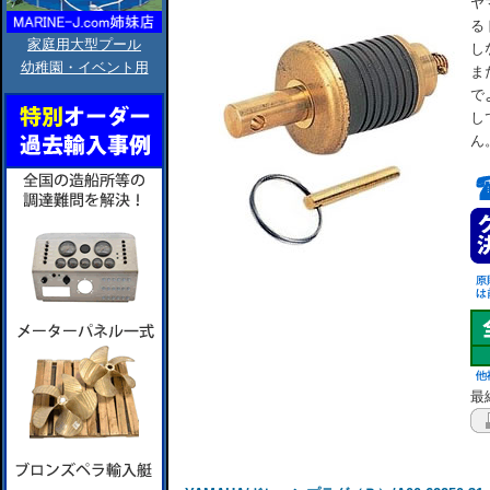
ヤ
る
家庭用大型プール
し
幼稚園・イベント用
ま
で
し
ん
最終