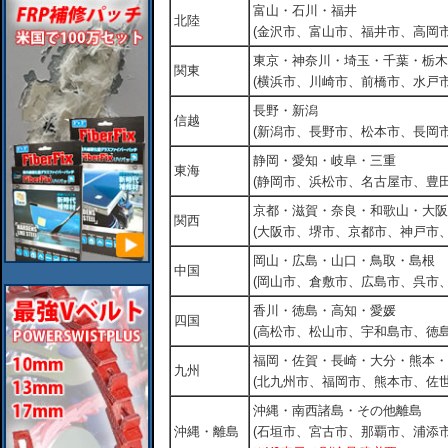
富山・石川・福井
北陸
(金沢市、富山市、福井市、高岡市
東京・神奈川・埼玉・千葉・栃木
関東
(横浜市、川崎市、前橋市、水戸市
長野・新潟
信越
(新潟市、長野市、松本市、長岡市
静岡・愛知・岐阜・三重
東海
(静岡市、浜松市、名古屋市、豊田
京都・滋賀・奈良・和歌山・大阪
関西
(大阪市、堺市、京都市、神戸市
岡山・広島・山口・鳥取・島根
中国
(岡山市、倉敷市、広島市、呉市
香川・徳島・高知・愛媛
四国
(高松市、松山市、宇和島市、徳島
福岡・佐賀・長崎・大分・熊本・
九州
(北九州市、福岡市、熊本市、佐
沖縄・南西諸島・その他離島
沖縄・離島
(石垣市、宮古市、那覇市、浦添市