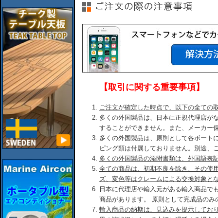
【取引に関する重要事項】
ご注文が確定した時点で、以下の全ての
多くの外国製品は、日本に正規代理店が
することができません。また、メーカー
多くの外国製品は、原則として各ボート
ピング類は付属しておりません。別途、
多くの外国製品の添附書類は、外国語表
全ての商品は、初期不良を除き、その使
ズ、変色等はクレームによる交換対象と
日本に代理店や輸入元がある輸入商品で
商品があります。 原則として完成品のみ
輸入商品の納期は、見込みを提示してお