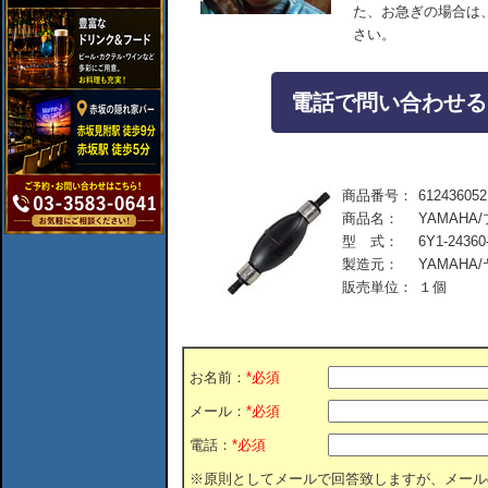
た、お急ぎの場合は
さい。
電話で問い合わせる：04
商品番号：
612436052
商品名：
YAMAHA/
型 式：
6Y1-24360
製造元：
YAMAHA
販売単位：
１個
お名前：
*必須
メール：
*必須
電話：
*必須
※原則としてメールで回答致しますが、メール