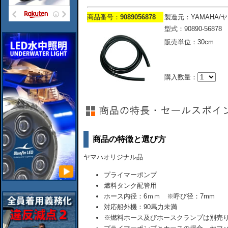
商品番号：
9089056878
製造元：YAMAHA/
型式：90890-56878
販売単位：30cm
購入数量：
商品の特徴と選び方
ヤマハオリジナル品
プライマーポンプ
燃料タンク配管用
ホース内径：6ｍｍ ※呼び径：7mm
対応船外機：90馬力未満
※燃料ホース及びホースクランプは別売