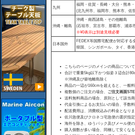
福岡・佐賀・長崎・大分・熊本・
九州
(北九州市、福岡市、熊本市、佐
沖縄・南西諸島・その他離島
沖縄・離島
(石垣市、宮古市、那覇市、浦添市
※¥0表示は別途見積必要
FEDEX等国際宅配便が対応す
日本国外
韓国、シンガポール、タイ、香港
こちらのページのメインの商品について
合計で重量5kg以下かつ似姿３辺合計80
※沖縄及び僻地離島除く
商品の一辺が160cmを超えると、一般
複数個のご注文の場合、
ご注文画面ST
送料無料商品の場合、原則として該当商
代金引換によるお支払いの場合、手数料
配送費用は、消費税込みの料金となりま
佐川急便及びクロネコ宅急便の選択指定
海外を除き、ゆうパック及びメール便の
購入個数が多い場合、同梱して安くなる