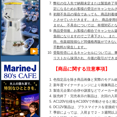
弊社の仕入先で納期未定または製造終了
定になるためお客様の受注がキャンセル
初期不良品の場合であっても、商品到着後
とさせていただきます。 また、商品使用
ません。不具合については、有償対応と
商品受領後、お客様の都合でキャンセル
負担になりますのでご了承下さい。 また
尚、包装箱毀損など同価格再販ができな
手数料が発生します。
受取拒否によるキャンセルについては、
リストから抹消され、今後の取引ができ
【商品に関する注意事項】
色指定品を除き商品画像と実際のモデル
新年度マイナーチェンジにより画像商品
製造元企業の合併や譲渡などでメーカー
販売終了・完売表示の製品は、次回の入
AC120V仕様をAC100Vで作動させる
DC12V製品は、プラスマイナスを逆接
季節によっては、入荷まで２－３週間以