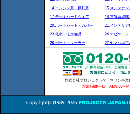
14.エンジン系・操舵系
15.メンテナ
17.デッキハードウエア
18.電気系統部
20.ボートシート・カバー
21.インテリア
23.救命・法定備品
24.ナビゲーシ
26.ボートトレーラー
27.ヤマハ純
株式会社プロジェクトケーマリン事業部 横
営業時間/平日 AM9:00-P