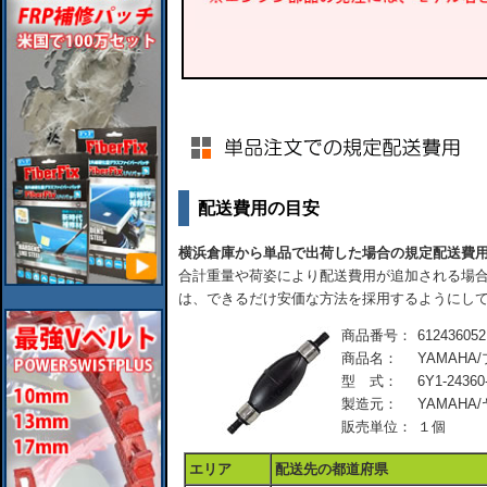
配送費用の目安
横浜倉庫から単品で出荷した場合の規定配送費
合計重量や荷姿により配送費用が追加される場合
は、できるだけ安価な方法を採用するようにし
商品番号：
612436052
商品名：
YAMAHA/
型 式：
6Y1-24360
製造元：
YAMAHA
販売単位：
１個
エリア
配送先の都道府県