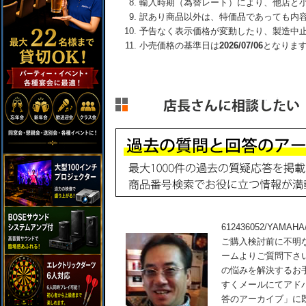
輸入時期（為替レート）により、他店と
訳あり商品以外は、特価品であっても内
予告なく表示価格が変動したり、製造中
小売価格の基準日は
2026/07/06
となりま
612436052/YAMA
ご購入検討前に不明
ームよりご質問下さ
の悩みを解決するお
すくメールにてアド
答のアーカイブ」に