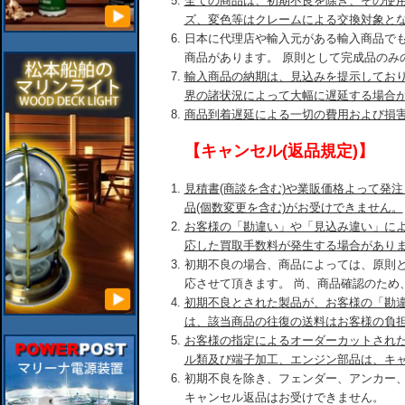
全ての商品は、初期不良を除き、その使
ズ、変色等はクレームによる交換対象と
日本に代理店や輸入元がある輸入商品で
商品があります。 原則として完成品のみ
輸入商品の納期は、見込みを提示してお
界の諸状況によって大幅に遅延する場合
商品到着遅延による一切の費用および損
【キャンセル(返品規定)】
見積書(商談を含む)や業販価格よって発
品(個数変更を含む)がお受けできません。
お客様の「勘違い」や「見込み違い」に
応した買取手数料が発生する場合があり
初期不良の場合、商品によっては、原則
応させて頂きます。 尚、商品確認のため
初期不良とされた製品が、お客様の「勘
は、該当商品の往復の送料はお客様の負
お客様の指定によるオーダーカットされ
ル類及び端子加工、エンジン部品は、キ
初期不良を除き、フェンダー、アンカー
キャンセル返品はお受けできません。