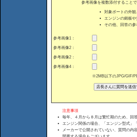
参考画像を複数添付することで
対象ボートの外観
エンジンの銘板や
その他、回答の参
参考画像1：
参考画像2：
参考画像2：
参考画像4：
※2MB以下のJPG/GIF
注意事項
毎年、４月から８月は繁忙期のため、回
エンジン関係の場合、「エンジン型式」
メーカーで公開されていない、質問の内
間要する場合もございます。