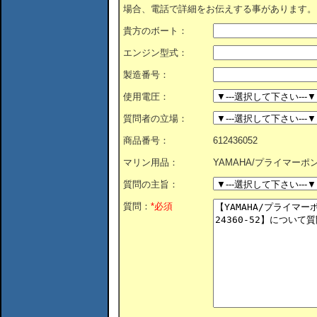
場合、電話で詳細をお伝えする事があります。
貴方のボート：
エンジン型式：
製造番号：
使用電圧：
質問者の立場：
商品番号：
612436052
マリン用品：
YAMAHA/プライマーポンプ/
質問の主旨：
質問：
*必須