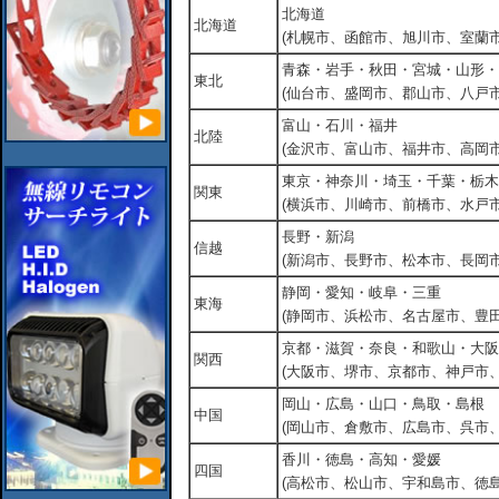
北海道
北海道
(札幌市、函館市、旭川市、室蘭市
青森・岩手・秋田・宮城・山形・
東北
(仙台市、盛岡市、郡山市、八戸市
富山・石川・福井
北陸
(金沢市、富山市、福井市、高岡市
東京・神奈川・埼玉・千葉・栃木
関東
(横浜市、川崎市、前橋市、水戸市
長野・新潟
信越
(新潟市、長野市、松本市、長岡市
静岡・愛知・岐阜・三重
東海
(静岡市、浜松市、名古屋市、豊田
京都・滋賀・奈良・和歌山・大阪
関西
(大阪市、堺市、京都市、神戸市
岡山・広島・山口・鳥取・島根
中国
(岡山市、倉敷市、広島市、呉市
香川・徳島・高知・愛媛
四国
(高松市、松山市、宇和島市、徳島