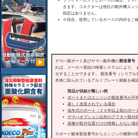
プライマーポンプとホースの場合、ヤマ
きます。コネクターは他社の船外機エン
指定はありません。
※現在、使用しているホースの内径をご
ヤマハ製ボート及びヤマハ船外機の
製造番号
れば、メーカー直結の検索システムにより、 
せすることができます。 製造番号（シリアル
本体に貼られているアルミプレート銘板を確
部品が供給が難しい例
ボートまたはエンジンの製造番号が不
著しく改造されている場合
低年式のボート（２０年以上前のボー
ヤマハオプション以外のアフター取付
画像や取付位置だけの情報しかない場
※ボート艇体製造番号からエンジンの種類や