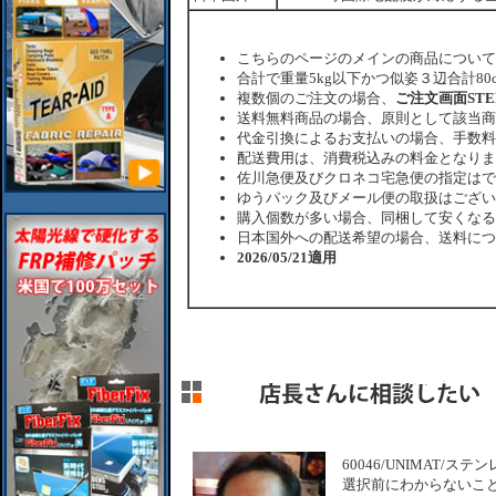
こちらのページのメインの商品について
合計で重量5kg以下かつ似姿３辺合計80
複数個のご注文の場合、
ご注文画面ST
送料無料商品の場合、原則として該当商
代金引換によるお支払いの場合、手数料
配送費用は、消費税込みの料金となりま
佐川急便及びクロネコ宅急便の指定はで
ゆうパック及びメール便の取扱はござい
購入個数が多い場合、同梱して安くなる
日本国外への配送希望の場合、送料につ
2026/05/21適用
60046/UNIMAT/
選択前にわからないこ