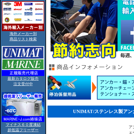
海外メーカー別
商品リスト検索
最新カタログ販売
注文受付中
UNIMAT/ステンレス製アンカ
マイナス６０度凍結
ア
超低温フリーザー
ェ