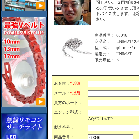
問下さい。 専門知識を
るお手伝いをさせて頂き
ドバイス致します。 お
さい。
商品番号：
60046
商品名：
UNIMAT/
型 式：
φ11mm×2ｍ
製造元：
UNIMAT
販売単位：
２m
お名前：
*必須
メール：
*必須
貴方のボート：
エンジン型式：
AQAD41A/DP
製造番号：
商品番号：