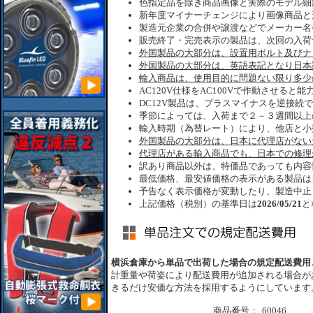
色指定品を除き商品画像と実際のモデル細
新年度マイナーチェンジにより画像商品と
製造元企業の合併や譲渡などでメーカー名
販売終了・完売表示の製品は、次回の入荷
外国製品の大部分は、設置用ボルト及びナ
外国製品の大部分は、英語表記となり日本
輸入商品は、使用目的に問題ない限り多少
AC120V仕様をAC100Vで作動させると
DC12V製品は、プラスマイナスを逆接続
季節によっては、入荷まで２－３週間以上
輸入時期（為替レート）により、他店と小
外国製品の大部分は、日本に代理店がない
代理店がある輸入商品でも、日本での修理
訳あり商品以外は、特価品であっても内容
最低価格、最安値価格の表示がある製品は
予告なく表示価格が変動したり、製造中止
上記価格（税別）の基準日は
2026/05/21
と
横浜倉庫から単品で出荷した場合の規定配送費用
計重量や荷姿により配送費用が追加される場合が
きるだけ安価な方法を採用するようにしています
商品番号：
60046