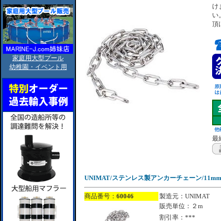
け
い
頂
家庭用大型プール
幼稚園・イベント用
最終
UNIMAT/ステンレス製アンカーチェーン/11mm
商品番号：
60046
製造元：UNIMAT
販売単位：２m
割引率：***