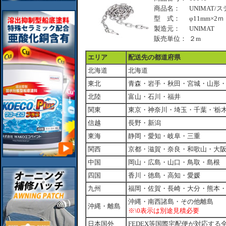
商品名：
UNIMAT/
型 式：
φ11mm×2ｍ
製造元：
UNIMAT
販売単位：
２m
エリア
配送先の都道府県
北海道
北海道
東北
青森・岩手・秋田・宮城・山形
北陸
富山・石川・福井
関東
東京・神奈川・埼玉・千葉・'栃
信越
長野・新潟
東海
静岡・愛知・岐阜・三重
関西
京都・滋賀・奈良・和歌山・大
中国
岡山・広島・山口・鳥取・島根
四国
香川・徳島・高知・愛媛
九州
福岡・佐賀・長崎・大分・熊本
沖縄・南西諸島・その他離島
沖縄・離島
※\0表示は別途見積必要
日本国外
FEDEX等国際宅配便が対応する