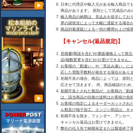
日本に代理店や輸入元がある輸入商品で
商品があります。 原則として完成品のみ
輸入商品の納期は、見込みを提示してお
界の諸状況によって大幅に遅延する場合
商品到着遅延による一切の費用および損
【キャンセル(返品規定)】
見積書(商談を含む)や業販価格よって発
品(個数変更を含む)がお受けできません。
お客様の「勘違い」や「見込み違い」に
応した買取手数料が発生する場合があり
初期不良の場合、商品によっては、原則
応させて頂きます。 尚、商品確認のため
初期不良とされた製品が、お客様の「勘
は、該当商品の往復の送料はお客様の負
お客様の指定によるオーダーカットされ
ル類及び端子加工、エンジン部品は、キ
初期不良を除き、フェンダー、アンカー
キャンセル返品はお受けできません。
弊社の仕入先で納期未定または製造終了