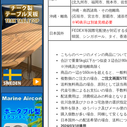
(北九州市、福岡市、熊本市、佐
沖縄・南西諸島・その他離島
沖縄・離島
(石垣市、宮古市、那覇市、浦添市
※¥0表示は別途見積必要
FEDEX等国際宅配便が対応す
日本国外
韓国、シンガポール、タイ、香港
こちらのページのメインの商品について
合計で重量5kg以下かつ似姿３辺合計80
※沖縄及び僻地離島除く
商品の一辺が160cmを超えると、一般
複数個のご注文の場合、
ご注文画面ST
送料無料商品の場合、原則として該当商
代金引換によるお支払いの場合、手数料
配送費用は、消費税込みの料金となりま
佐川急便及びクロネコ宅急便の選択指定
海外を除き、ゆうパック及びメール便の
購入個数が多い場合、同梱して安くなる
日本国外への配送希望の場合、送料につ
2024/03/18適用