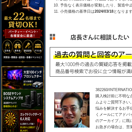
予告なく表示価格が変動したり、製造中
小売価格の基準日は
2024/03/18
となりま
382260/INTERNA
購入検討前に不明な
ムよりご質問下さい
悩みを解決するお手
くメールにてアドバ
のアーカイブ」に既
お急ぎの場合は、営