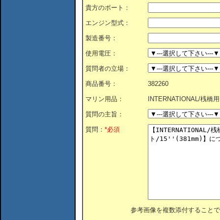
貴方のボート：
エンジン型式：
製造番号：
使用電圧：
質問者の立場：
商品番号：
382260
マリン用品：
INTERNATIONAL/桟橋用
質問の主旨：
質問：
*必須
参考画像を複数添付することで