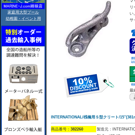
マ
リ
家庭用大型プール
い
幼稚園・イベント用
サ
最終
INTERNATIONAL/桟橋用Ｓ型クリート/15''(381
商品番号：
382260
製造元：INTERNATI