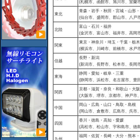
(札幌市、函館市、旭川市、室蘭市
青森・岩手・秋田・宮城・山形・
東北
(仙台市、盛岡市、郡山市、八戸市
富山・石川・福井
北陸
(金沢市、富山市、福井市、高岡市
東京・神奈川・埼玉・千葉・栃木
関東
(横浜市、川崎市、前橋市、水戸市
長野・新潟
信越
(新潟市、長野市、松本市、長岡市
静岡・愛知・岐阜・三重
東海
(静岡市、浜松市、名古屋市、豊田
京都・滋賀・奈良・和歌山・大阪
関西
(大阪市、堺市、京都市、神戸市
岡山・広島・山口・鳥取・島根
中国
(岡山市、倉敷市、広島市、呉市
香川・徳島・高知・愛媛
四国
(高松市、松山市、宇和島市、徳島
福岡・佐賀・長崎・大分・熊本・
九州