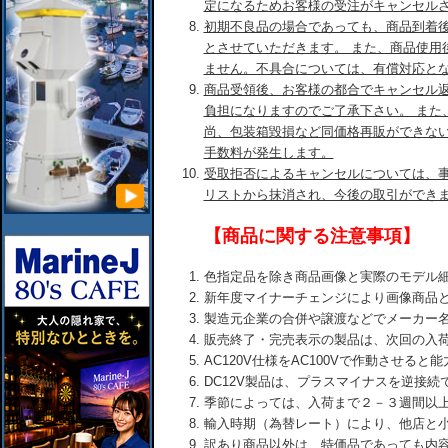
定になるためお客様の受注がキャンセル
初期不良品の場合であっても、商品到着後
とさせていただきます。 また、商品使用
ません。不具合については、有償対応と
商品受領後、お客様の都合でキャンセル
負担になりますのでご了承下さい。 また
尚、包装箱毀損など同価格再販ができな
手数料が発生します。
受取拒否によるキャンセルについては、
リストから抹消され、今後の取引ができ
【商品に関する注意事項】
色指定品を除き商品画像と実際のモデル
新年度マイナーチェンジにより画像商品
製造元企業の合併や譲渡などでメーカー
販売終了・完売表示の製品は、次回の入
AC120V仕様をAC100Vで作動させる
DC12V製品は、プラスマイナスを逆接
季節によっては、入荷まで２－３週間以
輸入時期（為替レート）により、他店と
訳あり商品以外は、特価品であっても内