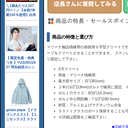
商品の特徴と選び方
マリーナ施設桟橋用の係留用Ｓ字型クリートです。 5/
ープをクリートさせることができます。 ステン
リ固定して下さい。
S字クリート
用途：マリーナ桟橋用
最大部サイズ：15"(381mm)
２本の1/2"(13mm)ボルトで確実に固
ボルト穴サイズ：9/16"(14.2mm)
ボルト中心間距離：7-1/2"(190.5mm)
材質：アルミおよびマグネシウム合金
５０ｆｔクラスのボート係留することも
※詳細は図面をご確認下さい
■詳細立