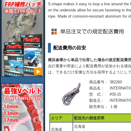
S-shape makes it easy to loop a line around the 
on the underside allow for secure fastening to th
rope. Made of corrosion-resistant aluminum for st
配送費用の目安
横浜倉庫から単品で出荷した場合の規定配送費
合計重量や荷姿により配送費用が追加される場合
は、できるだけ安価な方法を採用するようにし
商品番号：
382260
商品名：
INTERNAT
型 式：
#35-15
製造元：
INTERNATI
販売単位：
１個
エリア
配送先の都道府県
北海道
北海道