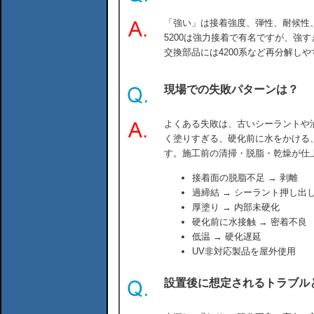
「強い」は接着強度、弾性、耐候性
5200は強力接着で有名ですが、強
交換部品には4200系など再分解し
現場での失敗パターンは？
よくある失敗は、古いシーラントや
く塗りすぎる、硬化前に水をかける
す。施工前の清掃・脱脂・乾燥が仕
接着面の脱脂不足 → 剥離
過締結 → シーラント押し出
厚塗り → 内部未硬化
硬化前に水接触 → 密着不良
低温 → 硬化遅延
UV非対応製品を屋外使用
設置後に想定されるトラブル