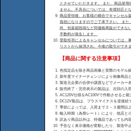
とさせていただきます。 また、商品使用
ません。不具合については、有償対応と
商品受領後、お客様の都合でキャンセル
負担になりますのでご了承下さい。 また
尚、包装箱毀損など同価格再販ができな
手数料が発生します。
受取拒否によるキャンセルについては、
リストから抹消され、今後の取引ができ
【商品に関する注意事項】
色指定品を除き商品画像と実際のモデル
新年度マイナーチェンジにより画像商品
製造元企業の合併や譲渡などでメーカー
販売終了・完売表示の製品は、次回の入
AC120V仕様をAC100Vで作動させる
DC12V製品は、プラスマイナスを逆接
季節によっては、入荷まで２－３週間以
輸入時期（為替レート）により、他店と
訳あり商品以外は、特価品であっても内
予告なく表示価格が変動したり、製造中