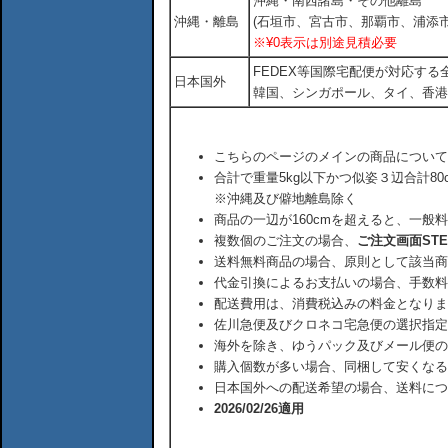
沖縄・南西諸島・その他離島
沖縄・離島
(石垣市、宮古市、那覇市、浦添市
※¥0表示は別途見積必要
FEDEX等国際宅配便が対応す
日本国外
韓国、シンガポール、タイ、香港
こちらのページのメインの商品について
合計で重量5kg以下かつ似姿３辺合計80
※沖縄及び僻地離島除く
商品の一辺が160cmを超えると、一般
複数個のご注文の場合、
ご注文画面ST
送料無料商品の場合、原則として該当商
代金引換によるお支払いの場合、手数料
配送費用は、消費税込みの料金となりま
佐川急便及びクロネコ宅急便の選択指定
海外を除き、ゆうパック及びメール便の
購入個数が多い場合、同梱して安くなる
日本国外への配送希望の場合、送料につ
2026/02/26適用