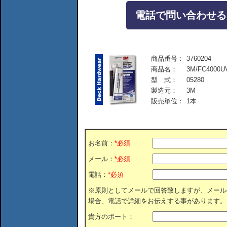
電話で問い合わせる：04
商品番号：
3760204
商品名：
3M/FC4000
型 式：
05280
製造元：
3M
販売単位：
1本
お名前：
*必須
メール：
*必須
電話：
*必須
※原則としてメールで回答致しますが、メール
場合、電話で詳細をお伝えする事があります。
貴方のボート：