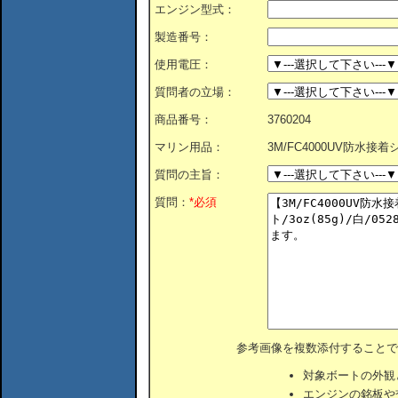
エンジン型式：
製造番号：
使用電圧：
質問者の立場：
商品番号：
3760204
マリン用品：
3M/FC4000UV防水接着シー
質問の主旨：
質問：
*必須
参考画像を複数添付することで
対象ボートの外観
エンジンの銘板や