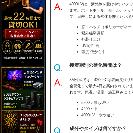
4000UVは、紫外線を受けやすい
ます。ポートホール、モール、デッ
で、日差しによる劣化を抑えたい場
窓・ハッチ（ポリカーボネー
紫外線曝露部
外装仕上げ
UV耐性:高
強度:低から中
接着剤別の硬化時間は？
3M公式では、4200FCは表面皮張り
全硬化まで最大4日と案内されています
れます。気温、湿度、施工厚みによ
5200：最も遅い
4200：中
4000UV：やや速い
成分やタイプは何ですか？