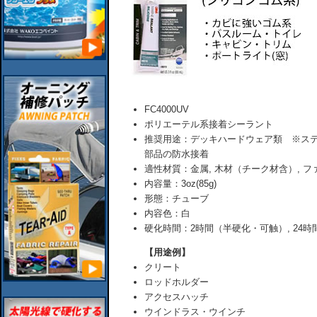
FC4000UV
ポリエーテル系接着シーラント
推奨用途：デッキハードウェア類 ※ス
部品の防水接着
適性材質：金属, 木材（チーク材含）, フ
内容量：3oz(85g)
形態：チューブ
内容色：白
硬化時間：2時間（半硬化・可触）, 24
【用途例】
クリート
ロッドホルダー
アクセスハッチ
ウインドラス・ウインチ