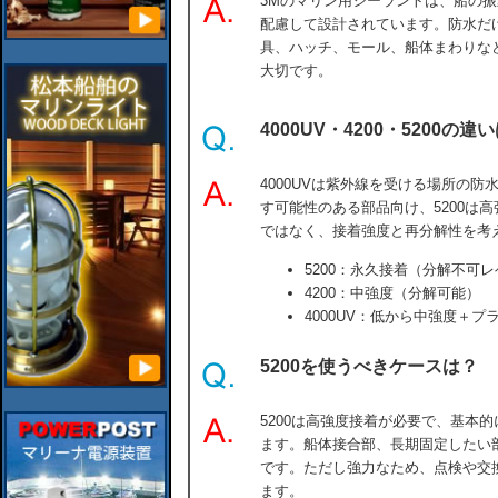
3Mのマリン用シーラントは、船の
配慮して設計されています。防水だ
具、ハッチ、モール、船体まわりな
大切です。
4000UV・4200・5200の違
4000UVは紫外線を受ける場所の防
す可能性のある部品向け、5200は
ではなく、接着強度と再分解性を考
5200：永久接着（分解不可
4200：中強度（分解可能）
4000UV：低から中強度＋プ
5200を使うべきケースは？
5200は高強度接着が必要で、基本
ます。船体接合部、長期固定したい
です。ただし強力なため、点検や交
ます。