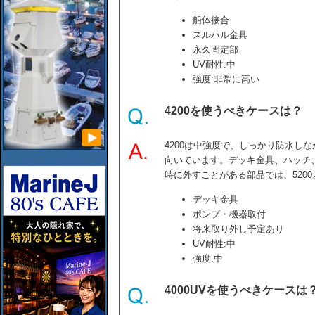
船体接合
スルハル金具
永久固定部
UV耐性:中
強度:非常に高い
4200を使うべきケースは？
4200は中強度で、しっかり防水し
向いています。デッキ金具、ハッチ
時に外すことがある部品では、520
デッキ金具
ポンプ・機器取付
将来取り外し予定あり
UV耐性:中
強度:中
4000UVを使うべきケースは