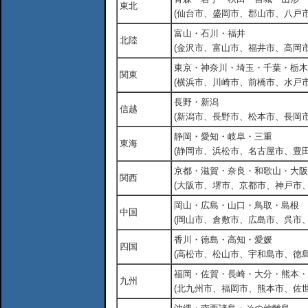
東北
(仙台市、盛岡市、郡山市、八戸市
富山・石川・福井
北陸
(金沢市、富山市、福井市、高岡市
東京・神奈川・埼玉・千葉・栃木
関東
(横浜市、川崎市、前橋市、水戸市
長野・新潟
信越
(新潟市、長野市、松本市、長岡市
静岡・愛知・岐阜・三重
東海
(静岡市、浜松市、名古屋市、豊田
京都・滋賀・奈良・和歌山・大阪
関西
(大阪市、堺市、京都市、神戸市
岡山・広島・山口・鳥取・島根
中国
(岡山市、倉敷市、広島市、呉市
香川・徳島・高知・愛媛
四国
(高松市、松山市、宇和島市、徳島
福岡・佐賀・長崎・大分・熊本・
九州
(北九州市、福岡市、熊本市、佐