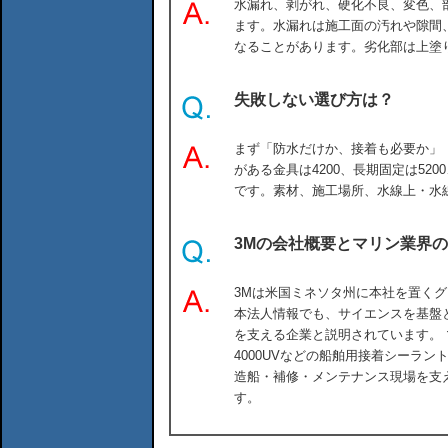
水漏れ、剥がれ、硬化不良、変色、
ます。水漏れは施工面の汚れや隙間
なることがあります。劣化部は上塗
失敗しない選び方は？
まず「防水だけか、接着も必要か」
がある金具は4200、長期固定は520
です。素材、施工場所、水線上・水
3Mの会社概要とマリン業界
3Mは米国ミネソタ州に本社を置く
本法人情報でも、サイエンスを基盤
を支える企業と説明されています。 マ
4000UVなどの船舶用接着シーラ
造船・補修・メンテナンス現場を支
す。