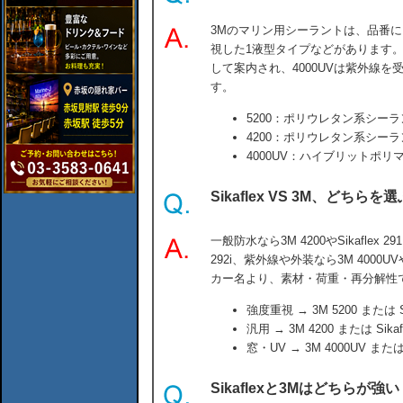
3Mのマリン用シーラントは、品番
視した1液型タイプなどがあります。5
して案内され、4000UVは紫外線
す。
5200：ポリウレタン系シー
4200：ポリウレタン系シー
4000UV：ハイブリットポ
Sikaflex VS 3M、どちら
一般防水なら3M 4200やSikaflex 29
292i、紫外線や外装なら3M 4000UV
カー名より、素材・荷重・再分解性
強度重視 → 3M 5200 または Sik
汎用 → 3M 4200 または Sikafl
窓・UV → 3M 4000UV または S
Sikaflexと3Mはどちらが強い