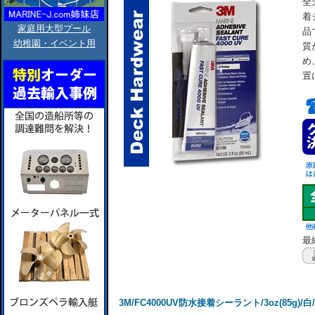
全
着
家庭用大型プール
品
幼稚園・イベント用
質
め
置
最終
3M/FC4000UV防水接着シーラント/3oz(85g)/白/