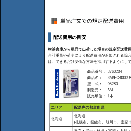
配送費用の目安
横浜倉庫から単品で出荷した場合の規定配送費
合計重量や荷姿により配送費用が追加される場合
は、できるだけ安価な方法を採用するようにし
商品番号：
3760204
商品名：
3M/FC4000
型 式：
05280
製造元：
3M
販売単位：
1本
エリア
配送先の都道府県
北海道
北海道
(札幌市、函館市、旭川市、室蘭市
青森・岩手・秋田・宮城・山形・