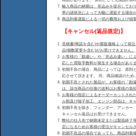
輸入商品の納期は、見込みを提示してお
界の諸状況によって大幅に遅延する場合
商品到着遅延による一切の費用および損
【キャンセル(返品規定)】
見積書(商談を含む)や業販価格よって発
品(個数変更を含む)がお受けできません。
お客様の「勘違い」や「見込み違い」に
応した買取手数料が発生する場合があり
初期不良の場合、商品によっては、原則
応させて頂きます。 尚、商品確認のため
初期不良とされた製品が、お客様の「勘
は、該当商品の往復の送料はお客様の負
お客様の指定によるオーダーカットされ
ル類及び端子加工、エンジン部品は、キ
初期不良を除き、フェンダー、アンカー
キャンセル返品はお受けできません。
弊社の仕入先で納期未定または製造終了
定になるためお客様の受注がキャンセル
初期不良品の場合であっても、商品到着後