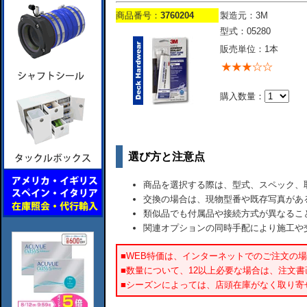
商品番号：
3760204
製造元：3M
型式：05280
販売単位：1本
購入数量：
選び方と注意点
商品を選択する際は、型式、スペック、
交換の場合は、現物型番や既存写真があ
類似品でも付属品や接続方式が異なるこ
関連オプションの同時手配により施工や
■WEB特価は、インターネットでのご注文の
■数量について、12以上必要な場合は、注文
■シーズンによっては、店頭在庫がなく取り寄