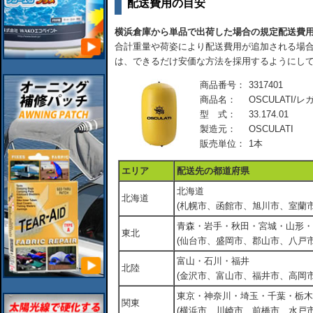
配送費用の目安
横浜倉庫から単品で出荷した場合の規定配送費
合計重量や荷姿により配送費用が追加される場合
は、できるだけ安価な方法を採用するようにし
商品番号：
3317401
商品名：
OSCULATI/
型 式：
33.174.01
製造元：
OSCULATI
販売単位：
1本
エリア
配送先の都道府県
北海道
北海道
(札幌市、函館市、旭川市、室蘭市
青森・岩手・秋田・宮城・山形・
東北
(仙台市、盛岡市、郡山市、八戸市
富山・石川・福井
北陸
(金沢市、富山市、福井市、高岡市
東京・神奈川・埼玉・千葉・栃木
関東
(横浜市、川崎市、前橋市、水戸市