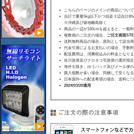
こちらのページのメインの商品について
合計で重量5kg以下かつ似姿３辺合計80
※沖縄及び僻地離島除く
商品の一辺が160cmを超えると、一般
複数個のご注文の場合、
ご注文画面ST
送料無料商品の場合、原則として該当商
代金引換によるお支払いの場合、手数料
配送費用は、消費税込みの料金となりま
佐川急便及びクロネコ宅急便の選択指定
海外を除き、ゆうパック及びメール便の
購入個数が多い場合、同梱して安くなる
日本国外への配送希望の場合、送料につ
2024/03/20適用