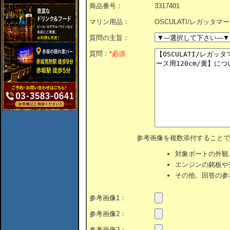
商品番号：
3317401
マリン用品：
OSCULATI/レガッタマ
質問の主旨：
質問：
*必須
参考画像を複数添付することで
対象ボートの外観
エンジンの銘板や
その他、回答の参
参考画像1：
参考画像2：
参考画像2：