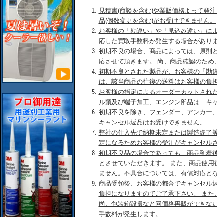
見積書(商談を含む)や業販価格よって発
品(個数変更を含む)がお受けできません。
お客様の「勘違い」や「見込み違い」に
応した買取手数料が発生する場合があり
初期不良の場合、商品によっては、原則
応させて頂きます。 尚、商品確認のため
初期不良とされた製品が、お客様の「勘
は、該当商品の往復の送料はお客様の負
お客様の指定によるオーダーカットされ
ル類及び端子加工、エンジン部品は、キ
初期不良を除き、フェンダー、アンカー
キャンセル返品はお受けできません。
弊社の仕入先で納期未定または製造終了
定になるためお客様の受注がキャンセル
初期不良品の場合であっても、商品到着後
とさせていただきます。 また、商品使用
ません。不具合については、有償対応と
商品受領後、お客様の都合でキャンセル
負担になりますのでご了承下さい。 また
尚、包装箱毀損など同価格再販ができな
手数料が発生します。