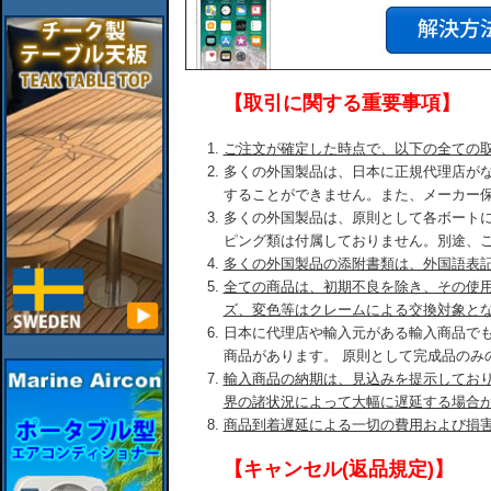
【取引に関する重要事項】
ご注文が確定した時点で、以下の全ての
多くの外国製品は、日本に正規代理店が
することができません。また、メーカー
多くの外国製品は、原則として各ボート
ピング類は付属しておりません。別途、
多くの外国製品の添附書類は、外国語表
全ての商品は、初期不良を除き、その使
ズ、変色等はクレームによる交換対象と
日本に代理店や輸入元がある輸入商品で
商品があります。 原則として完成品のみ
輸入商品の納期は、見込みを提示してお
界の諸状況によって大幅に遅延する場合
商品到着遅延による一切の費用および損
【キャンセル(返品規定)】