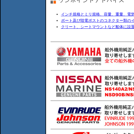
インチ規格とミリ規格、容量、重量、電
ボート及び陸電ポストのコネクター類の
クリート、シートマウントなど船体に設