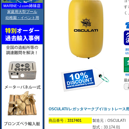
ヨ
す
家庭用大型プール
く
幼稚園・イベント用
最終
OSCULATI/レガッタマークブイ/ヨットレース用1
商品番号：
3317401
製造元：OSCULATI
型式：33.174.01