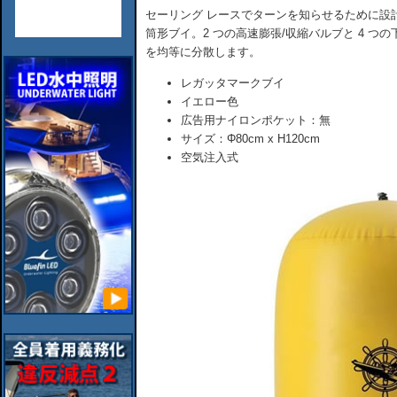
セーリング レースでターンを知らせるために設
筒形ブイ。2 つの高速膨張/収縮バルブと 4 
を均等に分散します。
レガッタマークブイ
イエロー色
広告用ナイロンポケット：無
サイズ：Φ80cm x H120cm
空気注入式