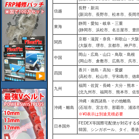
長野・新潟
信越
(新潟市、長野市、松本市、長岡市
静岡・愛知・岐阜・三重
東海
(静岡市、浜松市、名古屋市、豊田
京都・滋賀・奈良・和歌山・大阪
関西
(大阪市、堺市、京都市、神戸市
岡山・広島・山口・鳥取・島根
中国
(岡山市、倉敷市、広島市、呉市
香川・徳島・高知・愛媛
四国
(高松市、松山市、宇和島市、徳島
福岡・佐賀・長崎・大分・熊本・
九州
(北九州市、福岡市、熊本市、佐
沖縄・南西諸島・その他離島
沖縄・離島
(石垣市、宮古市、那覇市、浦添市
※¥0表示は別途見積必要
FEDEX等国際宅配便が対応す
日本国外
韓国、シンガポール、タイ、香港