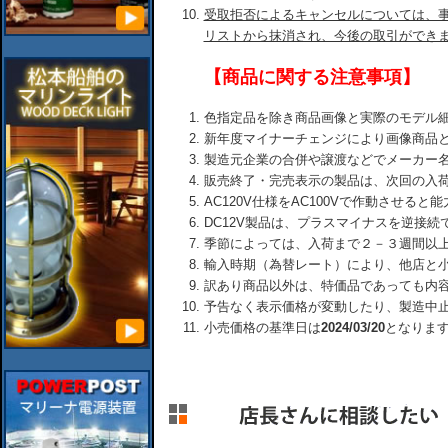
受取拒否によるキャンセルについては、
リストから抹消され、今後の取引ができ
【商品に関する注意事項】
色指定品を除き商品画像と実際のモデル
新年度マイナーチェンジにより画像商品
製造元企業の合併や譲渡などでメーカー
販売終了・完売表示の製品は、次回の入
AC120V仕様をAC100Vで作動させる
DC12V製品は、プラスマイナスを逆接
季節によっては、入荷まで２－３週間以
輸入時期（為替レート）により、他店と
訳あり商品以外は、特価品であっても内
予告なく表示価格が変動したり、製造中
小売価格の基準日は
2024/03/20
となりま