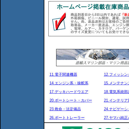
11.電子関連機器
12.フィッシ
14.エンジン系・操舵系
15.メンテナ
17.デッキハードウエア
18.電気系統部
20.ボートシート・カバー
21.インテリア
23.救命・法定備品
24.ナビゲーシ
26.ボートトレーラー
27.ヤマハ純