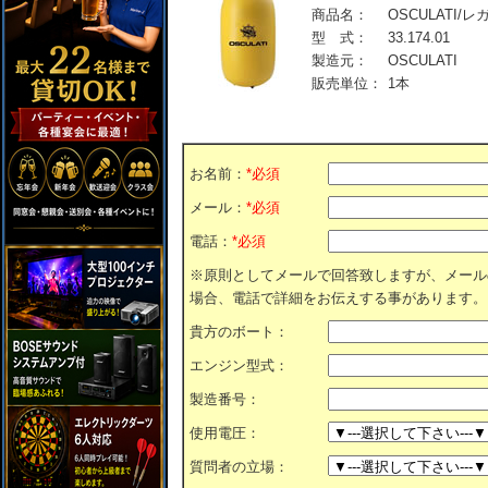
商品名：
OSCULATI/
型 式：
33.174.01
製造元：
OSCULATI
販売単位：
1本
お名前：
*必須
メール：
*必須
電話：
*必須
※原則としてメールで回答致しますが、メール
場合、電話で詳細をお伝えする事があります。
貴方のボート：
エンジン型式：
製造番号：
使用電圧：
質問者の立場：