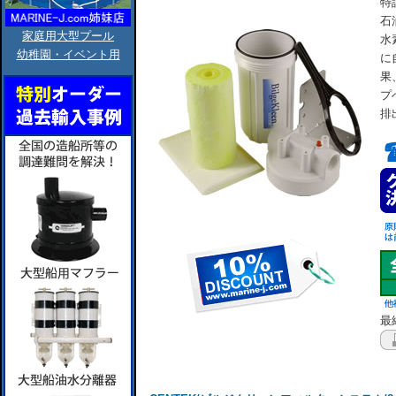
特
石
家庭用大型プール
水
幼稚園・イベント用
に
果
プ
排
最終