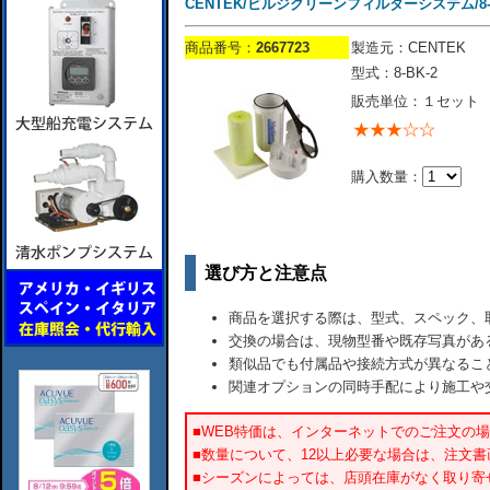
CENTEK/ビルジクリーンフィルターシステム/8-B
商品番号：
2667723
製造元：CENTEK
型式：8-BK-2
販売単位：１セット
購入数量：
選び方と注意点
商品を選択する際は、型式、スペック、
交換の場合は、現物型番や既存写真があ
類似品でも付属品や接続方式が異なるこ
関連オプションの同時手配により施工や
■WEB特価は、インターネットでのご注文の
■数量について、12以上必要な場合は、注文
■シーズンによっては、店頭在庫がなく取り寄