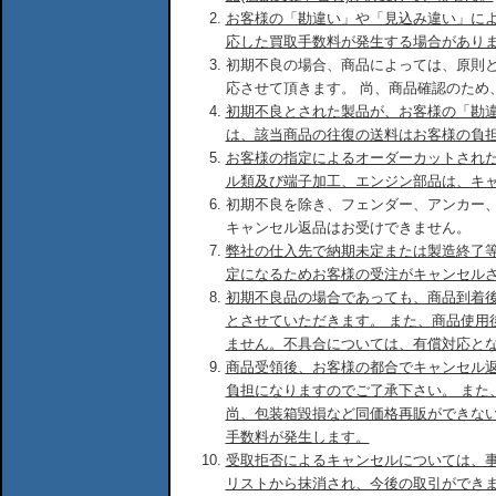
お客様の「勘違い」や「見込み違い」に
応した買取手数料が発生する場合があり
初期不良の場合、商品によっては、原則
応させて頂きます。 尚、商品確認のため
初期不良とされた製品が、お客様の「勘
は、該当商品の往復の送料はお客様の負
お客様の指定によるオーダーカットされ
ル類及び端子加工、エンジン部品は、キ
初期不良を除き、フェンダー、アンカー
キャンセル返品はお受けできません。
弊社の仕入先で納期未定または製造終了
定になるためお客様の受注がキャンセル
初期不良品の場合であっても、商品到着後
とさせていただきます。 また、商品使用
ません。不具合については、有償対応と
商品受領後、お客様の都合でキャンセル
負担になりますのでご了承下さい。 また
尚、包装箱毀損など同価格再販ができな
手数料が発生します。
受取拒否によるキャンセルについては、
リストから抹消され、今後の取引ができ