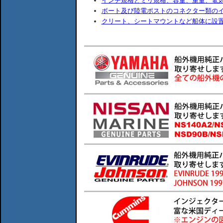
インチ規格とミリ規格、容量、重量、電
ボート及び陸電ポストのコネクター類の
クリート、シートマウントなど船体に設