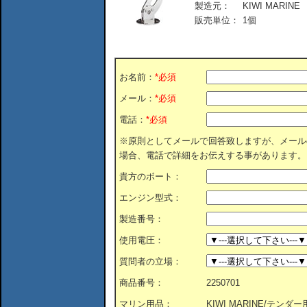
製造元：
KIWI MARINE
販売単位：
1個
お名前：
*必須
メール：
*必須
電話：
*必須
※原則としてメールで回答致しますが、メール
場合、電話で詳細をお伝えする事があります。
貴方のボート：
エンジン型式：
製造番号：
使用電圧：
質問者の立場：
商品番号：
2250701
マリン用品：
KIWI MARINE/テ