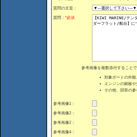
質問の主旨：
質問：
*必須
参考画像を複数添付することで
対象ボートの外観
エンジンの銘板や
その他、回答の参
参考画像1：
参考画像2：
参考画像2：
参考画像4：