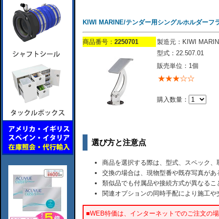
KIWI MARINE/テンダー用シングルホルダーフ
商品番号：
2250701
製造元：KIWI MARIN
型式：22.507.01
販売単位：1個
購入数量：
選び方と注意点
商品を選択する際は、型式、スペック、
交換の場合は、現物型番や既存写真があ
類似品でも付属品や接続方式が異なるこ
関連オプションの同時手配により施工や
■WEB特価は、インターネットでのご注文の