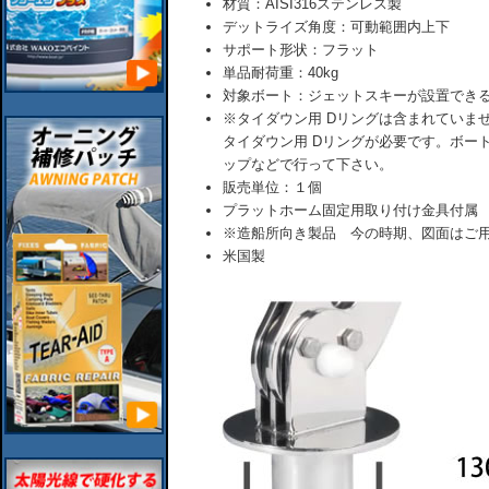
材質：AISI316ステンレス製
デットライズ角度：可動範囲内上下
サポート形状：フラット
単品耐荷重：40kg
対象ボート：ジェットスキーが設置でき
※タイダウン用 Dリングは含まれていま
タイダウン用 Dリングが必要です。ボー
ップなどで行って下さい。
販売単位：１個
プラットホーム固定用取り付け金具付属
※造船所向き製品 今の時期、図面はご
米国製