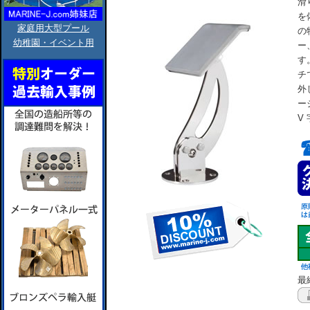
滑
を
家庭用大型プール
の
幼稚園・イベント用
ー
す
チ
外
ー
V
最終