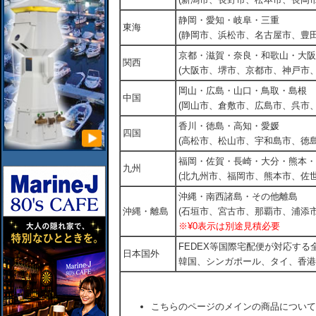
静岡・愛知・岐阜・三重
東海
(静岡市、浜松市、名古屋市、豊田
京都・滋賀・奈良・和歌山・大阪
関西
(大阪市、堺市、京都市、神戸市
岡山・広島・山口・鳥取・島根
中国
(岡山市、倉敷市、広島市、呉市
香川・徳島・高知・愛媛
四国
(高松市、松山市、宇和島市、徳島
福岡・佐賀・長崎・大分・熊本・
九州
(北九州市、福岡市、熊本市、佐
沖縄・南西諸島・その他離島
沖縄・離島
(石垣市、宮古市、那覇市、浦添市
※¥0表示は別途見積必要
FEDEX等国際宅配便が対応す
日本国外
韓国、シンガポール、タイ、香港
こちらのページのメインの商品について