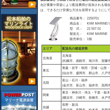
合計重量や荷姿により配送費用が追加される場合
は、できるだけ安価な方法を採用するようにし
商品番号：
2250701
商品名：
KIWI MAR
型 式：
22.507.01
製造元：
KIWI MARINE
販売単位：
1個
エリア
配送先の都道府県
北海道
北海道
(札幌市、函館市、旭川市、室蘭市
青森・岩手・秋田・宮城・山形・
東北
(仙台市、盛岡市、郡山市、八戸市
富山・石川・福井
北陸
(金沢市、富山市、福井市、高岡市
東京・神奈川・埼玉・千葉・栃木
関東
(横浜市、川崎市、前橋市、水戸市
長野・新潟
信越
(新潟市、長野市、松本市、長岡市