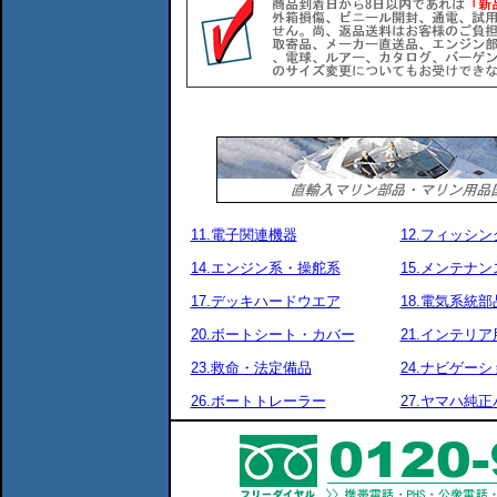
11.電子関連機器
12.フィッシ
14.エンジン系・操舵系
15.メンテナ
17.デッキハードウエア
18.電気系統部
20.ボートシート・カバー
21.インテリア
23.救命・法定備品
24.ナビゲーシ
26.ボートトレーラー
27.ヤマハ純