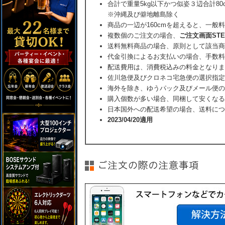
合計で重量5kg以下かつ似姿３辺合計80
※沖縄及び僻地離島除く
商品の一辺が160cmを超えると、一般
複数個のご注文の場合、
ご注文画面ST
送料無料商品の場合、原則として該当商
代金引換によるお支払いの場合、手数料
配送費用は、消費税込みの料金となりま
佐川急便及びクロネコ宅急便の選択指定
海外を除き、ゆうパック及びメール便の
購入個数が多い場合、同梱して安くなる
日本国外への配送希望の場合、送料につ
2023/04/20適用