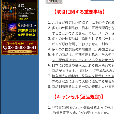
【取引に関する重要事項】
ご注文が確定した時点で、以下の全ての
多くの外国製品は、日本に正規代理店が
することができません。また、メーカー
多くの外国製品は、原則として各ボート
ピング類は付属しておりません。別途、
多くの外国製品の添附書類は、外国語表
全ての商品は、初期不良を除き、その使
ズ、変色等はクレームによる交換対象と
日本に代理店や輸入元がある輸入商品で
商品があります。 原則として完成品のみ
輸入商品の納期は、見込みを提示してお
界の諸状況によって大幅に遅延する場合
商品到着遅延による一切の費用および損
【キャンセル(返品規定)】
見積書(商談を含む)や業販価格よって発
品(個数変更を含む)がお受けできません。