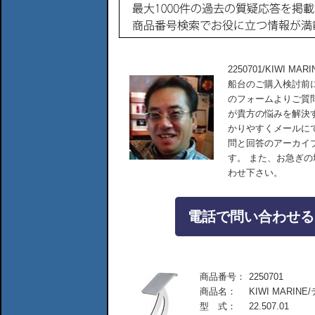
2250701/KIWI
船台のご購入検討前
のフォームよりご質
が貴方の悩みを解決
かりやすくメールに
問と回答のアーカイ
す。 また、お急ぎ
わせ下さい。
電話で問い合わせる：04
商品番号：
2250701
商品名：
KIWI MAR
型 式：
22.507.01