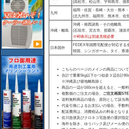
(高松市、松山市、宇和島市、徳島
福岡・佐賀・長崎・大分・熊本・
九州
(北九州市、福岡市、熊本市、佐
沖縄・南西諸島・その他離島
沖縄・離島
(石垣市、宮古市、那覇市、浦添市
※¥0表示は別途見積必要
FEDEX等国際宅配便が対応す
日本国外
韓国、シンガポール、タイ、香港
こちらのページのメインの商品について
合計で重量5kg以下かつ似姿３辺合計80
※沖縄及び僻地離島除く
商品の一辺が160cmを超えると、一般
複数個のご注文の場合、
ご注文画面ST
送料無料商品の場合、原則として該当商
代金引換によるお支払いの場合、手数料
配送費用は、消費税込みの料金となりま
佐川急便及びクロネコ宅急便の選択指定
海外を除き、ゆうパック及びメール便の