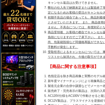
キャンセル返品はお受けできません。
弊社の仕入先で納期未定または製造終了
定になるためお客様の受注がキャンセル
初期不良品の場合であっても、商品到着後
とさせていただきます。 また、商品使用
ません。不具合については、有償対応と
商品受領後、お客様の都合でキャンセル
負担になりますのでご了承下さい。 また
尚、包装箱毀損など同価格再販ができな
手数料が発生します。
受取拒否によるキャンセルについては、
リストから抹消され、今後の取引ができ
【商品に関する注意事項】
色指定品を除き商品画像と実際のモデル
新年度マイナーチェンジにより画像商品
製造元企業の合併や譲渡などでメーカー
販売終了・完売表示の製品は、次回の入
AC120V仕様をAC100Vで作動させる
DC12V製品は、プラスマイナスを逆接