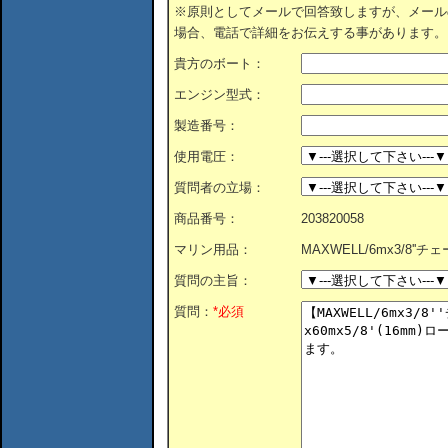
※原則としてメールで回答致しますが、メール
場合、電話で詳細をお伝えする事があります。
貴方のボート：
エンジン型式：
製造番号：
使用電圧：
質問者の立場：
商品番号：
203820058
マリン用品：
MAXWELL/6mx3/8''チェ
質問の主旨：
質問：
*必須