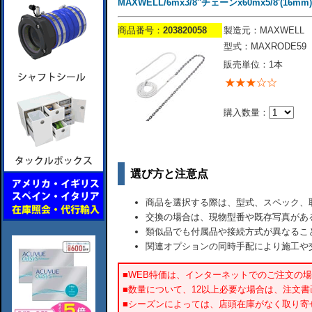
MAXWELL/6mx3/8''チェーンx60mx5/8'(16m
商品番号：
203820058
製造元：MAXWELL
型式：MAXRODE59
販売単位：1本
購入数量：
選び方と注意点
商品を選択する際は、型式、スペック、
交換の場合は、現物型番や既存写真があ
類似品でも付属品や接続方式が異なるこ
関連オプションの同時手配により施工や
■WEB特価は、インターネットでのご注文の
■数量について、12以上必要な場合は、注文
■シーズンによっては、店頭在庫がなく取り寄