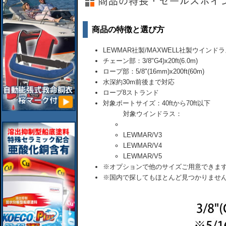
商品の特徴と選び方
LEWMAR社製/MAXWELL社製ウイン
チェーン部：3/8"G4)x20ft(6.0m)
ロープ部：5/8"(16mm)x200ft(60m)
水深約30m前後まで対応
ロープ8ストランド
対象ボートサイズ：40ftから70ft以下
対象ウインドラス：
LEWMAR/V3
LEWMAR/V4
LEWMAR/V5
※オプションで他のサイズご用意できま
※国内で探してもほとんど見つかりませ