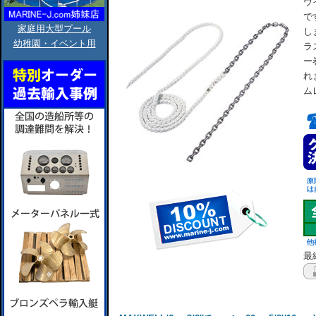
ウ
で
家庭用大型プール
し
幼稚園・イベント用
ラ
ー
れ
ム
最終