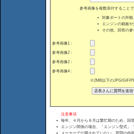
参考画像を複数添付することで
対象ボートの外観
エンジンの銘板や
その他、回答の参
参考画像1：
参考画像2：
参考画像2：
参考画像4：
※2MB以下のJPG/GIF
注意事項
毎年、４月から８月は繁忙期のため、回
エンジン関係の場合、「エンジン型式」
メーカーで公開されていない、質問の内