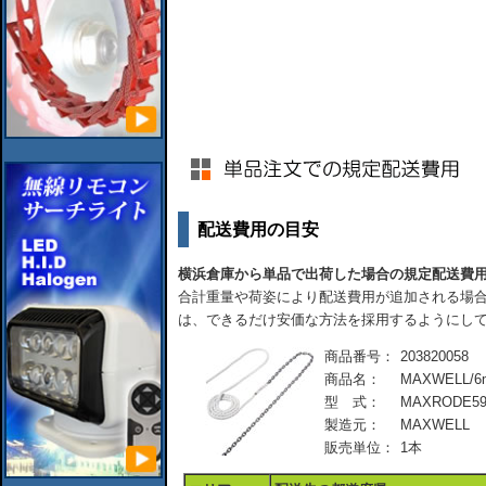
配送費用の目安
横浜倉庫から単品で出荷した場合の規定配送費
合計重量や荷姿により配送費用が追加される場合
は、できるだけ安価な方法を採用するようにし
商品番号：
203820058
商品名：
MAXWELL/6
型 式：
MAXRODE5
製造元：
MAXWELL
販売単位：
1本