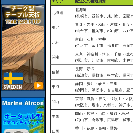
エリア
配送先の都道府県
北海道
北海道
(札幌市、函館市、旭川市、室蘭市
青森・岩手・秋田・宮城・山形・
東北
(仙台市、盛岡市、郡山市、八戸市
富山・石川・福井
北陸
(金沢市、富山市、福井市、高岡市
東京・神奈川・埼玉・千葉・栃木
関東
(横浜市、川崎市、前橋市、水戸市
長野・新潟
信越
(新潟市、長野市、松本市、長岡市
静岡・愛知・岐阜・三重
東海
(静岡市、浜松市、名古屋市、豊田
京都・滋賀・奈良・和歌山・大阪
関西
(大阪市、堺市、京都市、神戸市
岡山・広島・山口・鳥取・島根
中国
(岡山市、倉敷市、広島市、呉市
香川・徳島・高知・愛媛
四国