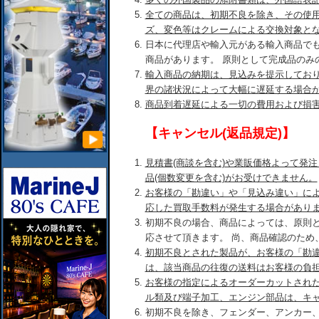
全ての商品は、初期不良を除き、その使
ズ、変色等はクレームによる交換対象と
日本に代理店や輸入元がある輸入商品で
商品があります。 原則として完成品のみ
輸入商品の納期は、見込みを提示してお
界の諸状況によって大幅に遅延する場合
商品到着遅延による一切の費用および損
【キャンセル(返品規定)】
見積書(商談を含む)や業販価格よって発
品(個数変更を含む)がお受けできません。
お客様の「勘違い」や「見込み違い」に
応した買取手数料が発生する場合があり
初期不良の場合、商品によっては、原則
応させて頂きます。 尚、商品確認のため
初期不良とされた製品が、お客様の「勘
は、該当商品の往復の送料はお客様の負
お客様の指定によるオーダーカットされ
ル類及び端子加工、エンジン部品は、キ
初期不良を除き、フェンダー、アンカー