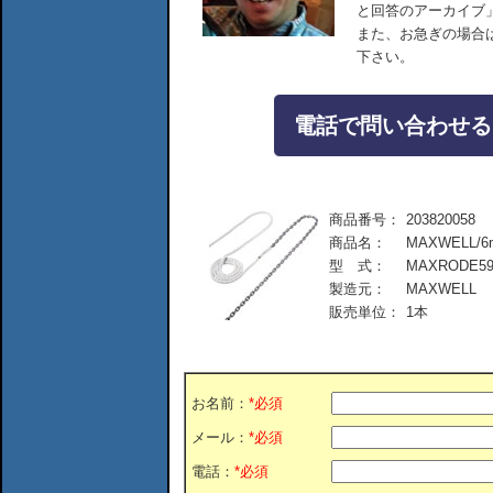
と回答のアーカイブ
また、お急ぎの場合
下さい。
電話で問い合わせる：04
商品番号：
203820058
商品名：
MAXWELL/6
型 式：
MAXRODE5
製造元：
MAXWELL
販売単位：
1本
お名前：
*必須
メール：
*必須
電話：
*必須