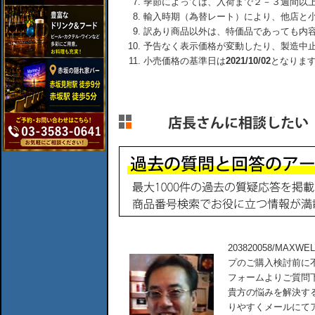
季節によっては、入荷まで２－３週間以
輸入時期（為替レート）により、他店と
訳あり商品以外は、特価品であっても内
予告なく表示価格が変動したり、製造中
小売価格の基準日は
2021/10/02
となりま
203820058/MAXWEL
プのご購入検討前に
フォームよりご質問
貴方の悩みを解決す
りやすくメールにて