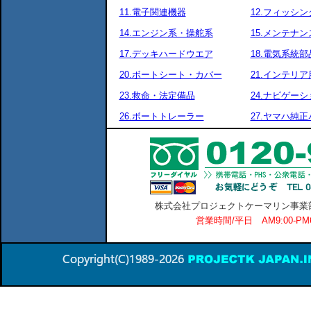
11.電子関連機器
12.フィッシ
14.エンジン系・操舵系
15.メンテナ
17.デッキハードウエア
18.電気系統部
20.ボートシート・カバー
21.インテリア
23.救命・法定備品
24.ナビゲーシ
26.ボートトレーラー
27.ヤマハ純
株式会社プロジェクトケーマリン事業部 横
営業時間/平日 AM9:00-P