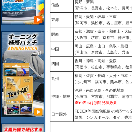
長野・新潟
信越
(新潟市、長野市、松本市、長岡市
静岡・愛知・岐阜・三重
東海
(静岡市、浜松市、名古屋市、豊田
京都・滋賀・奈良・和歌山・大阪
関西
(大阪市、堺市、京都市、神戸市
岡山・広島・山口・鳥取・島根
中国
(岡山市、倉敷市、広島市、呉市
香川・徳島・高知・愛媛
四国
(高松市、松山市、宇和島市、徳島
福岡・佐賀・長崎・大分・熊本・
九州
(北九州市、福岡市、熊本市、佐
沖縄・南西諸島・その他離島
沖縄・離島
(石垣市、宮古市、那覇市、浦添市
※¥0表示は別途見積必要
FEDEX等国際宅配便が対応す
日本国外
韓国、シンガポール、タイ、香港