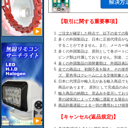
【取引に関する重要事項】
ご注文が確定した時点で、以下の全ての
多くの外国製品は、日本に正規代理店が
することができません。また、メーカー
多くの外国製品は、原則として各ボート
ピング類は付属しておりません。別途、
多くの外国製品の添附書類は、外国語表
全ての商品は、初期不良を除き、その使
ズ、変色等はクレームによる交換対象と
日本に代理店や輸入元がある輸入商品で
商品があります。 原則として完成品のみ
輸入商品の納期は、見込みを提示してお
界の諸状況によって大幅に遅延する場合
商品到着遅延による一切の費用および損
【キャンセル(返品規定)】