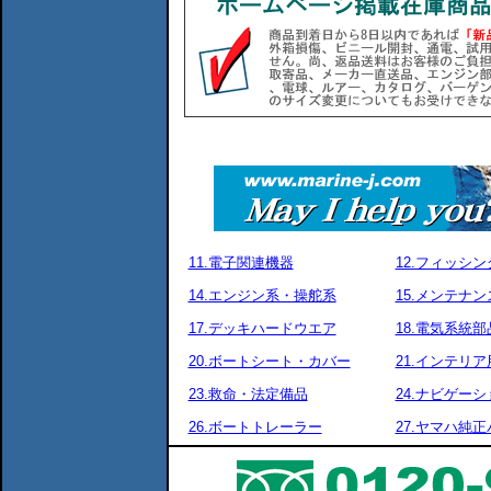
11.電子関連機器
12.フィッシ
14.エンジン系・操舵系
15.メンテナ
17.デッキハードウエア
18.電気系統部
20.ボートシート・カバー
21.インテリア
23.救命・法定備品
24.ナビゲーシ
26.ボートトレーラー
27.ヤマハ純