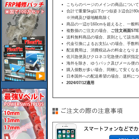
こちらのページのメインの商品について
合計で重量5kg以下かつ似姿３辺合計80
※沖縄及び僻地離島除く
商品の一辺が160cmを超えると、一般
複数個のご注文の場合、
ご注文画面ST
送料無料商品の場合、原則として該当商
代金引換によるお支払いの場合、手数料
配送費用は、消費税込みの料金となりま
佐川急便及びクロネコ宅急便の選択指定
海外を除き、ゆうパック及びメール便の
購入個数が多い場合、同梱して安くなる
日本国外への配送希望の場合、送料につ
2024/07/12適用