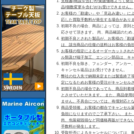
見積書(商談を含む)や業販価格よって発
品(個数変更を含む)がお受けできません。
お客様の「勘違い」や「見込み違い」に
応した買取手数料が発生する場合があり
初期不良の場合、商品によっては、原則
応させて頂きます。 尚、商品確認のため
初期不良とされた製品が、お客様の「勘
は、該当商品の往復の送料はお客様の負
お客様の指定によるオーダーカットされ
ル類及び端子加工、エンジン部品は、キ
初期不良を除き、フェンダー、アンカー
キャンセル返品はお受けできません。
弊社の仕入先で納期未定または製造終了
定になるためお客様の受注がキャンセル
初期不良品の場合であっても、商品到着後
とさせていただきます。 また、商品使用
ません。不具合については、有償対応と
商品受領後、お客様の都合でキャンセル
負担になりますのでご了承下さい。 また
尚、包装箱毀損など同価格再販ができな
手数料が発生します。
受取拒否によるキャンセルについては、