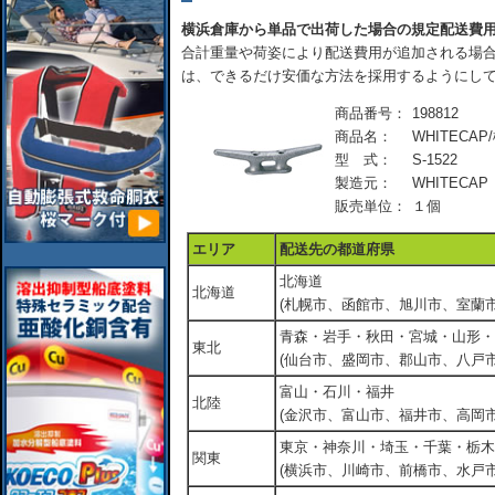
横浜倉庫から単品で出荷した場合の規定配送費
合計重量や荷姿により配送費用が追加される場合
は、できるだけ安価な方法を採用するようにし
商品番号：
198812
商品名：
WHITECA
型 式：
S-1522
製造元：
WHITECAP
販売単位：
１個
エリア
配送先の都道府県
北海道
北海道
(札幌市、函館市、旭川市、室蘭市
青森・岩手・秋田・宮城・山形・
東北
(仙台市、盛岡市、郡山市、八戸市
富山・石川・福井
北陸
(金沢市、富山市、福井市、高岡市
東京・神奈川・埼玉・千葉・栃木
関東
(横浜市、川崎市、前橋市、水戸市