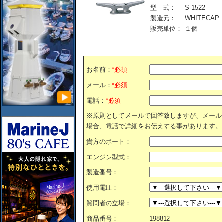
型 式：
S-1522
製造元：
WHITECAP
販売単位：
１個
お名前：
*必須
メール：
*必須
電話：
*必須
※原則としてメールで回答致しますが、メール
場合、電話で詳細をお伝えする事があります。
貴方のボート：
エンジン型式：
製造番号：
使用電圧：
質問者の立場：
商品番号：
198812