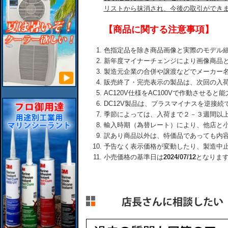
リストから抹消され、今後の取引ができ
【商品に関する注意事項】
色指定品を除き商品画像と実際のモデル
新年度マイナーチェンジにより画像商品
製造元企業の合併や譲渡などでメーカー
販売終了・完売表示の製品は、次回の入
AC120V仕様をAC100Vで作動させる
DC12V製品は、プラスマイナスを逆接
季節によっては、入荷まで２－３週間以
輸入時期（為替レート）により、他店と
訳あり商品以外は、特価品であっても内
予告なく表示価格が変動したり、製造中
小売価格の基準日は
2024/07/12
となりま