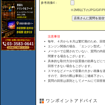
参考画像4：
※2MB以下のJPG/GIF
注意事項
毎年、４月から８月は繁忙期のため、回
エンジン関係の場合、「エンジン型式」
メーカーで公開されていない、質問の内
間要する場合もございます。
具体的な取付方法や設置後の効果などに
回答できない場合もございます。
スマホなどメールで容量の大きい画像を
すので、添付の際は事前にご連絡下さい
質問の回答は原則としてメールにて回答