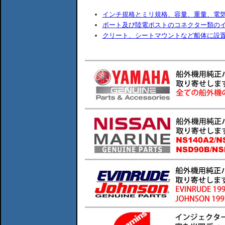
インチ規格とミリ規格、容量、重量、電
ボート及び陸電ポストのコネクター類の
クリート、シートマウントなど船体に設