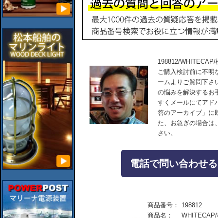
198812/WHITE
ご購入検討前に不明
ームよりご質問下さ
の悩みを解決するお
すくメールにてアド
答のアーカイブ」に
た、お急ぎの場合は
さい。
電話で問い合わせる：04
商品番号：
198812
商品名：
WHITECA