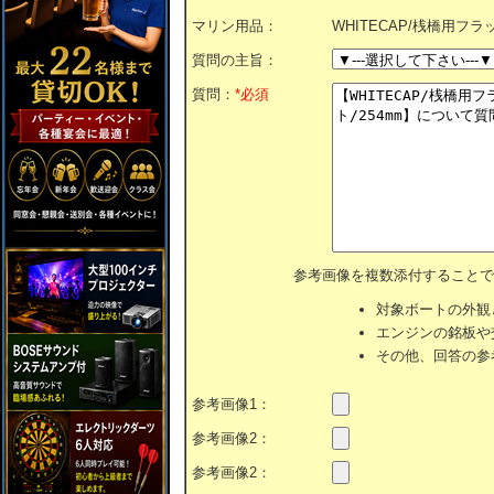
マリン用品：
WHITECAP/桟橋用フラ
質問の主旨：
質問：
*必須
参考画像を複数添付することで
対象ボートの外観
エンジンの銘板や
その他、回答の参
参考画像1：
参考画像2：
参考画像2：