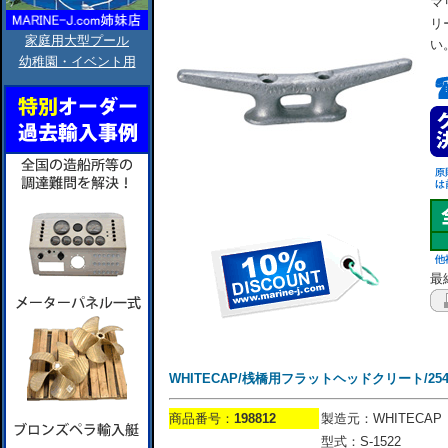
マ
リ
家庭用大型プール
い
幼稚園・イベント用
最終
WHITECAP/桟橋用フラットヘッドクリート/25
商品番号：
198812
製造元：WHITECAP
型式：S-1522