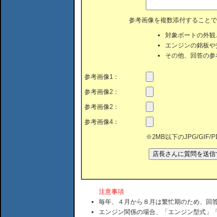
参考画像を複数添付することで
対象ボートの外観
エンジンの銘板や
その他、回答の参
参考画像1：
参考画像2：
参考画像2：
参考画像4：
※2MB以下のJPG/GIF
注意事項
毎年、４月から８月は繁忙期のため、回
エンジン関係の場合、「エンジン型式」