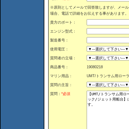
※原則としてメールで回答致しますが、メール
場合、電話で詳細をお伝えする事があります。
貴方のボート：
エンジン型式：
製造番号：
使用電圧：
質問者の立場：
商品番号：
19080218
マリン用品：
UMT/トランサム用ロー
質問の主旨：
質問：
*必須