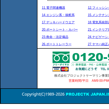
11.電子関連機器
12.フィッシ
14.エンジン系・操舵系
15.メンテナ
17.デッキハードウエア
18.電気系統部
20.ボートシート・カバー
21.インテリア
23.救命・法定備品
24.ナビゲーシ
26.ボートトレーラー
27.ヤマハ純
株式会社プロジェクトケーマリン事業部 横
営業時間/平日 AM9:00-P