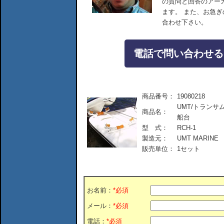
の質問と回答のアー
ます。 また、お急
合わせ下さい。
電話で問い合わせる：04
商品番号：
19080218
UMT/トラン
商品名：
船台
型 式：
RCH-1
製造元：
UMT MARINE
販売単位：
1セット
お名前：
*必須
メール：
*必須
電話：
*必須