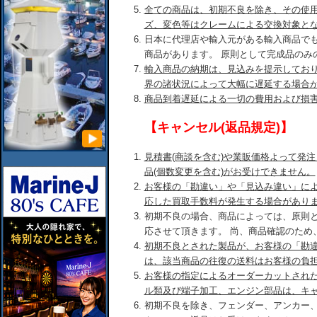
全ての商品は、初期不良を除き、その使
ズ、変色等はクレームによる交換対象と
日本に代理店や輸入元がある輸入商品で
商品があります。 原則として完成品のみ
輸入商品の納期は、見込みを提示してお
界の諸状況によって大幅に遅延する場合
商品到着遅延による一切の費用および損
【キャンセル(返品規定)】
見積書(商談を含む)や業販価格よって発
品(個数変更を含む)がお受けできません。
お客様の「勘違い」や「見込み違い」に
応した買取手数料が発生する場合があり
初期不良の場合、商品によっては、原則
応させて頂きます。 尚、商品確認のため
初期不良とされた製品が、お客様の「勘
は、該当商品の往復の送料はお客様の負
お客様の指定によるオーダーカットされ
ル類及び端子加工、エンジン部品は、キ
初期不良を除き、フェンダー、アンカー