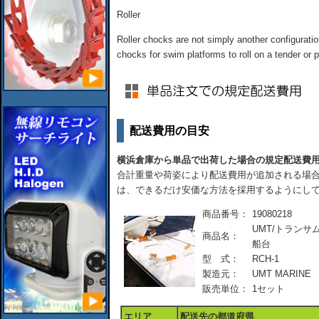
Roller
Roller chocks are not simply another configuratio
chocks for swim platforms to roll on a tender or p
配送費用の目安
横浜倉庫から単品で出荷した場合の規定配送費
合計重量や荷姿により配送費用が追加される場合
は、できるだけ安価な方法を採用するようにし
商品番号：
19080218
UMT/トラン
商品名：
船台
型 式：
RCH-1
製造元：
UMT MARINE
販売単位：
1セット
エリア
配送先の都道府県