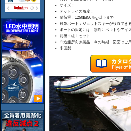
サイズ：
デットライズ角度：
耐荷重：1250lb(567kg)以下まで
対象ボート：ジェットスキーが設置でき
ボートの固定には、別途にベルトやアイ
前後１組１セット
※造船所向き製品 今の時期、図面はご
米国製