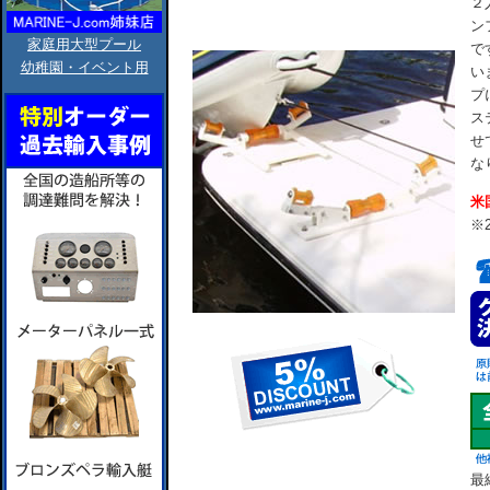
２
ン
家庭用大型プール
で
幼稚園・イベント用
い
プ
ス
せ
な
米
※
最終