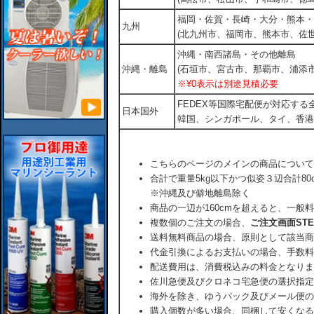
福岡・佐賀・長崎・大分・熊本・
九州
(北九州市、福岡市、熊本市、佐
沖縄・南西諸島・その他離島
沖縄・離島
(石垣市、宮古市、那覇市、浦添市
※¥0表示は別途見積必要
FEDEX等国際宅配便が対応す
日本国外
韓国、シンガポール、タイ、香港
こちらのページのメインの商品について
合計で重量5kg以下かつ似姿３辺合計80
※沖縄及び僻地離島除く
商品の一辺が160cmを超えると、一般
複数個のご注文の場合、
ご注文画面ST
送料無料商品の場合、原則として該当商
代金引換によるお支払いの場合、手数料
配送費用は、消費税込みの料金となりま
佐川急便及びクロネコ宅急便の選択指定
海外を除き、ゆうパック及びメール便の
購入個数が多い場合、同梱して安くなる