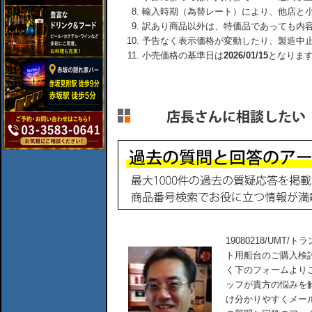
輸入時期（為替レート）により、他店と
訳あり商品以外は、特価品であっても内
予告なく表示価格が変動したり、製造中
小売価格の基準日は
2026/01/15
となりま
19080218/UM
ト用船台のご購入検
く下のフォームより
ッフが貴方の悩みを
け分かりやすくメー