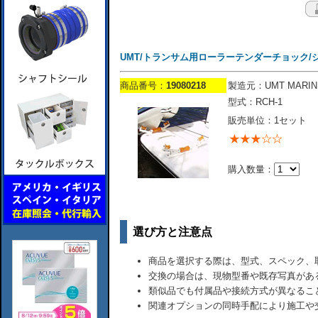
UMT/トランサム用ローラーテンダーチョック/
商品番号：
19080218
製造元：UMT MARIN
型式：RCH-1
販売単位：1セット
購入数量：
選び方と注意点
商品を選択する際は、型式、スペック、
交換の場合は、現物型番や既存写真があ
類似品でも付属品や接続方式が異なるこ
関連オプションの同時手配により施工や