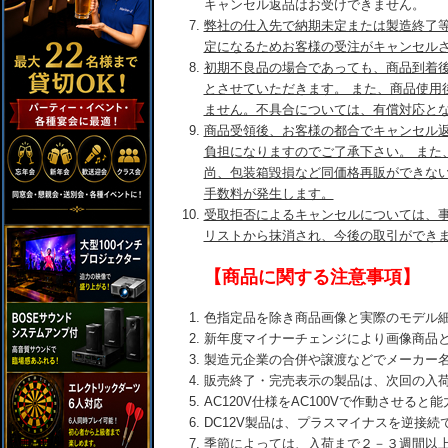
キャンセル返品はお受けできません。
弊社の仕入先で納期未定または製造終了
定になるためお客様の受注がキャンセル
初期不良品の場合であっても、商品到着後
とさせていただきます。 また、商品使用
ません。不具合については、有償対応と
商品受領後、お客様の都合でキャンセル
負担になりますのでご了承下さい。 また
尚、包装箱毀損など同価格再販ができな
手数料が発生します。
受取拒否によるキャンセルについては、
リストから抹消され、今後の取引ができ
【商品に関する注意事項】
色指定品を除き商品画像と実際のモデル
新年度マイナーチェンジにより画像商品
製造元企業の合併や譲渡などでメーカー
販売終了・完売表示の製品は、次回の入
AC120V仕様をAC100Vで作動させる
DC12V製品は、プラスマイナスを逆接
季節によっては、入荷まで２－３週間以