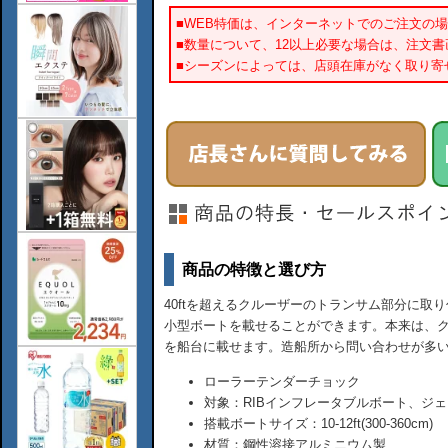
■WEB特価は、インターネットでのご注文の
■数量について、12以上必要な場合は、注文
■シーズンによっては、店頭在庫がなく取り寄
商品の特徴と選び方
40ftを超えるクルーザーのトランサム部分に取
小型ボートを載せることができます。本来は、
を船台に載せます。造船所から問い合わせが多
ローラーテンダーチョック
対象：RIBインフレータブルボート、ジェ
搭載ボートサイズ：10-12ft(300-360cm)
材質：鋼性溶接アルミニウム製