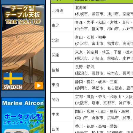
北海道
北海道
(札幌市、函館市、旭川市、室蘭市
青森・岩手・秋田・宮城・山形・
東北
(仙台市、盛岡市、郡山市、八戸市
富山・石川・福井
北陸
(金沢市、富山市、福井市、高岡市
東京・神奈川・埼玉・千葉・栃木
関東
(横浜市、川崎市、前橋市、水戸市
長野・新潟
信越
(新潟市、長野市、松本市、長岡市
静岡・愛知・岐阜・三重
東海
(静岡市、浜松市、名古屋市、豊田
京都・滋賀・奈良・和歌山・大阪
関西
(大阪市、堺市、京都市、神戸市
岡山・広島・山口・鳥取・島根
中国
(岡山市、倉敷市、広島市、呉市
香川・徳島・高知・愛媛
四国
(高松市、松山市、宇和島市、徳島