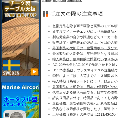
marine and swim enthusiast.
色指定品を除き商品画像と実際のモデル細
新年度マイナーチェンジにより画像商品と
製造元企業の合併や譲渡などでメーカー名
販売終了・完売表示の製品は、次回の入荷
外国製品の大部分は、設置用ボルト及びナ
外国製品の大部分は、英語表記となり日本
輸入商品は、使用目的に問題ない限り多少
AC120V仕様をAC100Vで作動させると
DC12V製品は、プラスマイナスを逆接続
季節によっては、入荷まで２－３週間以上
輸入時期（為替レート）により、他店と小
外国製品の大部分は、日本に代理店がない
代理店がある輸入商品でも、日本での修理
訳あり商品以外は、特価品であっても内容
最低価格、最安値価格の表示がある製品は
予告なく表示価格が変動したり、製造中止
上記価格（税別）の基準日は
2023/05/15
と