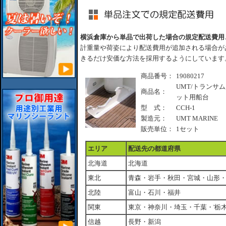
横浜倉庫から単品で出荷した場合の規定配送費用
計重量や荷姿により配送費用が追加される場合が
きるだけ安価な方法を採用するようにしています
商品番号：
19080217
UMT/トランサ
商品名：
ット用船台
型 式：
CCH-1
製造元：
UMT MARINE
販売単位：
1セット
エリア
配送先の都道府県
北海道
北海道
東北
青森・岩手・秋田・宮城・山形
北陸
富山・石川・福井
関東
東京・神奈川・埼玉・千葉・'栃
信越
長野・新潟