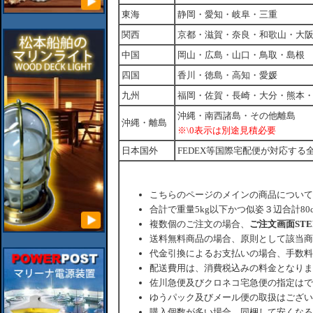
東海
静岡・愛知・岐阜・三重
関西
京都・滋賀・奈良・和歌山・大
中国
岡山・広島・山口・鳥取・島根
四国
香川・徳島・高知・愛媛
九州
福岡・佐賀・長崎・大分・熊本
沖縄・南西諸島・その他離島
沖縄・離島
※\0表示は別途見積必要
日本国外
FEDEX等国際宅配便が対応する
こちらのページのメインの商品について
合計で重量5kg以下かつ似姿３辺合計80
複数個のご注文の場合、
ご注文画面ST
送料無料商品の場合、原則として該当商
代金引換によるお支払いの場合、手数料
配送費用は、消費税込みの料金となりま
佐川急便及びクロネコ宅急便の指定はで
ゆうパック及びメール便の取扱はござい
購入個数が多い場合、同梱して安くなる