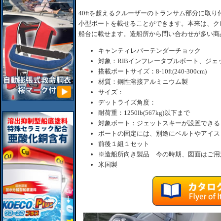
40ftを超えるクルーザーのトランサム部分に取
小型ボートを載せることができます。本来は、ク
船台に載せます。造船所から問い合わせが多い商
キャンティレバーテンダーチョック
対象：RIBインフレータブルボート、ジェ
搭載ボートサイズ：8-10ft(240-300cm)
材質：鋼性溶接アルミニウム製
サイズ：
デットライズ角度：
耐荷重：1250lb(567kg)以下まで
対象ボート：ジェットスキーが設置できる
ボートの固定には、別途にベルトやアイス
前後１組１セット
※造船所向き製品 今の時期、図面はご用
米国製