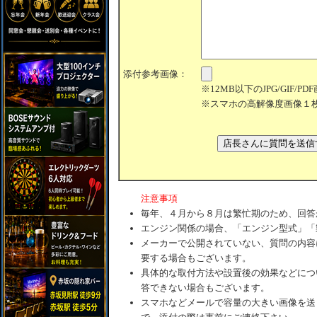
添付参考画像：
※12MB以下のJPG/GIF/
※スマホの高解像度画像１
注意事項
毎年、４月から８月は繁忙期のため、回答
エンジン関係の場合、「エンジン型式」「
メーカーで公開されていない、質問の内容
要する場合もございます。
具体的な取付方法や設置後の効果などにつ
答できない場合もございます。
スマホなどメールで容量の大きい画像を送