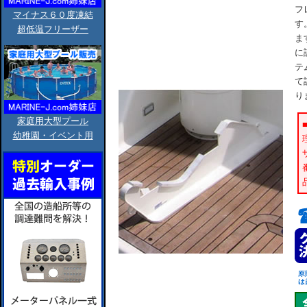
フ
マイナス６０度凍結
す
超低温フリーザー
ま
に
テ
て
り
家庭用大型プール
幼稚園・イベント用