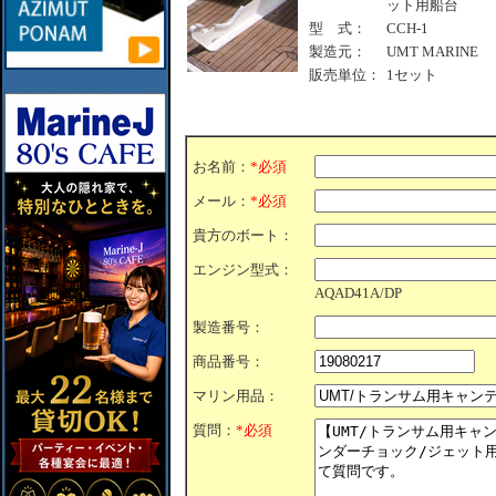
ット用船台
型 式：
CCH-1
製造元：
UMT MARINE
販売単位：
1セット
お名前：
*必須
メール：
*必須
貴方のボート：
エンジン型式：
AQAD41A/DP
製造番号：
商品番号：
マリン用品：
質問：
*必須