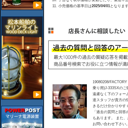
小売価格の基準日は
2025/04/01
となりま
19080208/FACT
乗り用)J-333S
遠慮なく下のフォー
達スタッフが貴方の
きるだけ分かりやす
「過去の質問と回答
もあります。 また
お問い合わせ下さい