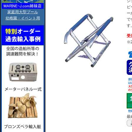
ジ
ビ
家庭用大型プール
ー
幼稚園・イベント用
で
す
受
※
最終