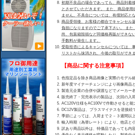
初期不良品の場合であっても、商品到着後
とさせていただきます。 また、商品使用
ません。不具合については、有償対応と
商品受領後、お客様の都合でキャンセル
負担になりますのでご了承下さい。 また
尚、包装箱毀損など同価格再販ができな
手数料が発生します。
受取拒否によるキャンセルについては、
リストから抹消され、今後の取引ができ
【商品に関する注意事項】
色指定品を除き商品画像と実際のモデル
新年度マイナーチェンジにより画像商品
製造元企業の合併や譲渡などでメーカー
販売終了・完売表示の製品は、次回の入
AC120V仕様をAC100Vで作動させる
DC12V製品は、プラスマイナスを逆接
季節によっては、入荷まで２－３週間以
輸入時期（為替レート）により、他店と
訳あり商品以外は、特価品であっても内
予告なく表示価格が変動したり、製造中