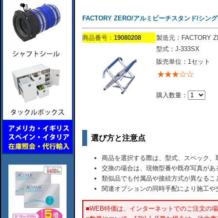
FACTORY ZERO/アルミビーチスタンド/シングル
商品番号：
19080208
製造元：FACTORY Z
型式：J-333SX
販売単位：1セット
購入数量：
選び方と注意点
商品を選択する際は、型式、スペック、
交換の場合は、現物型番や既存写真があ
類似品でも付属品や接続方式が異なるこ
関連オプションの同時手配により施工や
■WEB特価は、インターネットでのご注文の