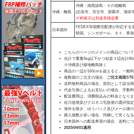
沖縄・南西諸島・その他離島
沖縄・離島
(石垣市、宮古市、那覇市、浦添市
※¥0表示は別途見積必要
FEDEX等国際宅配便が対応す
日本国外
韓国、シンガポール、タイ、香港
こちらのページのメインの商品について
合計で重量5kg以下かつ似姿３辺合計80
※沖縄及び僻地離島除く
商品の一辺が160cmを超えると、一般
複数個のご注文の場合、
ご注文画面ST
送料無料商品の場合、原則として該当商
代金引換によるお支払いの場合、手数料
配送費用は、消費税込みの料金となりま
佐川急便及びクロネコ宅急便の選択指定
海外を除き、ゆうパック及びメール便の
購入個数が多い場合、同梱して安くなる
日本国外への配送希望の場合、送料につ
2025/04/01適用