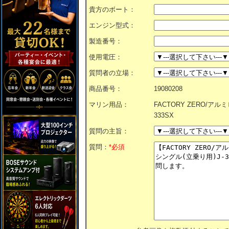
貴方のボート：
エンジン型式：
製造番号：
使用電圧：
質問者の立場：
商品番号：
19080208
マリン用品：
FACTORY ZERO/ア
333SX
質問の主旨：
質問：
*必須