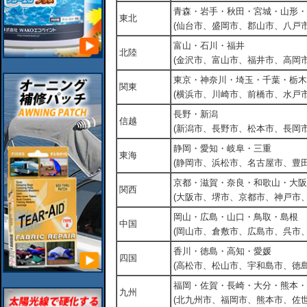
青森・岩手・秋田・宮城・山形・
東北
(仙台市、盛岡市、郡山市、八戸市
富山・石川・福井
北陸
(金沢市、富山市、福井市、高岡市
東京・神奈川・埼玉・千葉・栃木
関東
(横浜市、川崎市、前橋市、水戸市
長野・新潟
信越
(新潟市、長野市、松本市、長岡市
静岡・愛知・岐阜・三重
東海
(静岡市、浜松市、名古屋市、豊田
京都・滋賀・奈良・和歌山・大阪
関西
(大阪市、堺市、京都市、神戸市
岡山・広島・山口・鳥取・島根
中国
(岡山市、倉敷市、広島市、呉市
香川・徳島・高知・愛媛
四国
(高松市、松山市、宇和島市、徳島
福岡・佐賀・長崎・大分・熊本・
九州
(北九州市、福岡市、熊本市、佐