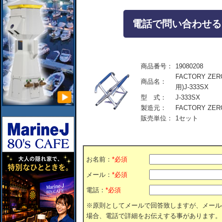
電話で問い合わせる：04
商品番号：
19080208
FACTORY Z
商品名：
用)J-333SX
型 式：
J-333SX
製造元：
FACTORY ZER
販売単位：
1セット
お名前：
*必須
メール：
*必須
電話：
*必須
※原則としてメールで回答致しますが、メール
場合、電話で詳細をお伝えする事があります。