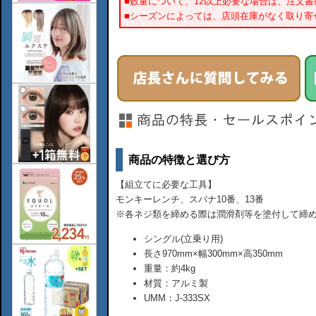
■数量について、12以上必要な場合は、注文
■シーズンによっては、店頭在庫がなく取り寄
商品の特徴と選び方
【組立てに必要な工具】
モンキーレンチ、スパナ10番、13番
※各ネジ類を締める際は潤滑剤等を塗付して締
シングル(立乗り用)
長さ970mm×幅300mm×高350mm
重量：約4kg
材質：アルミ製
UMM：J-333SX