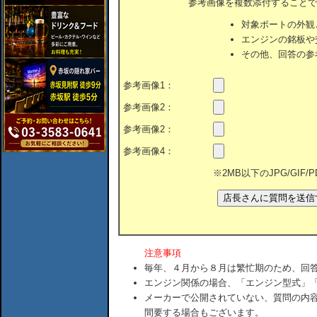
参考画像を複数添付することで
対象ボートの外観
エンジンの銘板や
その他、回答の参
参考画像1：
参考画像2：
参考画像2：
参考画像4：
※2MB以下のJPG/GIF
注意事項
毎年、４月から８月は繁忙期のため、回
エンジン関係の場合、「エンジン型式」
メーカーで公開されていない、質問の内
間要する場合もございます。