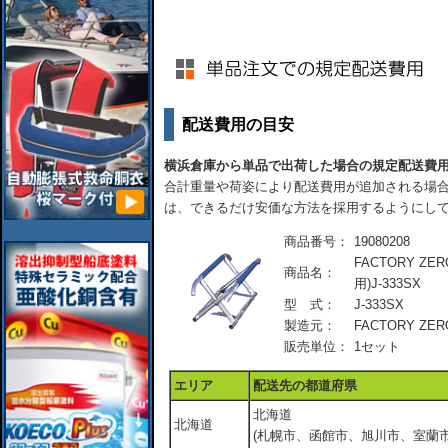
配送費用の目安
横浜倉庫から単品で出荷した場合の規定配送費
合計重量や荷姿により配送費用が追加される場合
は、できるだけ安価な方法を採用するようにし
商品番号：
19080208
FACTORY Z
商品名：
用)J-333SX
型 式：
J-333SX
製造元：
FACTORY ZER
販売単位：
1セット
エリア
配送先の都道府県
北海道
北海道
(札幌市、函館市、旭川市、室蘭市