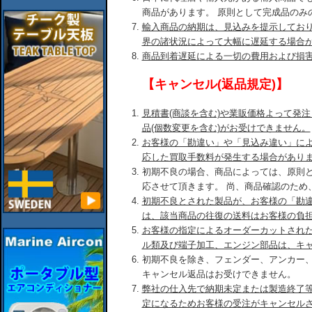
商品があります。 原則として完成品のみ
輸入商品の納期は、見込みを提示してお
界の諸状況によって大幅に遅延する場合
商品到着遅延による一切の費用および損
【キャンセル(返品規定)】
見積書(商談を含む)や業販価格よって発
品(個数変更を含む)がお受けできません。
お客様の「勘違い」や「見込み違い」に
応した買取手数料が発生する場合があり
初期不良の場合、商品によっては、原則
応させて頂きます。 尚、商品確認のため
初期不良とされた製品が、お客様の「勘
は、該当商品の往復の送料はお客様の負
お客様の指定によるオーダーカットされ
ル類及び端子加工、エンジン部品は、キ
初期不良を除き、フェンダー、アンカー
キャンセル返品はお受けできません。
弊社の仕入先で納期未定または製造終了
定になるためお客様の受注がキャンセル