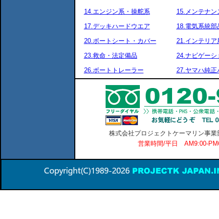
14.エンジン系・操舵系
15.メンテナ
17.デッキハードウエア
18.電気系統部
20.ボートシート・カバー
21.インテリア
23.救命・法定備品
24.ナビゲーシ
26.ボートトレーラー
27.ヤマハ純
株式会社プロジェクトケーマリン事業部 横
営業時間/平日 AM9:00-P