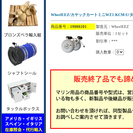
WheelEEZ/カヤックカートミニWZ1-KCM-U/タイ
商品番号：
19080201
製造元：WheelEEZ
販売単位：1セット
割引率：***
購入数量：