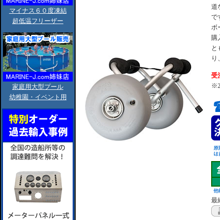
道
マイナス６０度凍結
で
超低温フリーザー
ボ
購
と
り
受
※
家庭用大型プール
幼稚園・イベント用
最終