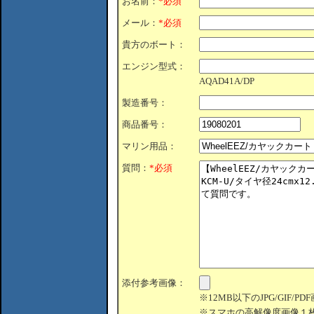
お名前：
*必須
メール：
*必須
貴方のボート：
エンジン型式：
AQAD41A/DP
製造番号：
商品番号：
マリン用品：
質問：
*必須
添付参考画像：
※12MB以下のJPG/GIF/
※スマホの高解像度画像１