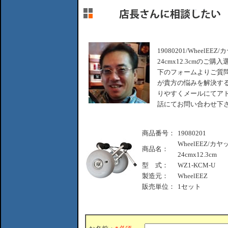
19080201/WheelE
24cmx12.3cmの
下のフォームよりご質問
が貴方の悩みを解決する
りやすくメールにてアド
話にてお問い合わせ下
商品番号：
19080201
WheelEEZ/カ
商品名：
24cmx12.3cm
型 式：
WZ1-KCM-U
製造元：
WheelEEZ
販売単位：
1セット