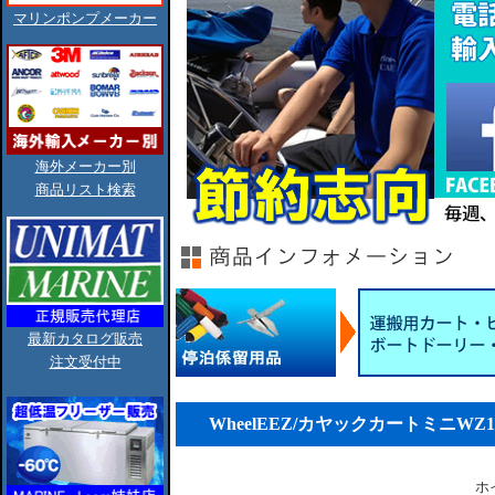
マリンポンプメーカー
海外メーカー別
商品リスト検索
最新カタログ販売
注文受付中
WheelEEZ/カヤックカートミニWZ1-K
ホ