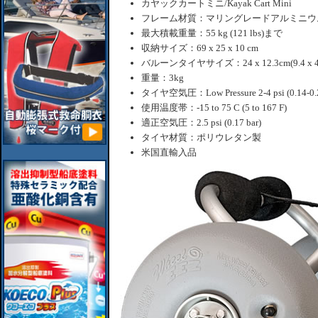
カヤックカートミニ/Kayak Cart Mini
フレーム材質：マリングレードアルミニウ
最大積載重量：55 kg (121 lbs)まで
収納サイズ：69 x 25 x 10 cm
バルーンタイヤサイズ：24 x 12.3cm(9.4 x 4.
重量：3kg
タイヤ空気圧：Low Pressure 2-4 psi (0.14-
使用温度帯：-15 to 75 C (5 to 167 F)
適正空気圧：2.5 psi (0.17 bar)
タイヤ材質：ポリウレタン製
米国直輸入品