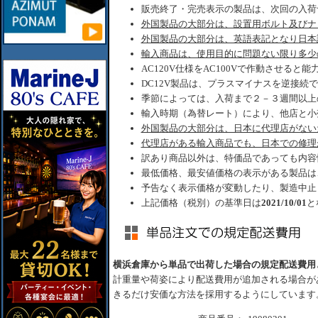
販売終了・完売表示の製品は、次回の入荷
外国製品の大部分は、設置用ボルト及びナ
外国製品の大部分は、英語表記となり日本
輸入商品は、使用目的に問題ない限り多少
AC120V仕様をAC100Vで作動させると
DC12V製品は、プラスマイナスを逆接続
季節によっては、入荷まで２－３週間以上
輸入時期（為替レート）により、他店と小
外国製品の大部分は、日本に代理店がない
代理店がある輸入商品でも、日本での修理
訳あり商品以外は、特価品であっても内容
最低価格、最安値価格の表示がある製品は
予告なく表示価格が変動したり、製造中止
上記価格（税別）の基準日は
2021/10/01
と
横浜倉庫から単品で出荷した場合の規定配送費用
計重量や荷姿により配送費用が追加される場合が
きるだけ安価な方法を採用するようにしています