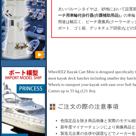
太いバルーンタイヤは、砂地において設置
ーチ用車輪付歩行器(介護補助用品)」
の車輪
用途は幅広く、ビーチ運搬具(クーラーボッ
ボート、ゴミ箱、デッキチェア回収)などの
WheelEEZ Kayak Cart Mini is designed specifically for
most kayak deck hatches including smaller day hatc
Wheels to transport your kayak with ease over Soft S
Carries up to 55 kg (121 lbs).
色指定品を除き商品画像と実際のモデル細
新年度マイナーチェンジにより画像商品と
製造元企業の合併や譲渡などでメーカー名