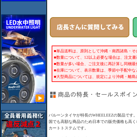
■単品送料は、原則として沖縄・南西諸島・そ
■数量について、12以上必要な場合は、注文
■数量が多い場合、ご注文後に再計算し同梱最
■在庫について、表示数量は、季節や手配中な
■大型商品については、規定により沖縄・離島
バルーンタイヤが特長のWHEELEEZの製品で
国でも高額な商品のため日本での販売価格も高く
カートトステムです。