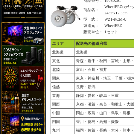
商品番号：
19080201
WheelEEZ/カ
商品名：
24cmx12.3cm
型 式：
WZ1-KCM-U
製造元：
WheelEEZ
販売単位：
1セット
エリア
配送先の都道府県
北海道
北海道
東北
青森・岩手・秋田・宮城・山形
北陸
富山・石川・福井
関東
東京・神奈川・埼玉・千葉・'栃
信越
長野・新潟
東海
静岡・愛知・岐阜・三重
関西
京都・滋賀・奈良・和歌山・大
中国
岡山・広島・山口・鳥取・島根
四国
香川・徳島・高知・愛媛
九州
福岡・佐賀・長崎・大分・熊本