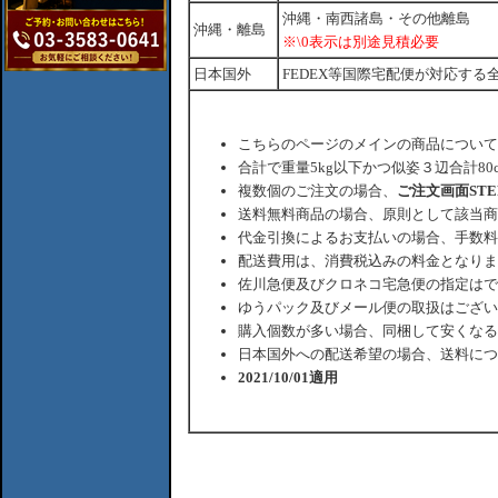
沖縄・南西諸島・その他離島
沖縄・離島
※\0表示は別途見積必要
日本国外
FEDEX等国際宅配便が対応する
こちらのページのメインの商品について
合計で重量5kg以下かつ似姿３辺合計80
複数個のご注文の場合、
ご注文画面ST
送料無料商品の場合、原則として該当商
代金引換によるお支払いの場合、手数料
配送費用は、消費税込みの料金となりま
佐川急便及びクロネコ宅急便の指定はで
ゆうパック及びメール便の取扱はござい
購入個数が多い場合、同梱して安くなる
日本国外への配送希望の場合、送料につ
2021/10/01適用