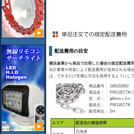
配送費用の目安
横浜倉庫から単品で出荷した場合の規定配送費
合計重量や荷姿により配送費用が追加される場合
は、できるだけ安価な方法を採用するようにし
商品番号：
190102802
商品名：
PROJECT
型 式：
φ8mmｘ2ｍ
製造元：
PROJECTK
販売単位：
2m
エリア
配送先の都道府県
北海道