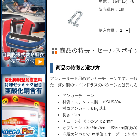
型式：（64×16）×8
販売単位：1個
購入数量：
商品の特徴と選び方
アンカーリード用のアンカーチェーンです。一
た、海外製のウインドラスのパターンとは異な
アンカーチェーン
材質：ステンレス製 ※SUS304
対象アンカ－：５kg以上
長さ：2m
チェーン外形：8x54ｘ27mm
オプション：3m/4m/5m ※25mm前後
※最大24mまで1m単位でオーダーできま