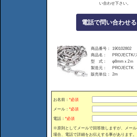
い合わせ下さい。
電話で問い合わせる：04
商品番号：
190102802
商品名：
PROJECT
型 式：
φ8mmｘ2ｍ
製造元：
PROJECTK
販売単位：
2m
お名前：
*必須
メール：
*必須
電話：
*必須
※原則としてメールで回答致しますが、メール
場合、電話で詳細をお伝えする事があります。