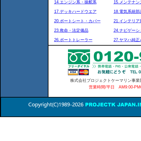
14.エンジン系・操舵系
15.メンテナ
17.デッキハードウエア
18.電気系統部
20.ボートシート・カバー
21.インテリア
23.救命・法定備品
24.ナビゲーシ
26.ボートトレーラー
27.ヤマハ純
株式会社プロジェクトケーマリン事業部 横
営業時間/平日 AM9:00-P