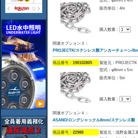
型式：φ8mmｘ4ｍ
販売単位：4m
購入数量：
関連オプション３：
PROJECTK/ステンレス製アンカーチェーン/8
商品番号：
190102805
製造元：PROJECTK
型式：φ8mmｘ5ｍ
販売単位：5m
購入数量：
関連オプション４：
ASANO/ロングシャックル8mm/ステンレス製
商品番号：
22988
製造元：浅野金属工