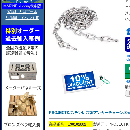
ア
ェ
家庭用大型プール
け
幼稚園・イベント用
い
最終
PROJECTK/ステンレス製アンカーチェーン/8m
商品番号：
190102802
製造元：PROJECTK