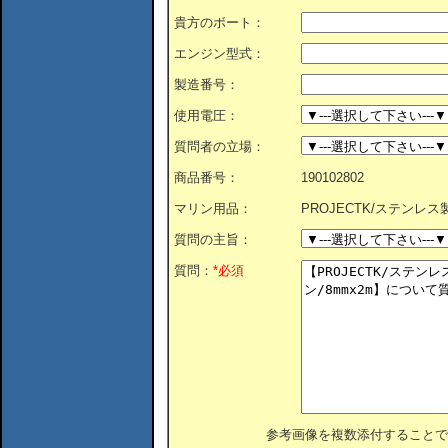
貴方のボート：
エンジン型式：
製造番号：
使用電圧：
質問者の立場：
商品番号：
190102802
マリン用品：
PROJECTK/ステンレス
質問の主旨：
質問：
*必須
参考画像を複数添付することで