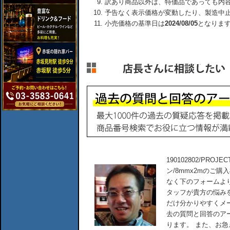
訳あり商品以外は、特価品であっても内
予告なく表示価格が変動したり、製造中
小売価格の基準日は
2024/08/05
となりま
190102802/PR
ン/8mmx2mのご
なく下のフォームよ
タッフが貴方の悩み
だけ分かりやすくメ
去の質問と回答のア
ります。 また、お