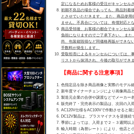
定になるためお客様の受注がキャンセル
初期不良品の場合であっても、商品到着後
とさせていただきます。 また、商品使用
ません。不具合については、有償対応と
商品受領後、お客様の都合でキャンセル
負担になりますのでご了承下さい。 また
尚、包装箱毀損など同価格再販ができな
手数料が発生します。
受取拒否によるキャンセルについては、
リストから抹消され、今後の取引ができ
【商品に関する注意事項】
色指定品を除き商品画像と実際のモデル
新年度マイナーチェンジにより画像商品
製造元企業の合併や譲渡などでメーカー
販売終了・完売表示の製品は、次回の入
AC120V仕様をAC100Vで作動させる
DC12V製品は、プラスマイナスを逆接
季節によっては、入荷まで２－３週間以
輸入時期（為替レート）により、他店と