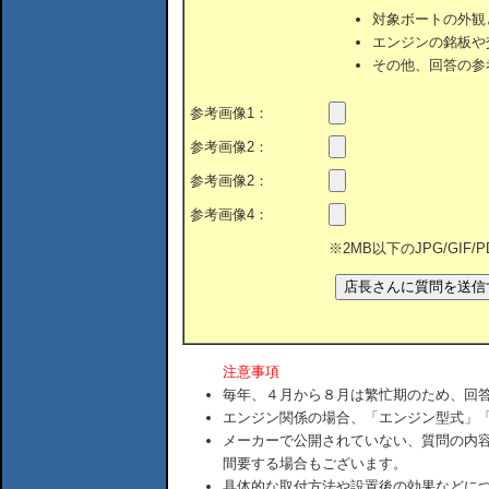
対象ボートの外観
エンジンの銘板や
その他、回答の参
参考画像1：
参考画像2：
参考画像2：
参考画像4：
※2MB以下のJPG/GIF
注意事項
毎年、４月から８月は繁忙期のため、回
エンジン関係の場合、「エンジン型式」
メーカーで公開されていない、質問の内
間要する場合もございます。
具体的な取付方法や設置後の効果などに