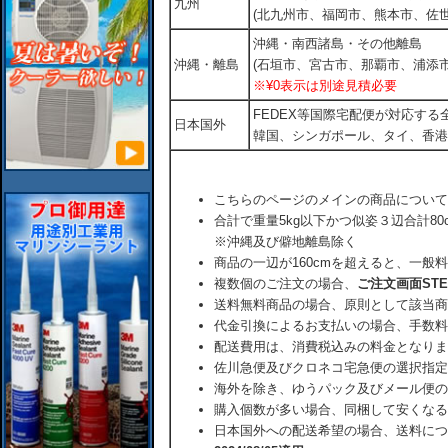
九州
(北九州市、福岡市、熊本市、佐
沖縄・南西諸島・その他離島
沖縄・離島
(石垣市、宮古市、那覇市、浦添市
※¥0表示は別途見積必要
FEDEX等国際宅配便が対応す
日本国外
韓国、シンガポール、タイ、香港
こちらのページのメインの商品について
合計で重量5kg以下かつ似姿３辺合計80
※沖縄及び僻地離島除く
商品の一辺が160cmを超えると、一般
複数個のご注文の場合、
ご注文画面ST
送料無料商品の場合、原則として該当商
代金引換によるお支払いの場合、手数料
配送費用は、消費税込みの料金となりま
佐川急便及びクロネコ宅急便の選択指定
海外を除き、ゆうパック及びメール便の
購入個数が多い場合、同梱して安くなる
日本国外への配送希望の場合、送料につ