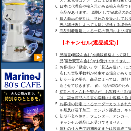
ズ、変色等はクレームによる交換対象と
日本に代理店や輸入元がある輸入商品で
商品があります。 原則として完成品のみ
輸入商品の納期は、見込みを提示してお
界の諸状況によって大幅に遅延する場合
商品到着遅延による一切の費用および損
【キャンセル(返品規定)】
見積書(商談を含む)や業販価格よって発
品(個数変更を含む)がお受けできません。
お客様の「勘違い」や「見込み違い」に
応した買取手数料が発生する場合があり
初期不良の場合、商品によっては、原則
応させて頂きます。 尚、商品確認のため
初期不良とされた製品が、お客様の「勘
は、該当商品の往復の送料はお客様の負
お客様の指定によるオーダーカットされ
ル類及び端子加工、エンジン部品は、キ
初期不良を除き、フェンダー、アンカー
キャンセル返品はお受けできません。
弊社の仕入先で納期未定または製造終了