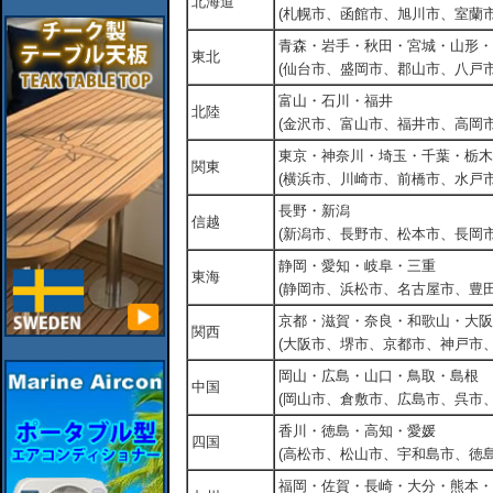
北海道
(札幌市、函館市、旭川市、室蘭市
青森・岩手・秋田・宮城・山形・
東北
(仙台市、盛岡市、郡山市、八戸市
富山・石川・福井
北陸
(金沢市、富山市、福井市、高岡市
東京・神奈川・埼玉・千葉・栃木
関東
(横浜市、川崎市、前橋市、水戸市
長野・新潟
信越
(新潟市、長野市、松本市、長岡市
静岡・愛知・岐阜・三重
東海
(静岡市、浜松市、名古屋市、豊田
京都・滋賀・奈良・和歌山・大阪
関西
(大阪市、堺市、京都市、神戸市
岡山・広島・山口・鳥取・島根
中国
(岡山市、倉敷市、広島市、呉市
香川・徳島・高知・愛媛
四国
(高松市、松山市、宇和島市、徳島
福岡・佐賀・長崎・大分・熊本・