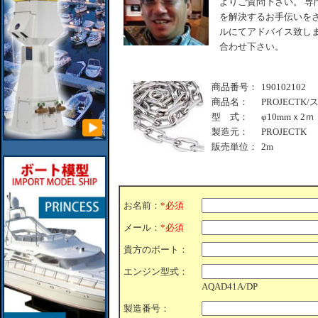
よりご質問下さい。 専
を解決するお手伝いをさ
ルにてアドバイス致しま
合わせ下さい。
商品番号：
190102102
商品名：
PROJECT
型 式：
φ10mmｘ2ｍ
製造元：
PROJECTK
販売単位：
2m
お名前：
*必須
メール：
*必須
貴方のボート：
エンジン型式：
AQAD41A/DP
製造番号：