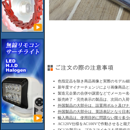
色指定品を除き商品画像と実際のモデル細
新年度マイナーチェンジにより画像商品と
製造元企業の合併や譲渡などでメーカー名
販売終了・完売表示の製品は、次回の入荷
外国製品の大部分は、設置用ボルト及びナ
外国製品の大部分は、英語表記となり日本
輸入商品は、使用目的に問題ない限り多少
AC120V仕様をAC100Vで作動させると
DC12V製品は、プラスマイナスを逆接続