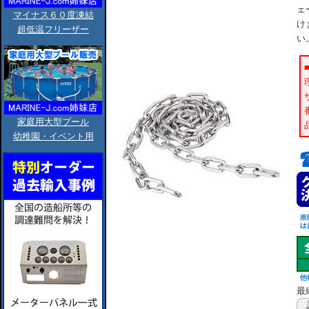
ェ
マイナス６０度凍結
け
超低温フリーザー
い
家庭用大型プール
幼稚園・イベント用
最終