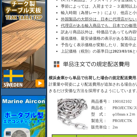
季節によっては、入荷まで２－３週間以上
輸入時期（為替レート）により、他店と小
外国製品の大部分は、日本に代理店がない
代理店がある輸入商品でも、日本での修理
訳あり商品以外は、特価品であっても内容
最低価格、最安値価格の表示がある製品は
予告なく表示価格が変動したり、製造中止
上記価格（税別）の基準日は
2023/03/16
と
横浜倉庫から単品で出荷した場合の規定配送費用
計重量や荷姿により配送費用が追加される場合が
きるだけ安価な方法を採用するようにしています
商品番号：
190102102
商品名：
PROJECT
型 式：
φ10mmｘ2ｍ
製造元：
PROJECTK
販売単位：
2m