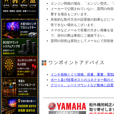
エンジン関係の場合、「エンジン型式」「
メーカーで公開されていない、質問の内容
要する場合もございます。
具体的な取付方法や設置後の効果などにつ
答できない場合もございます。
スマホなどメールで容量の大きい画像を送
で、添付の際は事前にご連絡下さい。
質問の回答は原則としてメールにて回答致
インチ規格とミリ規格、容量、重量、電気
ボート及び陸電ポストのコネクター類のイ
クリート、シートマウントなど船体に設置