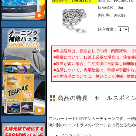
商品番号：
190102106
製造元：PROJECTK
販売単位：6m
割引率：0%OFF
購入数量：
■単品送料は、原則として沖縄・南西諸島・そ
■数量について、12以上必要な場合は、注文
■数量が多い場合、ご注文後に再計算し同梱最
■在庫について、表示数量は、季節や手配中な
■大型商品については、規定により沖縄・離島
アンカーリード用のアンカーチェーンです。一般
海外製のウインドラスのパターンとは異なるため
アンカーチェーン