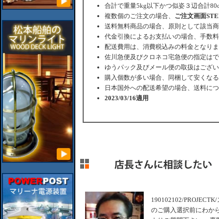
合計で重量5kg以下かつ似姿３辺合計80
複数個のご注文の場合、
ご注文画面ST
送料無料商品の場合、原則として該当商
代金引換によるお支払いの場合、手数料
配送費用は、消費税込みの料金となりま
佐川急便及びクロネコ宅急便の指定はで
ゆうパック及びメール便の取扱はござい
購入個数が多い場合、同梱して安くなる
日本国外への配送希望の場合、送料につ
2023/03/16適用
190102102/PROJE
のご購入選択前にわか