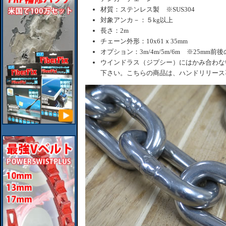
材質：ステンレス製 ※SUS304
対象アンカ－：５kg以上
長さ：2m
チェーン外形：10x61ｘ35mm
オプション：3m/4m/5m/6m ※25mm
ウインドラス（ジプシー）にはかみ合わな
下さい。こちらの商品は、ハンドリリース