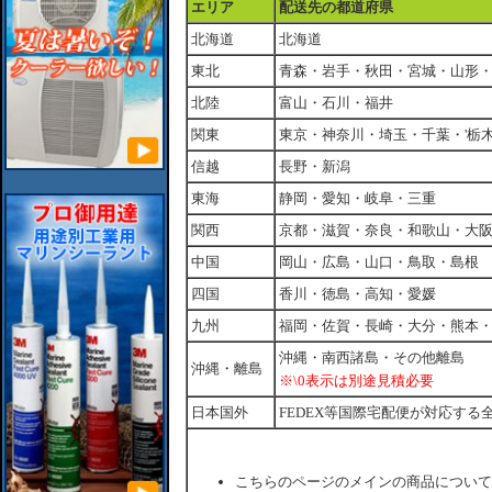
エリア
配送先の都道府県
北海道
北海道
東北
青森・岩手・秋田・宮城・山形
北陸
富山・石川・福井
関東
東京・神奈川・埼玉・千葉・'栃
信越
長野・新潟
東海
静岡・愛知・岐阜・三重
関西
京都・滋賀・奈良・和歌山・大
中国
岡山・広島・山口・鳥取・島根
四国
香川・徳島・高知・愛媛
九州
福岡・佐賀・長崎・大分・熊本
沖縄・南西諸島・その他離島
沖縄・離島
※\0表示は別途見積必要
日本国外
FEDEX等国際宅配便が対応する
こちらのページのメインの商品について