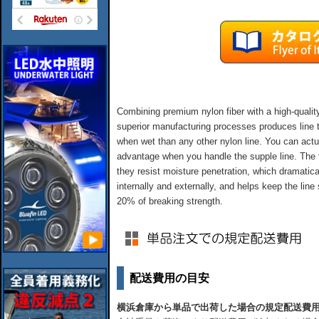
Combining premium nylon fiber with a high-quali
superior manufacturing processes produces line t
when wet than any other nylon line. You can actual
advantage when you handle the supple line. The fi
they resist moisture penetration, which dramatica
internally and externally, and helps keep the line 
20% of breaking strength.
配送費用の目安
横浜倉庫から単品で出荷した場合の規定配送費