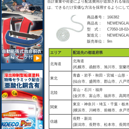
合計重量や荷姿により配送費用が追加される場合
は、できるだけ安価な方法を採用するようにし
商品番号：
166382
商品名：
NEWENGLAN
型 式：
C7050-18-02
製造元：
NEWENGLA
販売単位：
9m
エリア
配送先の都道府県
北海道
北海道
(札幌市、函館市、旭川市、室蘭市
青森・岩手・秋田・宮城・山形・
東北
(仙台市、盛岡市、郡山市、八戸市
富山・石川・福井
北陸
(金沢市、富山市、福井市、高岡市
東京・神奈川・埼玉・千葉・栃木
関東
(横浜市、川崎市、前橋市、水戸市
長野・新潟
信越
(新潟市、長野市、松本市、長岡市