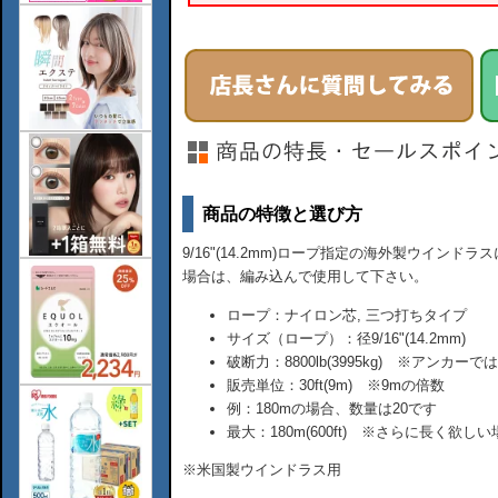
商品の特徴と選び方
9/16"(14.2mm)ロープ指定の海外製ウイン
場合は、編み込んで使用して下さい。
ロープ：ナイロン芯, 三つ打ちタイプ
サイズ（ロープ）：径9/16"(14.2mm)
破断力：8800lb(3995kg) ※アンカー
販売単位：30ft(9m) ※9mの倍数
例：180mの場合、数量は20です
最大：180m(600ft) ※さらに長く欲
※米国製ウインドラス用