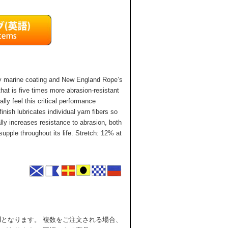
ty marine coating and New England Rope’s
hat is five times more abrasion-resistant
ly feel this critical performance
nish lubricates individual yarn fibers so
lly increases resistance to abrasion, both
supple throughout its life. Stretch: 12% at
用
となります。 複数をご注文される場合、