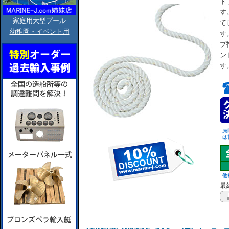
ド
す
家庭用大型プール
て
幼稚園・イベント用
す
プ
ン
す
最終