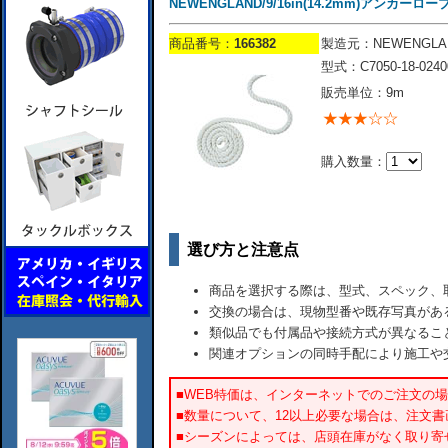
NEWENGLAND/9/16in(14.2mm)アンカーロープ
商品番号：
166382
製造元：NEWENGLA
型式：C7050-18-0240
販売単位：9m
購入数量：
選び方と注意点
商品を選択する際は、型式、スペック、
交換の場合は、現物型番や既存写真があ
類似品でも付属品や接続方式が異なるこ
関連オプションの同時手配により施工や
■WEB特価は、インターネットでのご注文の
■数量について、12以上必要な場合は、注文
■シーズンによっては、店頭在庫がなく取り寄