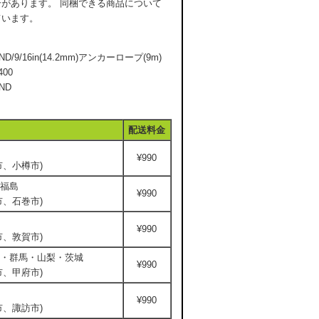
があります。 同梱できる商品について
ています。
D/9/16in(14.2mm)アンカーロープ(9m)
400
ND
配送料金
¥990
、小樽市)
福島
¥990
、石巻市)
¥990
、敦賀市)
・群馬・山梨・茨城
¥990
、甲府市)
¥990
、諏訪市)