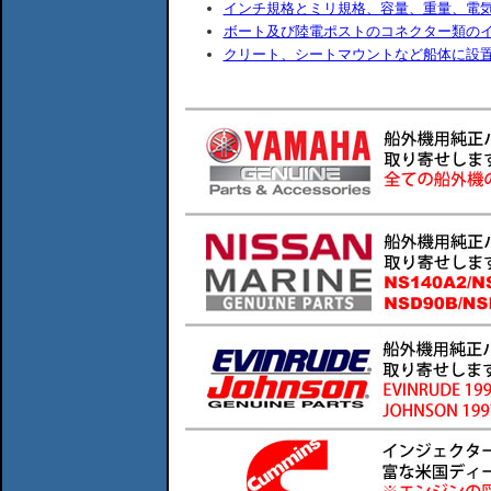
インチ規格とミリ規格、容量、重量、電
ボート及び陸電ポストのコネクター類の
クリート、シートマウントなど船体に設