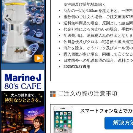
※沖縄及び僻地離島除く
商品の一辺が160cmを超えると、一般
複数個のご注文の場合、
ご注文画面ST
送料無料商品の場合、原則として該当商
代金引換によるお支払いの場合、手数料
配送費用は、消費税込みの料金となりま
佐川急便及びクロネコ宅急便の選択指定
海外を除き、ゆうパック及びメール便の
購入個数が多い場合、同梱して安くなる
日本国外への配送希望の場合、送料につ
2025/11/27適用