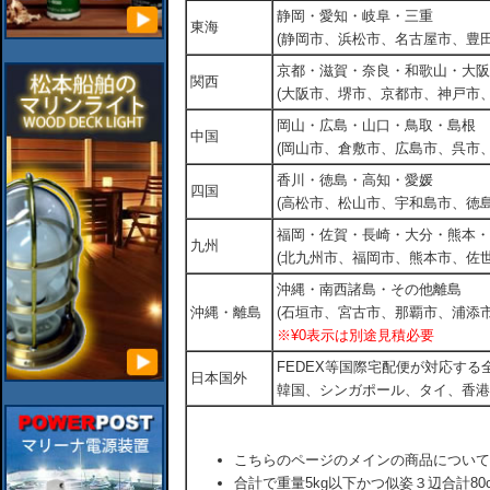
静岡・愛知・岐阜・三重
東海
(静岡市、浜松市、名古屋市、豊田
京都・滋賀・奈良・和歌山・大阪
関西
(大阪市、堺市、京都市、神戸市
岡山・広島・山口・鳥取・島根
中国
(岡山市、倉敷市、広島市、呉市
香川・徳島・高知・愛媛
四国
(高松市、松山市、宇和島市、徳島
福岡・佐賀・長崎・大分・熊本・
九州
(北九州市、福岡市、熊本市、佐
沖縄・南西諸島・その他離島
沖縄・離島
(石垣市、宮古市、那覇市、浦添市
※¥0表示は別途見積必要
FEDEX等国際宅配便が対応す
日本国外
韓国、シンガポール、タイ、香港
こちらのページのメインの商品について
合計で重量5kg以下かつ似姿３辺合計80