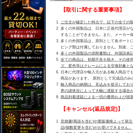
【取引に関する重要事項】
ご注文が確定した時点で、以下の全ての
多くの外国製品は、日本に正規代理店が
することができません。また、メーカー
多くの外国製品は、原則として各ボート
ピング類は付属しておりません。別途、
多くの外国製品の添附書類は、外国語表
全ての商品は、初期不良を除き、その使
ズ、変色等はクレームによる交換対象と
日本に代理店や輸入元がある輸入商品で
商品があります。 原則として完成品のみ
輸入商品の納期は、見込みを提示してお
界の諸状況によって大幅に遅延する場合
商品到着遅延による一切の費用および損
【キャンセル(返品規定)】
見積書(商談を含む)や業販価格よって発
品(個数変更を含む)がお受けできません。