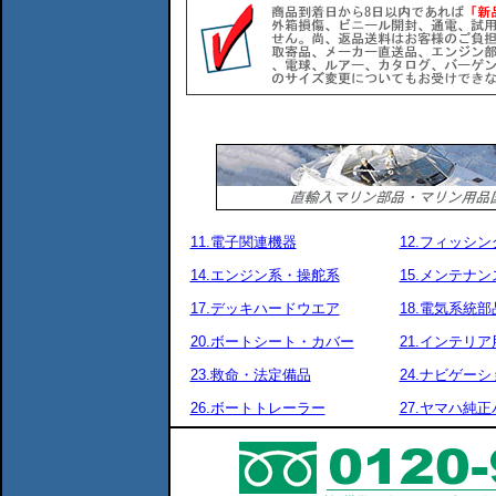
11.電子関連機器
12.フィッシ
14.エンジン系・操舵系
15.メンテナ
17.デッキハードウエア
18.電気系統部
20.ボートシート・カバー
21.インテリア
23.救命・法定備品
24.ナビゲーシ
26.ボートトレーラー
27.ヤマハ純