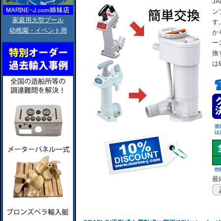
J
ン
家庭用大型プール
す
幼稚園・イベント用
か
ー
換
は
最終