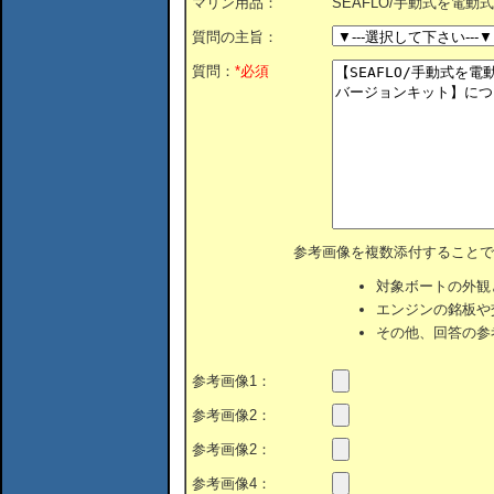
マリン用品：
SEAFLO/手動式を電動
質問の主旨：
質問：
*必須
参考画像を複数添付することで
対象ボートの外観
エンジンの銘板や
その他、回答の参
参考画像1：
参考画像2：
参考画像2：
参考画像4：