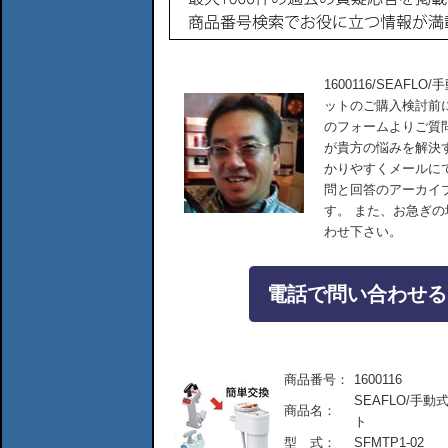
1600116/SEAF
ットのご購入検討前
のフォームよりご質
が貴方の悩みを解決
かりやすくメールに
問と回答のアーカイ
す。 また、お急ぎ
わせ下さい。
電話で問い合わせる：04
商品番号：
1600116
SEAFLO/手
商品名：
ト
型 式：
SFMTP1-02