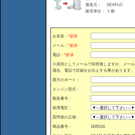
製造元：
SEAFLO
販売単位：
１個
お名前：
*必須
メール：
*必須
電話：
*必須
※原則としてメールで回答致しますが、メール
場合、電話で詳細をお伝えする事があります。
貴方のボート：
エンジン型式：
製造番号：
使用電圧：
質問者の立場：
商品番号：
1600116