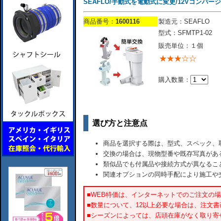
SEAFLO/手動式を電動式に変更/12Vコンバー
商品番号：
1600116
製造元：SEAFLO
型式：SFMTP1-02
販売単位：１個
購入数量：
選び方と注意点
商品を選択する際は、型式、スペック、
交換の場合は、現物型番や既存写真があ
類似品でも付属品や接続方式が異なるこ
関連オプションの同時手配により施工や
■WEB特価は、インターネットでのご注文の
■数量について、12以上必要な場合は、注文
■シーズンによっては、店頭在庫がなく取り寄