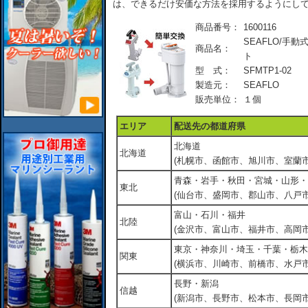
は、できるだけ安価な方法を採用するようにし
商品番号：
1600116
SEAFLO/手
商品名：
ト
型 式：
SFMTP1-02
製造元：
SEAFLO
販売単位：
１個
エリア
配送先の都道府県
北海道
北海道
(札幌市、函館市、旭川市、室蘭市
青森・岩手・秋田・宮城・山形・
東北
(仙台市、盛岡市、郡山市、八戸市
富山・石川・福井
北陸
(金沢市、富山市、福井市、高岡市
東京・神奈川・埼玉・千葉・栃木
関東
(横浜市、川崎市、前橋市、水戸市
長野・新潟
信越
(新潟市、長野市、松本市、長岡市