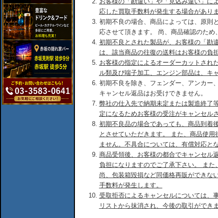
お客様の「勘違い」や「見込み違い」に
応した買取手数料が発生する場合があり
初期不良の場合、商品によっては、原則
応させて頂きます。 尚、商品確認のため
初期不良とされた製品が、お客様の「勘
は、該当商品の往復の送料はお客様の負
お客様の指定によるオーダーカットされ
ル類及び端子加工、エンジン部品は、キ
初期不良を除き、フェンダー、アンカー
キャンセル返品はお受けできません。
弊社の仕入先で納期未定または製造終了
定になるためお客様の受注がキャンセル
初期不良品の場合であっても、商品到着後
とさせていただきます。 また、商品使用
ません。不具合については、有償対応と
商品受領後、お客様の都合でキャンセル
負担になりますのでご了承下さい。 また
尚、包装箱毀損など同価格再販ができな
手数料が発生します。
受取拒否によるキャンセルについては、
リストから抹消され、今後の取引ができ