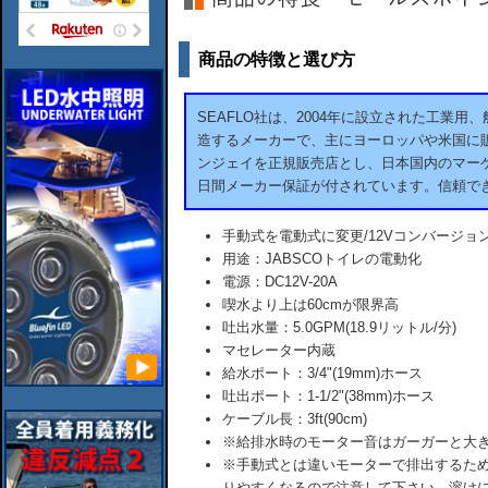
商品の特徴と選び方
SEAFLO社は、2004年に設立された工業
造するメーカーで、主にヨーロッパや米国に販
ンジェイを正規販売店とし、日本国内のマーケ
日間メーカー保証が付されています。信頼で
手動式を電動式に変更/12Vコンバージョ
用途：JABSCOトイレの電動化
電源：DC12V-20A
喫水より上は60cmが限界高
吐出水量：5.0GPM(18.9リットル/分)
マセレーター内蔵
給水ポート：3/4"(19mm)ホース
吐出ポート：1-1/2"(38mm)ホース
ケーブル長：3ft(90cm)
※給排水時のモーター音はガーガーと大
※手動式とは違いモーターで排出するた
りやすくなるので注意して下さい。溶け