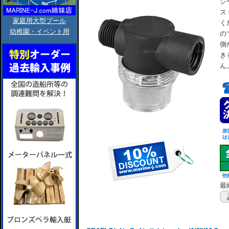
シ
ス
家庭用大型プール
く
幼稚園・イベント用
の
側
き
ん
最終