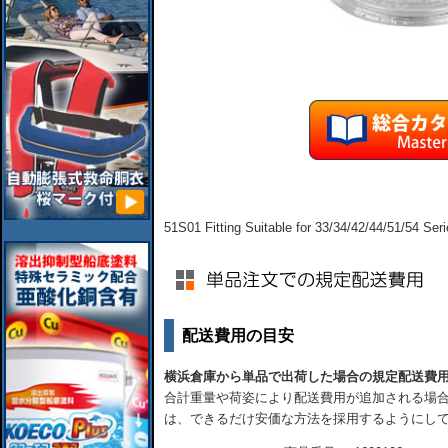
51S01 Fitting Suitable for 33/34/42/44/51/54 Se
配送費用の目安
横浜倉庫から単品で出荷した場合の規定配送費
合計重量や荷姿により配送費用が追加される場合
は、できるだけ安価な方法を採用するようにし