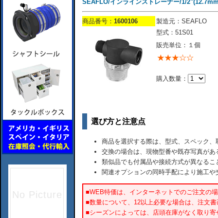
SEAFLO/インラインストレーナー/1/2"(12.7mm)
商品番号：
1600106
製造元：SEAFLO
型式：51S01
販売単位：１個
購入数量：
選び方と注意点
商品を選択する際は、型式、スペック、
交換の場合は、現物型番や既存写真があ
類似品でも付属品や接続方式が異なるこ
関連オプションの同時手配により施工や
■WEB特価は、インターネットでのご注文の
■数量について、12以上必要な場合は、注文
■シーズンによっては、店頭在庫がなく取り寄