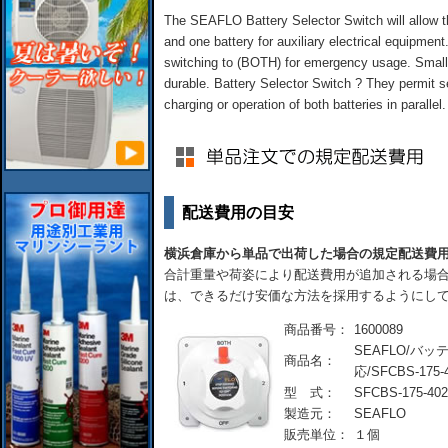
The SEAFLO Battery Selector Switch will allow th
and one battery for auxiliary electrical equipment
switching to (BOTH) for emergency usage. Small 
durable. Battery Selector Switch ? They permit se
charging or operation of both batteries in parallel.
配送費用の目安
横浜倉庫から単品で出荷した場合の規定配送費
合計重量や荷姿により配送費用が追加される場合
は、できるだけ安価な方法を採用するようにし
商品番号：
1600089
SEAFLO/バッテ
商品名：
応/SFCBS-175-
型 式：
SFCBS-175-402
製造元：
SEAFLO
販売単位：
１個