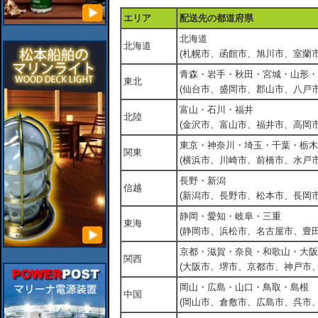
エリア
配送先の都道府県
北海道
北海道
(札幌市、函館市、旭川市、室蘭市
青森・岩手・秋田・宮城・山形・
東北
(仙台市、盛岡市、郡山市、八戸市
富山・石川・福井
北陸
(金沢市、富山市、福井市、高岡市
東京・神奈川・埼玉・千葉・栃木
関東
(横浜市、川崎市、前橋市、水戸市
長野・新潟
信越
(新潟市、長野市、松本市、長岡市
静岡・愛知・岐阜・三重
東海
(静岡市、浜松市、名古屋市、豊田
京都・滋賀・奈良・和歌山・大阪
関西
(大阪市、堺市、京都市、神戸市
岡山・広島・山口・鳥取・島根
中国
(岡山市、倉敷市、広島市、呉市