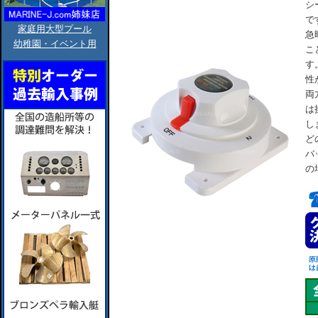
シ
で
家庭用大型プール
急
幼稚園・イベント用
こ
す
性
両
は
し
ど
バ
の