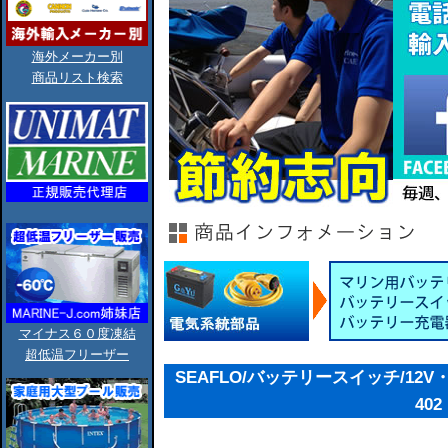
海外メーカー別
商品リスト検索
マイナス６０度凍結
超低温フリーザー
SEAFLO/バッテリースイッチ/12V・24
402