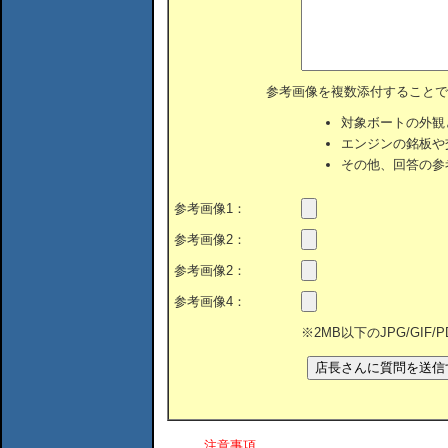
参考画像を複数添付することで
対象ボートの外観
エンジンの銘板や
その他、回答の参
参考画像1：
参考画像2：
参考画像2：
参考画像4：
※2MB以下のJPG/GIF
注意事項