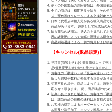
ピング類は付属しておりません。別途、
多くの外国製品の添附書類は、外国語表
全ての商品は、初期不良を除き、その使
ズ、変色等はクレームによる交換対象と
日本に代理店や輸入元がある輸入商品で
商品があります。 原則として完成品のみ
輸入商品の納期は、見込みを提示してお
界の諸状況によって大幅に遅延する場合
商品到着遅延による一切の費用および損
【キャンセル(返品規定)】
見積書(商談を含む)や業販価格よって発
品(個数変更を含む)がお受けできません。
お客様の「勘違い」や「見込み違い」に
応した買取手数料が発生する場合があり
初期不良の場合、商品によっては、原則
応させて頂きます。 尚、商品確認のため
初期不良とされた製品が、お客様の「勘
は、該当商品の往復の送料はお客様の負
お客様の指定によるオーダーカットされ
ル類及び端子加工、エンジン部品は、キ