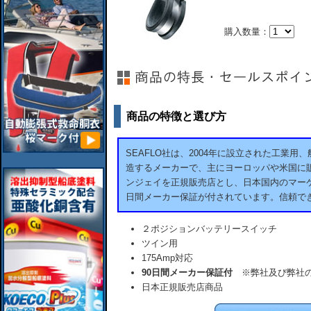
購入数量：
商品の特徴と選び方
SEAFLO社は、2004年に設立された工業
造するメーカーで、主にヨーロッパや米国に販
ンジェイを正規販売店とし、日本国内のマーケ
日間メーカー保証が付されています。信頼で
２ポジションバッテリースイッチ
ツイン用
175Amp対応
90日間メーカー保証付
※弊社及び弊社の
日本正規販売店商品