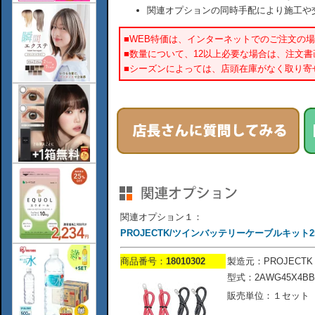
関連オプションの同時手配により施工や
■WEB特価は、インターネットでのご注文の
■数量について、12以上必要な場合は、注文
■シーズンによっては、店頭在庫がなく取り寄
関連オプション１：
PROJECTK/ツインバッテリーケーブルキット250
商品番号：
18010302
製造元：PROJECTK
型式：2AWG45X4BB
販売単位：１セット