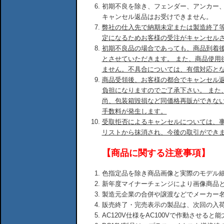
初期不良を除き、フェンダー、アンカー
キャンセル返品はお受けできません。
弊社の仕入先で納期未定または製造終了
定になるためお客様の受注がキャンセル
初期不良品の場合であっても、商品到着後
とさせていただきます。 また、商品使用
ません。不具合については、有償対応と
商品受領後、お客様の都合でキャンセル
負担になりますのでご了承下さい。 また
尚、包装箱毀損など同価格再販ができな
手数料が発生します。
受取拒否によるキャンセルについては、
リストから抹消され、今後の取引ができ
【商品に関する注意事項】
色指定品を除き商品画像と実際のモデル
新年度マイナーチェンジにより画像商品
製造元企業の合併や譲渡などでメーカー
販売終了・完売表示の製品は、次回の入
AC120V仕様をAC100Vで作動させる