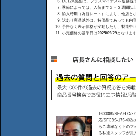
DC12V製品は、プラスマイナスを逆接
季節によっては、入荷まで２－３週間以
輸入時期（為替レート）により、他店と
訳あり商品以外は、特価品であっても内
予告なく表示価格が変動したり、製造中
小売価格の基準日は
2025/09/29
となりま
1600089/SEAFLO
応/SFCBS-175
らご遠慮なく下のフ
る私達スタッフが貴