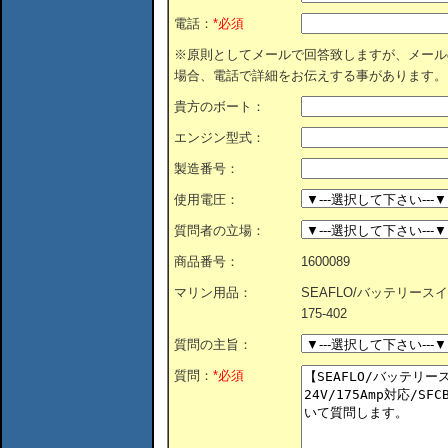
電話：
*必須
※原則としてメールで回答致しますが、メール
場合、電話で詳細をお伝えする事があります。
貴方のボート：
エンジン型式：
製造番号：
使用電圧：
質問者の立場：
商品番号：
1600089
マリン用品：
SEAFLO/バッテリースイッチ
175-402
質問の主旨：
質問：
*必須