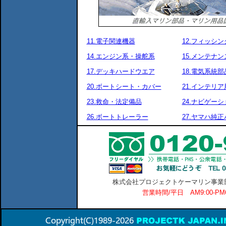
11.電子関連機器
12.フィッシ
14.エンジン系・操舵系
15.メンテナ
17.デッキハードウエア
18.電気系統部
20.ボートシート・カバー
21.インテリア
23.救命・法定備品
24.ナビゲーシ
26.ボートトレーラー
27.ヤマハ純
株式会社プロジェクトケーマリン事業部 横
営業時間/平日 AM9:00-P