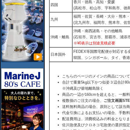
香川・徳島・高知・愛媛
四国
(高松市、松山市、宇和島市、徳島
福岡・佐賀・長崎・大分・熊本・
九州
(北九州市、福岡市、熊本市、佐
沖縄・南西諸島・その他離島
沖縄・離島
(石垣市、宮古市、那覇市、浦添市
※¥0表示は別途見積必要
FEDEX等国際宅配便が対応す
日本国外
韓国、シンガポール、タイ、香港
こちらのページのメインの商品について
合計で重量5kg以下かつ似姿３辺合計80
※沖縄及び僻地離島除く
商品の一辺が160cmを超えると、一般
複数個のご注文の場合、
ご注文画面ST
送料無料商品の場合、原則として該当商
代金引換によるお支払いの場合、手数料
配送費用は、消費税込みの料金となりま
佐川急便及びクロネコ宅急便の選択指定