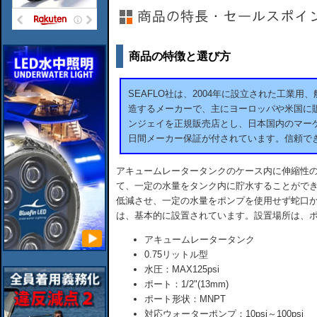
商品の特徴と選び方
SEAFLO社は、2004年に設立された工業
造するメーカーで、主にヨーロッパや米国に販
ンジェイを正規販売店とし、日本国内のマーケ
日間メーカー保証が付されています。信頼で
アキュームレータータンクのケース内に伸縮性
て、一定の水量をタンク内に貯水することがで
低減させ、一定の水量をポンプを使用せず蛇口
は、基本的に設置されています。設置場所は、
アキュームレータータンク
0.75リットル型
水圧：MAX125psi
ポート：1/2"(13mm)
ポート形状：MNPT
対応ウォーターポンプ：10psi～100psi