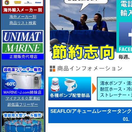
海外メーカー別
商品リスト検索
マイナス６０度凍結
超低温フリーザー
SEAFLO/アキュームレータータンク/0.7
01.