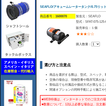
SEAFLO/アキュームレータータンク/0.75リットル型/S
商品番号：
1600070
製造元：SEAFLO
型式：SFAT-075-125-
販売単位：１個
購入数量：
選び方と注意点
商品を選択する際は、型式、スペック、
交換の場合は、現物型番や既存写真があ
類似品でも付属品や接続方式が異なるこ
関連オプションの同時手配により施工や
■WEB特価は、インターネットでのご注文の
■数量について、12以上必要な場合は、注文