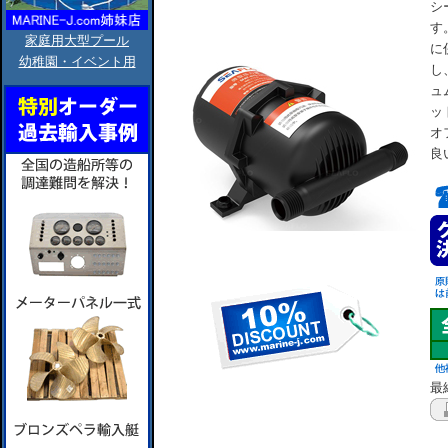
シ
す
家庭用大型プール
に
幼稚園・イベント用
し
ュ
ッ
オ
良
最終