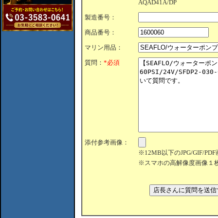
AQAD41A/DP
製造番号：
商品番号：
マリン用品：
質問：
*必須
添付参考画像：
※12MB以下のJPG/GIF/
※スマホの高解像度画像１