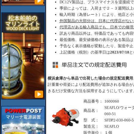
DC12V製品は、プラスマイナスを逆接続
季節によっては、入荷まで２－３週間以上
輸入時期（為替レート）により、他店と小
外国製品の大部分は、日本に代理店がない
代理店がある輸入商品でも、日本での修理
訳あり商品以外は、特価品であっても内容
最低価格、最安値価格の表示がある製品は
予告なく表示価格が変動したり、製造中止
上記価格（税別）の基準日は
2023/07/10
と
横浜倉庫から単品で出荷した場合の規定配送費用
計重量や荷姿により配送費用が追加される場合が
きるだけ安価な方法を採用するようにしています
商品番号：
1600060
SEAFLO/ウォーター
商品名：
060-51
型 式：
SFDP2-030-060-5
製造元：
SEAFLO
販売単位：
１個