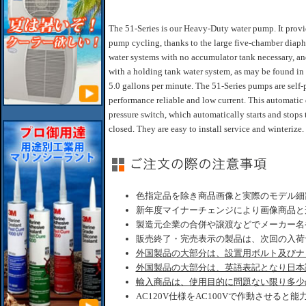
The 51-Series is our Heavy-Duty water pump. It prov
pump cycling, thanks to the large five-chamber diap
water systems with no accumulator tank necessary, and u
with a holding tank water system, as may be found in 
5.0 gallons per minute. The 51-Series pumps are self
performance reliable and low current. This automatic
pressure switch, which automatically starts and stop
closed. They are easy to install service and winterize.
色指定品を除き商品画像と実際のモデル細
新年度マイナーチェンジにより画像商品と
製造元企業の合併や譲渡などでメーカー名
販売終了・完売表示の製品は、次回の入荷
外国製品の大部分は、設置用ボルト及びナ
外国製品の大部分は、英語表記となり日本
輸入商品は、使用目的に問題ない限り多少
AC120V仕様をAC100Vで作動させると