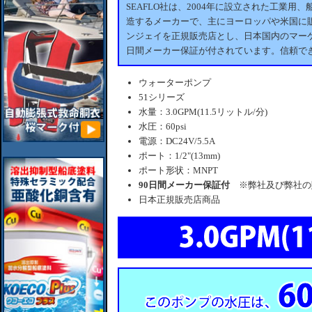
SEAFLO社は、2004年に設立された工業
造するメーカーで、主にヨーロッパや米国に販
ンジェイを正規販売店とし、日本国内のマーケ
日間メーカー保証が付されています。信頼で
ウォーターポンプ
51シリーズ
水量：3.0GPM(11.5リットル/分)
水圧：60psi
電源：DC24V/5.5A
ポート：1/2"(13mm)
ポート形状：MNPT
90日間メーカー保証付
※弊社及び弊社の
日本正規販売店商品