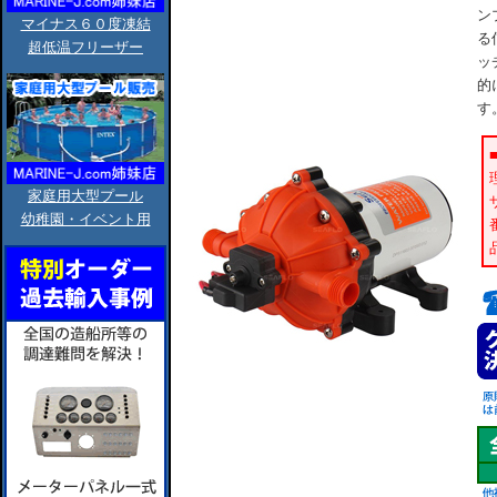
ン
マイナス６０度凍結
る
超低温フリーザー
ッ
的
す
家庭用大型プール
幼稚園・イベント用