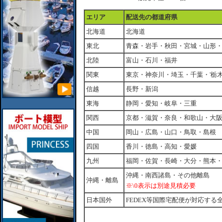
エリア
配送先の都道府県
北海道
北海道
東北
青森・岩手・秋田・宮城・山形
北陸
富山・石川・福井
関東
東京・神奈川・埼玉・千葉・'栃
信越
長野・新潟
東海
静岡・愛知・岐阜・三重
関西
京都・滋賀・奈良・和歌山・大
中国
岡山・広島・山口・鳥取・島根
四国
香川・徳島・高知・愛媛
九州
福岡・佐賀・長崎・大分・熊本
沖縄・南西諸島・その他離島
沖縄・離島
※\0表示は別途見積必要
日本国外
FEDEX等国際宅配便が対応する