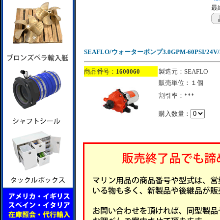
最終
SEAFLO/ウォーターポンプ3.0GPM-60PSI/24V/SF
商品番号：
1600060
製造元：SEAFLO
販売単位：１個
割引率：***
購入数量：