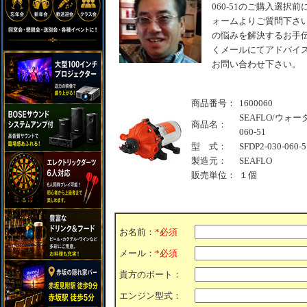
060-51のご購入選
ォームよりご質問下さい
の悩みを解決するお手伝
くメールにてアドバイス
お問い合わせ下さい。
商品番号：
1600060
SEAFLO/ウォーター
商品名：
060-51
型 式：
SFDP2-030-060-5
製造元：
SEAFLO
販売単位：
１個
お名前：
*必須
メール：
*必須
貴方のボート：
エンジン型式：