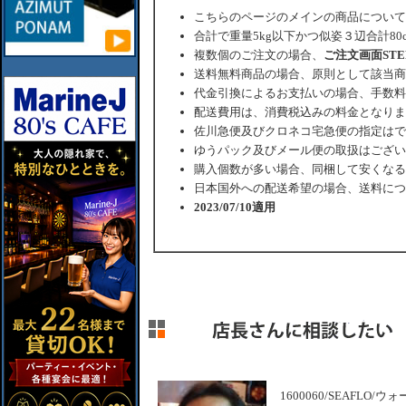
こちらのページのメインの商品について
合計で重量5kg以下かつ似姿３辺合計80
複数個のご注文の場合、
ご注文画面ST
送料無料商品の場合、原則として該当商
代金引換によるお支払いの場合、手数料
配送費用は、消費税込みの料金となりま
佐川急便及びクロネコ宅急便の指定はで
ゆうパック及びメール便の取扱はござい
購入個数が多い場合、同梱して安くなる
日本国外への配送希望の場合、送料につ
2023/07/10適用
1600060/SEAFLO/ウォー