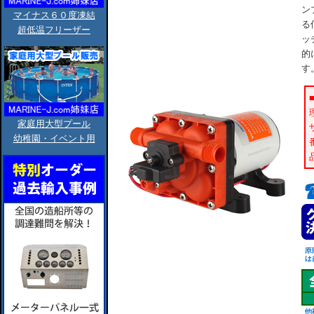
ン
マイナス６０度凍結
る
超低温フリーザー
ッ
的
す
家庭用大型プール
幼稚園・イベント用