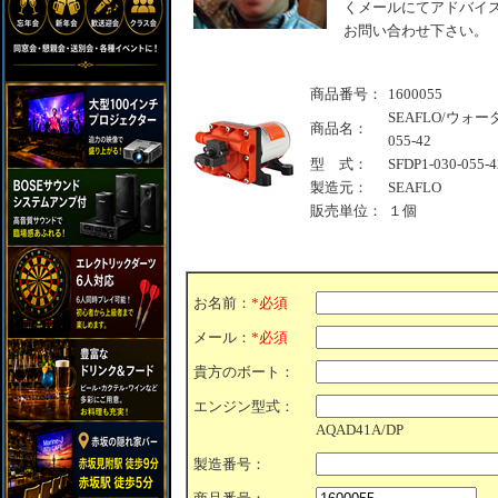
くメールにてアドバイス
お問い合わせ下さい。
商品番号：
1600055
SEAFLO/ウォーター
商品名：
055-42
型 式：
SFDP1-030-055-4
製造元：
SEAFLO
販売単位：
１個
お名前：
*必須
メール：
*必須
貴方のボート：
エンジン型式：
AQAD41A/DP
製造番号：