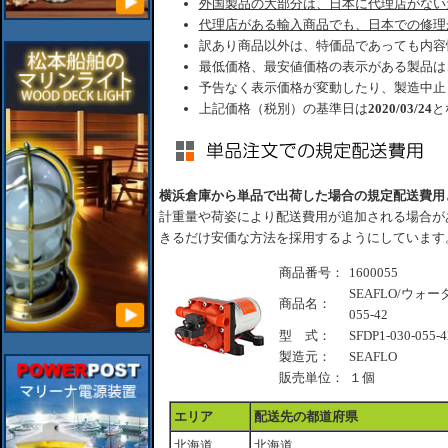
外国製品の大部分は、日本に代理店がない
代理店がある輸入商品でも、日本での修理
訳あり商品以外は、特価品であっても内容
最低価格、最安値価格の表示がある製品は
予告なく表示価格が変動したり、製造中止
上記価格（税別）の基準日は
2020/03/24
と
横浜倉庫から単品で出荷した場合の規定配送費用
計重量や荷姿により配送費用が追加される場合が
きるだけ安価な方法を採用するようにしています
商品番号：
1600055
SEAFLO/ウォーター
商品名：
055-42
型 式：
SFDP1-030-055-4
製造元：
SEAFLO
販売単位：
１個
エリア
配送先の都道府県
北海道
北海道