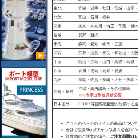
東北
青森・岩手・秋田・宮城・山形
北陸
富山・石川・福井
関東
東京・神奈川・埼玉・千葉・'栃
信越
長野・新潟
東海
静岡・愛知・岐阜・三重
関西
京都・滋賀・奈良・和歌山・大
中国
岡山・広島・山口・鳥取・島根
四国
香川・徳島・高知・愛媛
九州
福岡・佐賀・長崎・大分・熊本
沖縄・南西諸島・その他離島
沖縄・離島
※\0表示は別途見積必要
日本国外
FEDEX等国際宅配便が対応する
こちらのページのメインの商品について
合計で重量5kg以下かつ似姿３辺合計80
複数個のご注文の場合、
ご注文画面ST