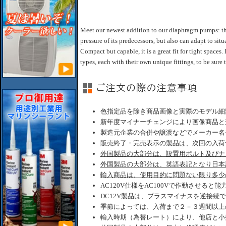
Meet our newest addition to our diaphragm pumps: the 
pressure of its predecessors, but also can adapt to sit
Compact but capable, it is a great fit for tight spaces.
types, each with their own unique fittings, to be sure t
色指定品を除き商品画像と実際のモデル細
新年度マイナーチェンジにより画像商品と
製造元企業の合併や譲渡などでメーカー名
販売終了・完売表示の製品は、次回の入荷
外国製品の大部分は、設置用ボルト及びナ
外国製品の大部分は、英語表記となり日本
輸入商品は、使用目的に問題ない限り多少
AC120V仕様をAC100Vで作動させると
DC12V製品は、プラスマイナスを逆接続
季節によっては、入荷まで２－３週間以上
輸入時期（為替レート）により、他店と小