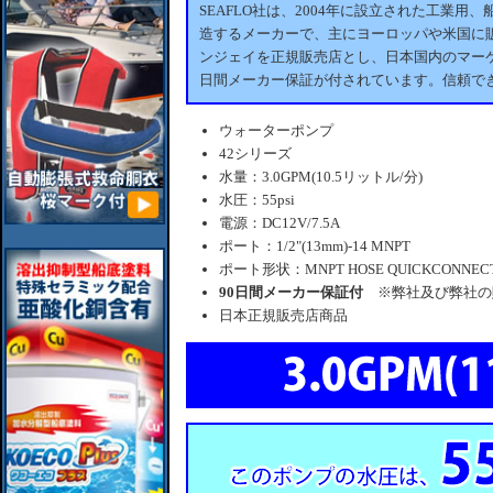
SEAFLO社は、2004年に設立された工業
造するメーカーで、主にヨーロッパや米国に販
ンジェイを正規販売店とし、日本国内のマーケ
日間メーカー保証が付されています。信頼で
ウォーターポンプ
42シリーズ
水量：3.0GPM(10.5リットル/分)
水圧：55psi
電源：DC12V/7.5A
ポート：1/2"(13mm)-14 MNPT
ポート形状：MNPT HOSE QUICKCONNEC
90日間メーカー保証付
※弊社及び弊社の
日本正規販売店商品