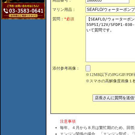
商品番号：
マリン用品：
質問：
*必須
添付参考画像：
※12MB以下のJPG/GIF/
※スマホの高解像度画像１
注意事項
毎年、４月から８月は繁忙期のため、回答
エンジン関係の場合、「エンジン型式」「