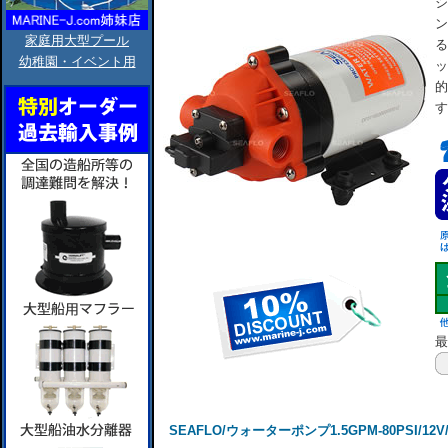
シ
ン
家庭用大型プール
る
幼稚園・イベント用
ッ
的
す
最
SEAFLO/ウォーターポンプ1.5GPM-80PSI/12V/SF