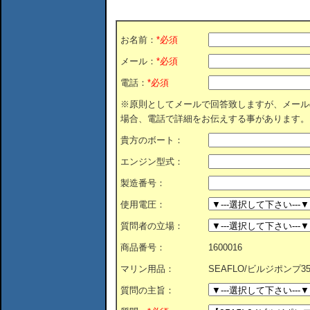
お名前：
*必須
メール：
*必須
電話：
*必須
※原則としてメールで回答致しますが、メール
場合、電話で詳細をお伝えする事があります。
貴方のボート：
エンジン型式：
製造番号：
使用電圧：
質問者の立場：
商品番号：
1600016
マリン用品：
SEAFLO/ビルジポンプ3500G
質問の主旨：