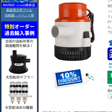
シ
別
家庭用大型プール
ッ
幼稚園・イベント用
リ
の
ん
プ
最終