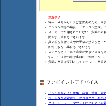
注意事項
毎年、４月から８月は繁忙期のため、回
エンジン関係の場合、「エンジン型式」
メーカーで公開されていない、質問の内
間要する場合もございます。
具体的な取付方法や設置後の効果などに
回答できない場合もございます。
スマホなどメールで容量の大きい画像を
すので、添付の際は事前にご連絡下さい
質問の回答は原則としてメールにて回答
インチ規格とミリ規格、容量、重量、電
ボート及び陸電ポストのコネクター類の
クリート、シートマウントなど船体に設