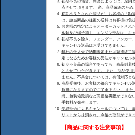
初期不良の場合、商品によっては、原則
応させて頂きます。 尚、商品確認のため
初期不良とされた製品が、お客様の「勘
は、該当商品の往復の送料はお客様の負
お客様の指定によるオーダーカットされ
ル類及び端子加工、エンジン部品は、キ
初期不良を除き、フェンダー、アンカー
キャンセル返品はお受けできません。
弊社の仕入先で納期未定または製造終了
定になるためお客様の受注がキャンセル
初期不良品の場合であっても、商品到着後
とさせていただきます。 また、商品使用
ません。不具合については、有償対応と
商品受領後、お客様の都合でキャンセル
負担になりますのでご了承下さい。 また
尚、包装箱毀損など同価格再販ができな
手数料が発生します。
受取拒否によるキャンセルについては、
リストから抹消され、今後の取引ができ
【商品に関する注意事項】