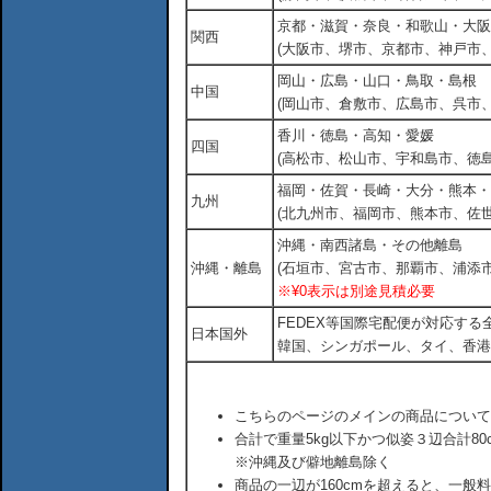
京都・滋賀・奈良・和歌山・大阪
関西
(大阪市、堺市、京都市、神戸市
岡山・広島・山口・鳥取・島根
中国
(岡山市、倉敷市、広島市、呉市
香川・徳島・高知・愛媛
四国
(高松市、松山市、宇和島市、徳島
福岡・佐賀・長崎・大分・熊本・
九州
(北九州市、福岡市、熊本市、佐
沖縄・南西諸島・その他離島
沖縄・離島
(石垣市、宮古市、那覇市、浦添市
※¥0表示は別途見積必要
FEDEX等国際宅配便が対応す
日本国外
韓国、シンガポール、タイ、香港
こちらのページのメインの商品について
合計で重量5kg以下かつ似姿３辺合計80
※沖縄及び僻地離島除く
商品の一辺が160cmを超えると、一般