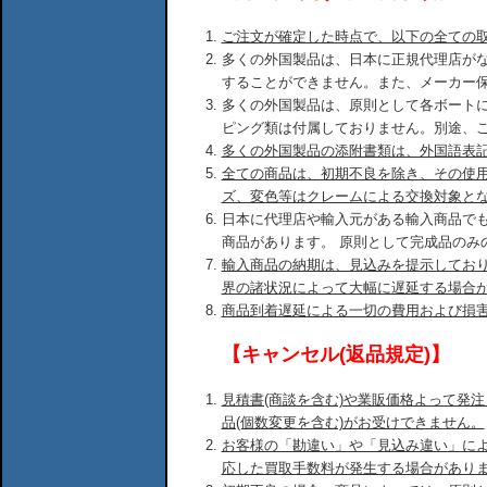
ご注文が確定した時点で、以下の全ての
多くの外国製品は、日本に正規代理店が
することができません。また、メーカー
多くの外国製品は、原則として各ボート
ピング類は付属しておりません。別途、
多くの外国製品の添附書類は、外国語表
全ての商品は、初期不良を除き、その使
ズ、変色等はクレームによる交換対象と
日本に代理店や輸入元がある輸入商品で
商品があります。 原則として完成品のみ
輸入商品の納期は、見込みを提示してお
界の諸状況によって大幅に遅延する場合
商品到着遅延による一切の費用および損
【キャンセル(返品規定)】
見積書(商談を含む)や業販価格よって発
品(個数変更を含む)がお受けできません。
お客様の「勘違い」や「見込み違い」に
応した買取手数料が発生する場合があり