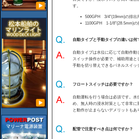
す。
500GPH 3/4"(19mm)の
1100GPH 1-1/8"(28.5
自動タイプと手動タイプの違いは何
自動タイプは水位に応じて自動作動
スイッチ操作が必要で、補助用途と
手動を切り替えできるパネルスイッ
フロートスイッチは必要ですか？
自動運転を行う場合は必須です。水
め、無人時の浸水対策として非常に
と動作が止まらないデメリットもあ
配管で注意すべき点は何ですか？