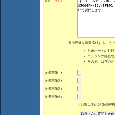
質問：
*必須
参考画像を複数添付することで
対象ボートの外観
エンジンの銘板や
その他、回答の参
参考画像1：
参考画像2：
参考画像2：
参考画像4：
※2MB以下のJPG/GIF