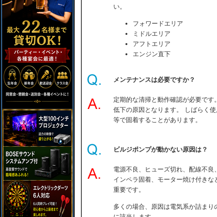
い。
フォワードエリア
ミドルエリア
アフトエリア
エンジン直下
メンテナンスは必要ですか？
定期的な清掃と動作確認が必要です
低下の原因となります。 しばらく
等で固着することがあります。
ビルジポンプが動かない原因は？
電源不良、ヒューズ切れ、配線不良
インペラ固着、モーター焼け付きな
重要です。
多くの場合、原因は電気系か詰まりの
に該当します。