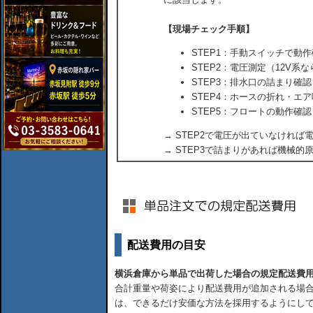
【現場チェック手順】
STEP1：手動スイッチで動
STEP2：電圧測定（12V系な
STEP3：排水口の詰まり確認
STEP4：ホースの折れ・エ
STEP5：フロートの動作確認
→ STEP2で電圧が出ていなければ
→ STEP3で詰まりがあれば機械的
配送費用の目安
横浜倉庫から単品で出荷した場合の規定配送費
合計重量や荷姿により配送費用が追加される場合
は、できるだけ安価な方法を採用するようにし