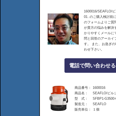
1600016/SEAFLO/
01..のご購入検討
のフォームよりご質
が貴方の悩みを解決
かりやすくメールに
問と回答のアーカイ
す。 また、お急ぎ
わせ下さい。
電話で問い合わせる：04
商品番号：
1600016
商品名：
SEAFLO/ビルジポ
型 式：
SFBP1-G3500-
製造元：
SEAFLO
販売単位：
１個