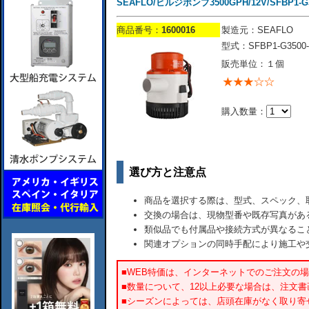
SEAFLO/ビルジポンプ3500GPH/12V/SFBP1-G35
商品番号：
1600016
製造元：SEAFLO
型式：SFBP1-G3500-
販売単位：１個
購入数量：
選び方と注意点
商品を選択する際は、型式、スペック、
交換の場合は、現物型番や既存写真があ
類似品でも付属品や接続方式が異なるこ
関連オプションの同時手配により施工や
■WEB特価は、インターネットでのご注文の
■数量について、12以上必要な場合は、注文
■シーズンによっては、店頭在庫がなく取り寄