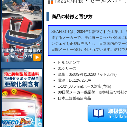
商品の特徴と選び方
SEAFLO社は、2004年に設立された工業
造するメーカーで、主にヨーロッパや米国に販
ンジェイを正規販売店とし、日本国内のマーケ
日間メーカー保証が付されています。信頼で
ビルジポンプ
01シリーズ
流量：3500GPH(13280リットル/時)
電源：DC12V/25.0A
1-1/2"(38.5mm)ホース対応(内径)
90日間メーカー保証付
※弊社及び弊社の
日本正規販売店商品