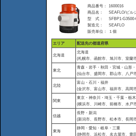
商品番号：
1600016
商品名：
SEAFLO/ビルジポ
型 式：
SFBP1-G3500-
製造元：
SEAFLO
販売単位：
１個
エリア
配送先の都道府県
北海道
北海道
(札幌市、函館市、旭川市、室蘭市
青森・岩手・秋田・宮城・山形・
東北
(仙台市、盛岡市、郡山市、八戸市
富山・石川・福井
北陸
(金沢市、富山市、福井市、高岡市
東京・神奈川・埼玉・千葉・栃木
関東
(横浜市、川崎市、前橋市、水戸市
長野・新潟
信越
(新潟市、長野市、松本市、長岡市
静岡・愛知・岐阜・三重
東海
(静岡市、浜松市、名古屋市、豊田