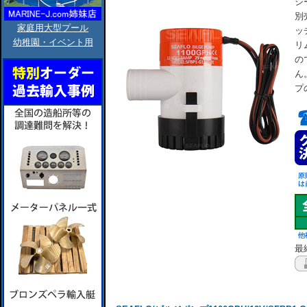
シ
別
家庭用大型プール
ッ
幼稚園・イベント用
リ
の
ん
プ
最終