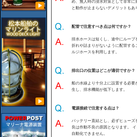
め、無人時の浸水対策として非常に
と動作が止まらないデメリットもあ
配管で注意すべき点は何ですか？
排水ホースは短くし、途中にループ
折れや詰まりがないように配管する
ルジホースを利用します。
排出口の位置はどこが適切ですか？
船の水線より十分上に設置する必要
生し、排水機能が低下します。
電源接続で注意する点は？
バッテリー直結とし、必ずヒューズ
良は作動不良の原因となります。 
自動化できません。