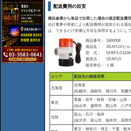
配送費用の目安
横浜倉庫から単品で出荷した場合の規定配送費
合計重量や荷姿により配送費用が追加される場合
は、できるだけ安価な方法を採用するようにし
商品番号：
1600008
商品名：
SEAFLO/ビルジ
型 式：
SFBP1-G1100
製造元：
SEAFLO
販売単位：
１個
エリア
配送先の都道府県
北海道
北海道
(札幌市、函館市、旭川市、室蘭市
青森・岩手・秋田・宮城・山形・
東北
(仙台市、盛岡市、郡山市、八戸市
富山・石川・福井
北陸
(金沢市、富山市、福井市、高岡市
東京・神奈川・埼玉・千葉・栃木