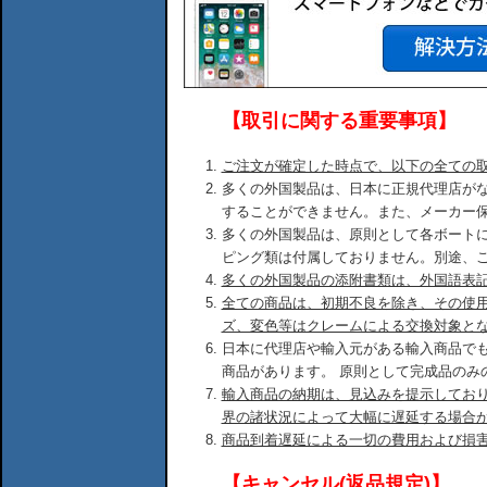
【取引に関する重要事項】
ご注文が確定した時点で、以下の全ての
多くの外国製品は、日本に正規代理店が
することができません。また、メーカー
多くの外国製品は、原則として各ボート
ピング類は付属しておりません。別途、
多くの外国製品の添附書類は、外国語表
全ての商品は、初期不良を除き、その使
ズ、変色等はクレームによる交換対象と
日本に代理店や輸入元がある輸入商品で
商品があります。 原則として完成品のみ
輸入商品の納期は、見込みを提示してお
界の諸状況によって大幅に遅延する場合
商品到着遅延による一切の費用および損
【キャンセル(返品規定)】