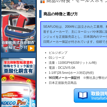
商品の特徴と選び方
SEAFLO社は、2004年に設立された工業
造するメーカーで、主にヨーロッパや米国に販
ンジェイを正規販売店とし、日本国内のマーケ
日間メーカー保証が付されています。信頼で
ビルジポンプ
01シリーズ
流量：1100GPH(4158リットル/時)
電源：DC12V/5.0A
1-1/8"(28.5mm)ホース対応(内径)
90日間メーカー保証付
※弊社及び弊社の
日本正規販売店商品