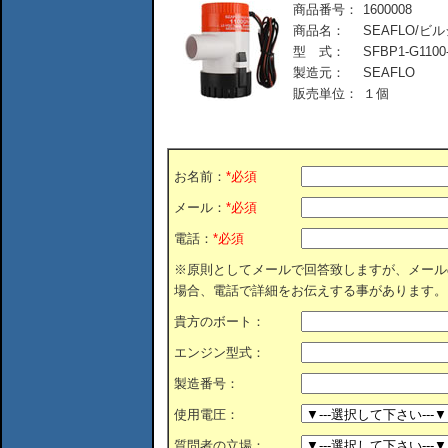
商品番号：
1600008
商品名：
SEAFLO/ビルジ
型 式：
SFBP1-G1100
製造元：
SEAFLO
販売単位：
１個
お名前：
*必須
メール：
*必須
電話：
*必須
※原則としてメールで回答致しますが、メール
場合、電話で詳細をお伝えする事があります。
貴方のボート：
エンジン型式：
製造番号：
使用電圧：
質問者の立場：