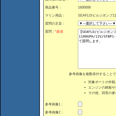
商品番号：
1600008
マリン用品：
SEAFLO/ビルジポンプ1100
質問の主旨：
質問：
*必須
参考画像を複数添付することで
対象ボートの外観
エンジンの銘板や
その他、回答の参
参考画像1：
参考画像2：