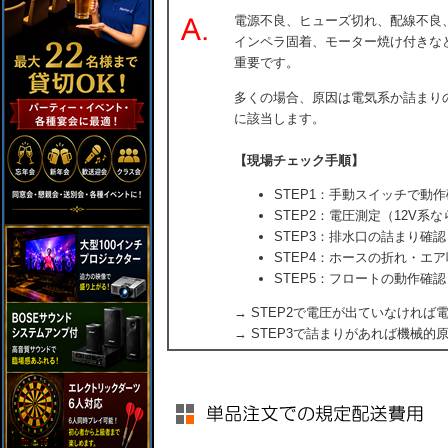
電源不良、ヒューズ切れ、配線不良
インペラ固着、モーター焼け付きな
重要です。
多くの場合、原因は電気系か詰まりの
に該当します。
【現場チェック手順】
STEP1：手動スイッチで動
STEP2：電圧測定（12V系な
STEP3：排水口の詰まり確認
STEP4：ホースの折れ・エ
STEP5：フロートの動作確認
→ STEP2で電圧が出ていなければ
→ STEP3で詰まりがあれば機械的