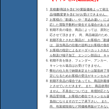
見積書(商談を含む)や業販価格よって発
品(個数変更を含む)がお受けできません。
お客様の「勘違い」や「見込み違い」に
応した買取手数料が発生する場合があり
初期不良の場合、商品によっては、原則
応させて頂きます。 尚、商品確認のため
初期不良とされた製品が、お客様の「勘
は、該当商品の往復の送料はお客様の負
お客様の指定によるオーダーカットされ
ル類及び端子加工、エンジン部品は、キ
初期不良を除き、フェンダー、アンカー
キャンセル返品はお受けできません。
弊社の仕入先で納期未定または製造終了
定になるためお客様の受注がキャンセル
初期不良品の場合であっても、商品到着後
とさせていただきます。 また、商品使用
ません。不具合については、有償対応と
商品受領後、お客様の都合でキャンセル
負担になりますのでご了承下さい。 また
尚、包装箱毀損など同価格再販ができな