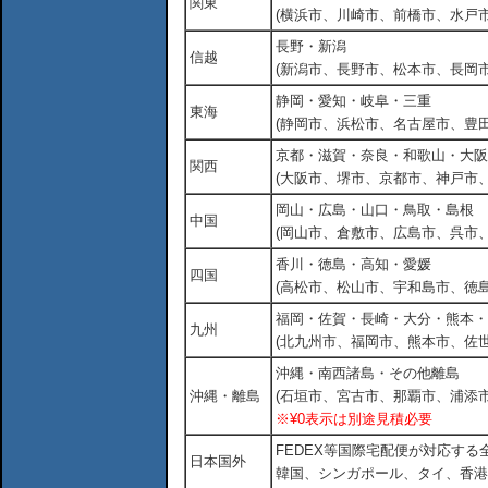
関東
(横浜市、川崎市、前橋市、水戸市
長野・新潟
信越
(新潟市、長野市、松本市、長岡市
静岡・愛知・岐阜・三重
東海
(静岡市、浜松市、名古屋市、豊田
京都・滋賀・奈良・和歌山・大阪
関西
(大阪市、堺市、京都市、神戸市
岡山・広島・山口・鳥取・島根
中国
(岡山市、倉敷市、広島市、呉市
香川・徳島・高知・愛媛
四国
(高松市、松山市、宇和島市、徳島
福岡・佐賀・長崎・大分・熊本・
九州
(北九州市、福岡市、熊本市、佐
沖縄・南西諸島・その他離島
沖縄・離島
(石垣市、宮古市、那覇市、浦添市
※¥0表示は別途見積必要
FEDEX等国際宅配便が対応す
日本国外
韓国、シンガポール、タイ、香港