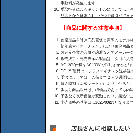
手数料が発生します。
受取拒否によるキャンセルについては、
リストから抹消され、今後の取引ができ
【商品に関する注意事項】
色指定品を除き商品画像と実際のモデル
新年度マイナーチェンジにより画像商品
製造元企業の合併や譲渡などでメーカー
販売終了・完売表示の製品は、次回の入
AC120V仕様をAC100Vで作動させる
DC12V製品は、プラスマイナスを逆接
季節によっては、入荷まで２－３週間以
輸入時期（為替レート）により、他店と
訳あり商品以外は、特価品であっても内
予告なく表示価格が変動したり、製造中
小売価格の基準日は
2025/09/29
となりま