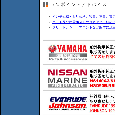
インチ規格とミリ規格、容量、重量、電
ボート及び陸電ポストのコネクター類の
クリート、シートマウントなど船体に設