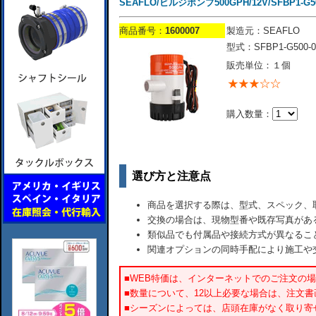
SEAFLO/ビルジポンプ500GPH/12V/SFBP1-G50
商品番号：
1600007
製造元：SEAFLO
型式：SFBP1-G500-0
販売単位：１個
購入数量：
選び方と注意点
商品を選択する際は、型式、スペック、
交換の場合は、現物型番や既存写真があ
類似品でも付属品や接続方式が異なるこ
関連オプションの同時手配により施工や
■WEB特価は、インターネットでのご注文の
■数量について、12以上必要な場合は、注文
■シーズンによっては、店頭在庫がなく取り寄