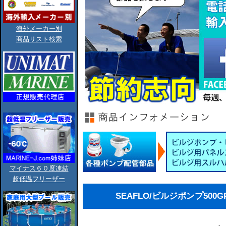
海外メーカー別
商品リスト検索
マイナス６０度凍結
超低温フリーザー
SEAFLO/ビルジポンプ500GPH/