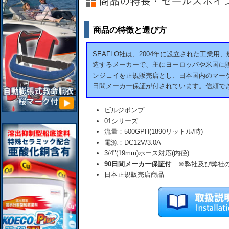
商品の特徴と選び方
SEAFLO社は、2004年に設立された工業
造するメーカーで、主にヨーロッパや米国に販
ンジェイを正規販売店とし、日本国内のマーケ
日間メーカー保証が付されています。信頼で
ビルジポンプ
01シリーズ
流量：500GPH(1890リットル/時)
電源：DC12V/3.0A
3/4"(19mm)ホース対応(内径)
90日間メーカー保証付
※弊社及び弊社の
日本正規販売店商品