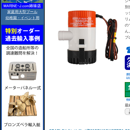
シ
別
家庭用大型プール
ッ
幼稚園・イベント用
リ
の
ん
プ
最終