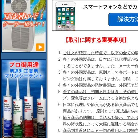
【取引に関する重要事項】
ご注文が確定した時点で、以下の全ての
多くの外国製品は、日本に正規代理店が
することができません。また、メーカー
多くの外国製品は、原則として各ボート
ピング類は付属しておりません。別途、
多くの外国製品の添附書類は、外国語表
全ての商品は、初期不良を除き、その使
ズ、変色等はクレームによる交換対象と
日本に代理店や輸入元がある輸入商品で
商品があります。 原則として完成品のみ
輸入商品の納期は、見込みを提示してお
界の諸状況によって大幅に遅延する場合
商品到着遅延による一切の費用および損