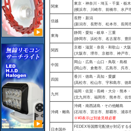
東京・神奈川・埼玉・千葉・栃木
関東
(横浜市、川崎市、前橋市、水戸市
長野・新潟
信越
(新潟市、長野市、松本市、長岡市
静岡・愛知・岐阜・三重
東海
(静岡市、浜松市、名古屋市、豊田
京都・滋賀・奈良・和歌山・大阪
関西
(大阪市、堺市、京都市、神戸市
岡山・広島・山口・鳥取・島根
中国
(岡山市、倉敷市、広島市、呉市
香川・徳島・高知・愛媛
四国
(高松市、松山市、宇和島市、徳島
福岡・佐賀・長崎・大分・熊本・
九州
(北九州市、福岡市、熊本市、佐
沖縄・南西諸島・その他離島
沖縄・離島
(石垣市、宮古市、那覇市、浦添市
※¥0表示は別途見積必要
FEDEX等国際宅配便が対応す
日本国外