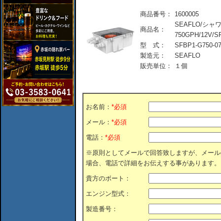
商品番号：
1600005
SEAFLO/シ
商品名：
750GPH/12V/S
型 式：
SFBP1-G750-0
製造元：
SEAFLO
販売単位：
１個
お名前：
*必須
メール：
*必須
電話：
*必須
※原則としてメールで回答致しますが、メール
場合、電話で詳細をお伝えする事があります。
貴方のボート：
エンジン型式：
製造番号：