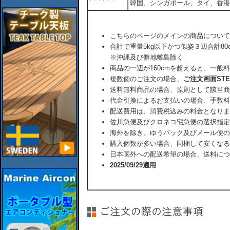
韓国、シンガポール、タイ、香港
こちらのページのメインの商品について
合計で重量5kg以下かつ似姿３辺合計80
※沖縄及び僻地離島除く
商品の一辺が160cmを超えると、一般
複数個のご注文の場合、
ご注文画面ST
送料無料商品の場合、原則として該当商
代金引換によるお支払いの場合、手数料
配送費用は、消費税込みの料金となりま
佐川急便及びクロネコ宅急便の選択指定
海外を除き、ゆうパック及びメール便の
購入個数が多い場合、同梱して安くなる
日本国外への配送希望の場合、送料につ
2025/09/29適用