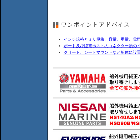
インチ規格とミリ規格、容量、重量、電
ボート及び陸電ポストのコネクター類の
クリート、シートマウントなど船体に設