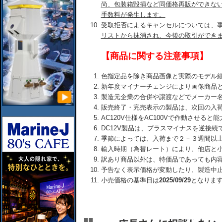
尚、包装箱毀損など同価格再販ができな
手数料が発生します。
受取拒否によるキャンセルについては、
リストから抹消され、今後の取引ができ
【商品に関する注意事項】
色指定品を除き商品画像と実際のモデル
新年度マイナーチェンジにより画像商品
製造元企業の合併や譲渡などでメーカー
販売終了・完売表示の製品は、次回の入
AC120V仕様をAC100Vで作動させる
DC12V製品は、プラスマイナスを逆接
季節によっては、入荷まで２－３週間以
輸入時期（為替レート）により、他店と
訳あり商品以外は、特価品であっても内
予告なく表示価格が変動したり、製造中
小売価格の基準日は
2025/09/29
となりま