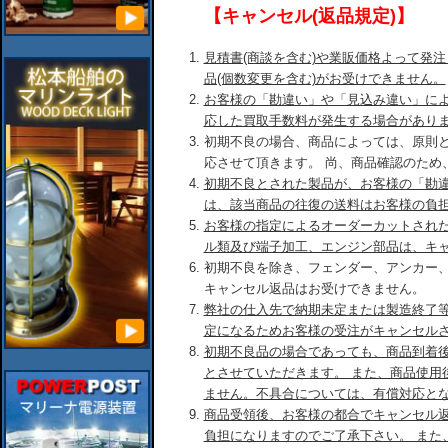
【キャンセル(返品規定)】
見積書(商談を含む)や業販価格よって発
品(個数変更を含む)がお受けできません。
お客様の「勘違い」や「見込み違い」に
応した買取手数料が発生する場合があり
初期不良の場合、商品によっては、原則
応させて頂きます。 尚、商品確認のため
初期不良とされた製品が、お客様の「勘
は、該当商品の往復の送料はお客様の負
お客様の指定によるオーダーカットされ
ル類及び端子加工、エンジン部品は、キ
初期不良を除き、フェンダー、アンカー
キャンセル返品はお受けできません。
弊社の仕入先で納期未定または製造終了
定になるためお客様の受注がキャンセル
初期不良品の場合であっても、商品到着後
とさせていただきます。 また、商品使用
ません。不具合については、有償対応と
商品受領後、お客様の都合でキャンセル
負担になりますのでご了承下さい。 また