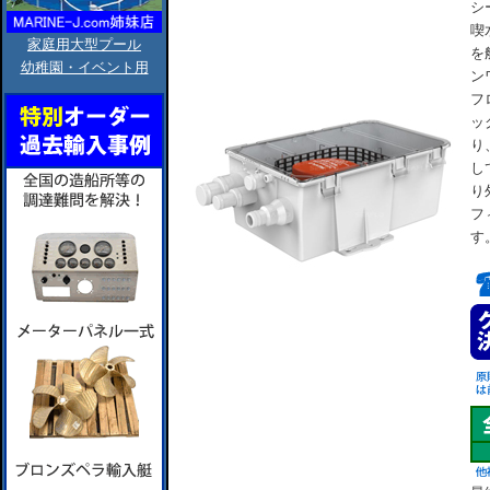
シ
喫
家庭用大型プール
を
幼稚園・イベント用
ン
フ
ッ
り
し
り
フ
す