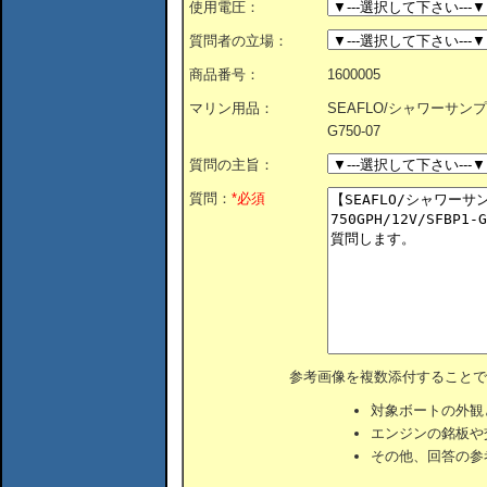
使用電圧：
質問者の立場：
商品番号：
1600005
マリン用品：
SEAFLO/シャワーサンプポ
G750-07
質問の主旨：
質問：
*必須
参考画像を複数添付することで
対象ボートの外観
エンジンの銘板や
その他、回答の参