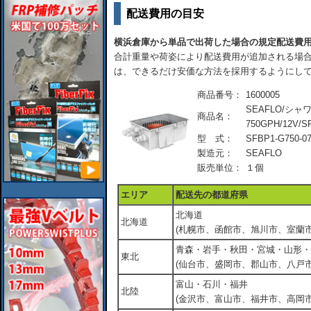
配送費用の目安
横浜倉庫から単品で出荷した場合の規定配送費
合計重量や荷姿により配送費用が追加される場合
は、できるだけ安価な方法を採用するようにし
商品番号：
1600005
SEAFLO/シ
商品名：
750GPH/12V/S
型 式：
SFBP1-G750-0
製造元：
SEAFLO
販売単位：
１個
エリア
配送先の都道府県
北海道
北海道
(札幌市、函館市、旭川市、室蘭市
青森・岩手・秋田・宮城・山形・
東北
(仙台市、盛岡市、郡山市、八戸市
富山・石川・福井
北陸
(金沢市、富山市、福井市、高岡市