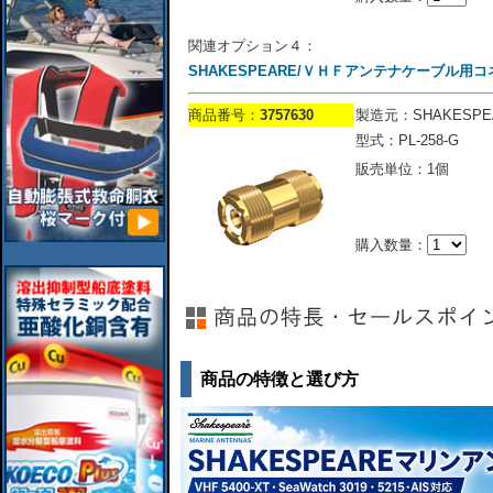
関連オプション４：
SHAKESPEARE/ＶＨＦアンテナケーブル用コネク
商品番号：
3757630
製造元：SHAKESPE
型式：PL-258-G
販売単位：1個
購入数量：
商品の特徴と選び方