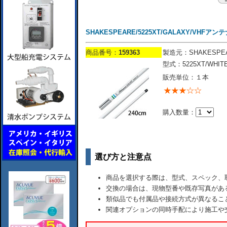
SHAKESPEARE/5225XT/GALAXY/VHFアンテナ
商品番号：
159363
製造元：SHAKESPE
型式：5225XT/WHIT
販売単位：１本
購入数量：
選び方と注意点
商品を選択する際は、型式、スペック、
交換の場合は、現物型番や既存写真があ
類似品でも付属品や接続方式が異なるこ
関連オプションの同時手配により施工や