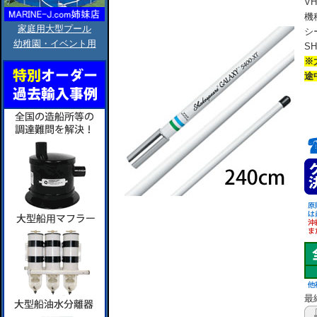
V
機
家庭用大型プール
シ
幼稚園・イベント用
S
※
途
最終