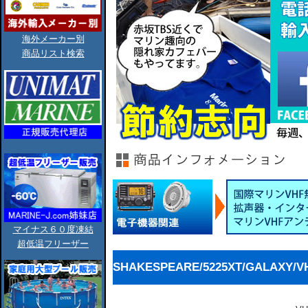
海外メーカー別
商品リスト検索
マイナス６０度凍結
超低温フリーザー
SHAKESPEARE/5225XT/GALAXY/