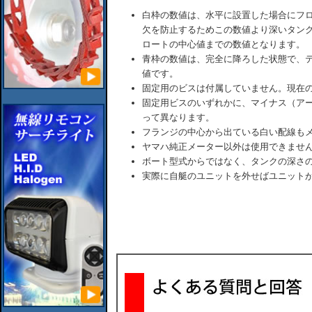
白枠の数値は、水平に設置した場合にフロ
欠を防止するためこの数値より深いタンク
ロートの中心値までの数値となります。
青枠の数値は、完全に降ろした状態で、
値です。
固定用のビスは付属していません。現在
固定用ビスのいずれかに、マイナス（ア
って異なります。
フランジの中心から出ている白い配線も
ヤマハ純正メーター以外は使用できませ
ボート型式からではなく、タンクの深さ
実際に自艇のユニットを外せばユニット