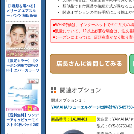
類似品でも付属品や接続方式が異なるこ
関連オプションの同時手配により施工や
■WEB特価は、インターネットでのご注文の
■数量について、12以上必要な場合は、注文
■シーズンによっては、店頭在庫がなく取り寄
関連オプション１：
YAMAHA/フューエルゲージ/燃料計/6Y5-85750-0
商品番号：
14100401
製造元：YAMAHA/
型式：6Y5-85750-02
販売単位：１個