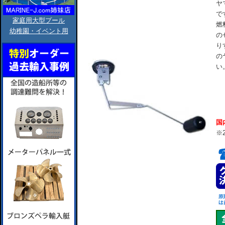
ヤ
で
家庭用大型プール
燃
幼稚園・イベント用
の
り
の
い。
国
※