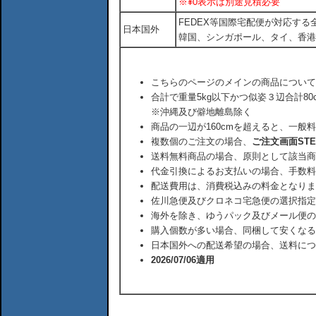
※¥0表示は別途見積必要
FEDEX等国際宅配便が対応す
日本国外
韓国、シンガポール、タイ、香港
こちらのページのメインの商品について
合計で重量5kg以下かつ似姿３辺合計80
※沖縄及び僻地離島除く
商品の一辺が160cmを超えると、一般
複数個のご注文の場合、
ご注文画面ST
送料無料商品の場合、原則として該当商
代金引換によるお支払いの場合、手数料
配送費用は、消費税込みの料金となりま
佐川急便及びクロネコ宅急便の選択指定
海外を除き、ゆうパック及びメール便の
購入個数が多い場合、同梱して安くなる
日本国外への配送希望の場合、送料につ
2026/07/06適用