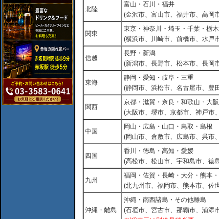
富山・石川・福井
北陸
(金沢市、富山市、福井市、高岡市
東京・神奈川・埼玉・千葉・栃木
関東
(横浜市、川崎市、前橋市、水戸市
長野・新潟
信越
(新潟市、長野市、松本市、長岡市
静岡・愛知・岐阜・三重
東海
(静岡市、浜松市、名古屋市、豊田
京都・滋賀・奈良・和歌山・大阪
関西
(大阪市、堺市、京都市、神戸市
岡山・広島・山口・鳥取・島根
中国
(岡山市、倉敷市、広島市、呉市
香川・徳島・高知・愛媛
四国
(高松市、松山市、宇和島市、徳島
福岡・佐賀・長崎・大分・熊本・
九州
(北九州市、福岡市、熊本市、佐
沖縄・南西諸島・その他離島
沖縄・離島
(石垣市、宮古市、那覇市、浦添市