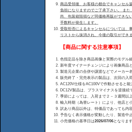
商品受領後、お客様の都合でキャンセル
負担になりますのでご了承下さい。 また
尚、包装箱毀損など同価格再販ができな
手数料が発生します。
受取拒否によるキャンセルについては、
リストから抹消され、今後の取引ができ
【商品に関する注意事項】
色指定品を除き商品画像と実際のモデル
新年度マイナーチェンジにより画像商品
製造元企業の合併や譲渡などでメーカー
販売終了・完売表示の製品は、次回の入
AC120V仕様をAC100Vで作動させる
DC12V製品は、プラスマイナスを逆接
季節によっては、入荷まで２－３週間以
輸入時期（為替レート）により、他店と
訳あり商品以外は、特価品であっても内
予告なく表示価格が変動したり、製造中
小売価格の基準日は
2026/07/06
となりま