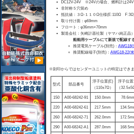
DC12V-24V ※24Vの場合、燃料計は24
非対称５穴留め
抵抗値：３Ω-１１０Ω仕様(E:110Ω F:3Ω
取り付け面：φ69mm
フロート：φ36mm×70mm
製造会社：矢崎計器社製（ヤマハ純正品
船舶用ケーブルにて新規で配線す
推奨電気ケーブル(別売)：
AWG1
推奨配線端子(別売)：
AWG18-2
※刻印からではセンダーユニットの特定はでき
浮子位置(E)
浮子位置1
型式
部品番号
（110±7Ω）
（32.5±
150
A00-68242-91
150.0mm
78.6m
220
A00-68242-61
217.5mm
134.5m
260
A00-68242-71
262.0mm
172.5m
290
A00-68242-A1
287.0mm
168.5m