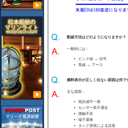
配線方法はどのようになりますか？
一般的には：
ピンク線 → 信号
黒線 → アース
燃料表示が正しく出ない原因は何で
主な原因：
抵抗値不一致
センサー長不適合
接触不良
端子腐食
タンク形状による誤差