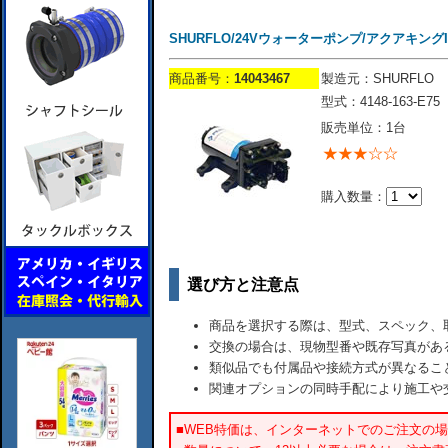
SHURFLO/24Vウォーターポンプ/アクアキングII/4
商品番号：
14043467
製造元：SHURFLO
型式：4148-163-E75
販売単位：1台
購入数量：
選び方と注意点
商品を選択する際は、型式、スペック、
交換の場合は、現物型番や既存写真があ
類似品でも付属品や接続方式が異なるこ
関連オプションの同時手配により施工や
■WEB特価は、インターネットでのご注文の