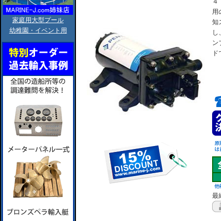
４
用
家庭用大型プール
知
幼稚園・イベント用
し
ン
ド
最終