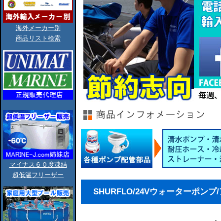
海外メーカー別
商品リスト検索
マイナス６０度凍結
超低温フリーザー
SHURFLO/24Vウォーターポンプ/アク