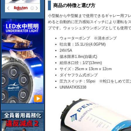
商品の特徴と選び方
小型艇から中型艇まで使用できるギャレー用フレ
めると自動的に圧力感知スイッチにより運転をス
プです。ウォッシュダウンポンプとしても使用
ウォーターポンプ ※清水ポンプ
吐出量：15.1L/分(4.0GPM)
24V/5A
揚水限界1.8m(自吸式)
給排水口径：1/2”(13mm)
サイズ：25cm x 13cm x 12cm
ダイヤフラム式ポンプ
圧力スイッチ：55psi ※蛇口をしめて
UNIMAT#35338