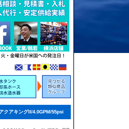
アキングII/4.0GPM/55psi