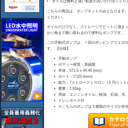
オイルは燃料と違い粘度が高いのでゆっくり
こちらの商品は、ポンプキットのみとなります
ください。
オイルだけでなく、ストレージでピットに溜ま
かい角まで吸い取れるので便利なポンプです。
この手動式ポンプは、７回のポンピングで１ガロン
す。 【仕様】
手動ポンプ
ボディー材質：真鍮製
本体：571.5 x 44.45 (mm)
ポート：1"(25.4mm)
能力：7ストローク１ガロン（3.75リット
重量：1.81kg
用途：エンジンオイル、軽油、石油、水
ドレンホース付
※こちらのポンプは５種類のサイズが存