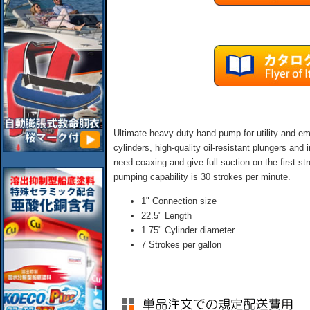
Ultimate heavy-duty hand pump for utility and em
cylinders, high-quality oil-resistant plungers a
need coaxing and give full suction on the first s
pumping capability is 30 strokes per minute.
1" Connection size
22.5" Length
1.75" Cylinder diameter
7 Strokes per gallon