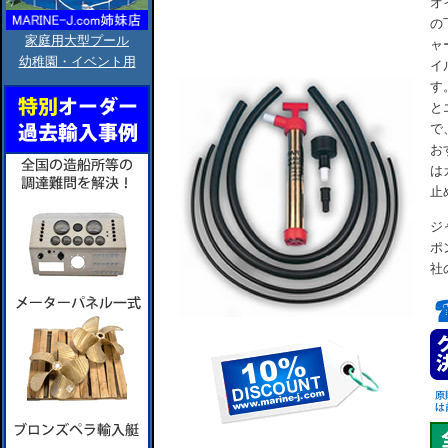
オ
の
家庭用大型プール
ャ
幼稚園・イベント用
イ
す
と
で
お
は
止
ジ
ポ
社