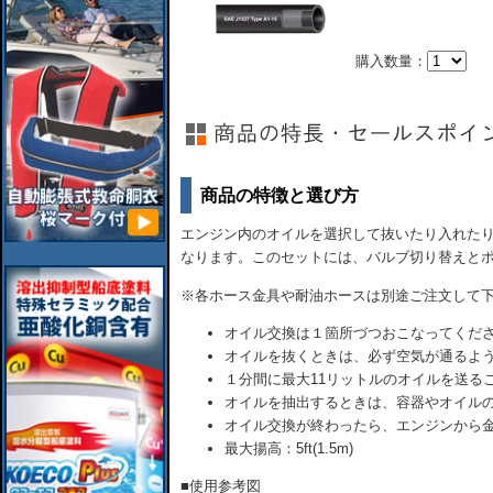
購入数量：
商品の特徴と選び方
エンジン内のオイルを選択して抜いたり入れた
なります。このセットには、バルブ切り替えと
※各ホース金具や耐油ホースは別途ご注文して
オイル交換は１箇所づつおこなってくだ
オイルを抜くときは、必ず空気が通るよ
１分間に最大11リットルのオイルを送る
オイルを抽出するときは、容器やオイル
オイル交換が終わったら、エンジンから
最大揚高：5ft(1.5m)
■使用参考図