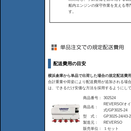
船内エンジンの保守作業を支える専
す。
配送費用の目安
横浜倉庫から単品で出荷した場合の規定配送費
合計重量や荷姿により配送費用が追加される場合
は、できるだけ安価な方法を採用するようにし
商品番号：
302524
REVERSO/
商品名：
式/GP3025-24
型 式：
GP3025-24/43-
製造元：
REVERSO
販売単位：
１セット