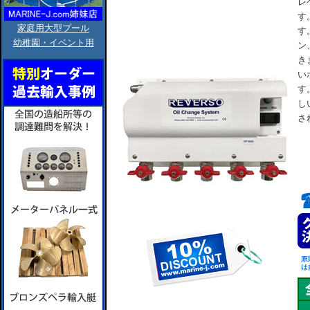
レ
す
家庭用大型プール
す
幼稚園・イベント用
ン
き
い
す
し
さ