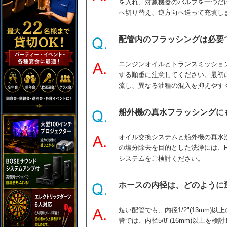
を入れ、対象機器のバルブを一つだ
へ切り替え、逆方向へ送って充填し
配管内のフラッシングは必要
エンジンオイルとトランスミッショ
する順番に注意してください。最初
流し、異なる油種の混入を抑えやす
船外機の真水フラッシングに
オイル交換システムと船外機の真水
の塩分除去を目的とした洗浄には、R
システムをご検討ください。
ホースの内径は、どのように
短い配管でも、内径1/2"(13mm
管では、内径5/8"(16mm)以上