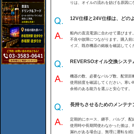
りは、オイルの流れを妨げる原因に
12V仕様と24V仕様は、ど
船内の直流電源に合わせて選びます
不良や故障につながります。購入前
イズ、既存機器の銘板を確認してく
REVERSOオイル交換シス
機器の数、必要なバルブ数、配管距
使用頻度を確認してください。寒い
余裕のある能力を選ぶと安心です。
長持ちさせるためのメンテナ
定期的にホース、継手、バルブ、配
使用時や長期間使わなかった後は、
漏れがある場合は、無理に運転を続