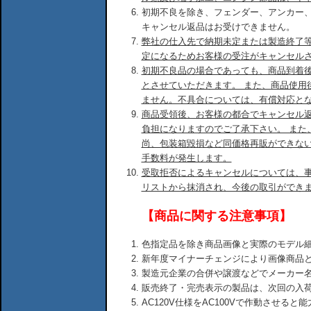
初期不良を除き、フェンダー、アンカー
キャンセル返品はお受けできません。
弊社の仕入先で納期未定または製造終了
定になるためお客様の受注がキャンセル
初期不良品の場合であっても、商品到着後
とさせていただきます。 また、商品使用
ません。不具合については、有償対応と
商品受領後、お客様の都合でキャンセル
負担になりますのでご了承下さい。 また
尚、包装箱毀損など同価格再販ができな
手数料が発生します。
受取拒否によるキャンセルについては、
リストから抹消され、今後の取引ができ
【商品に関する注意事項】
色指定品を除き商品画像と実際のモデル
新年度マイナーチェンジにより画像商品
製造元企業の合併や譲渡などでメーカー
販売終了・完売表示の製品は、次回の入
AC120V仕様をAC100Vで作動させる