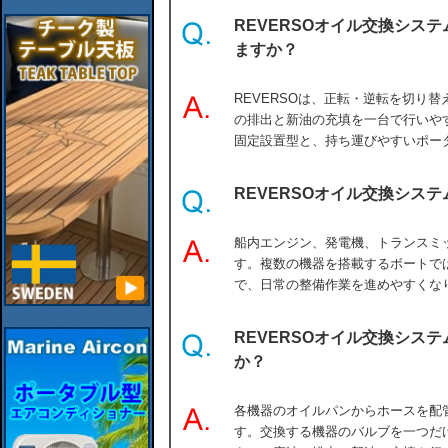
REVERSOオイル交換シス
ますか？
REVERSOは、正転・逆転を切り
の排出と新油の充填を一台で行いや
固定設置型と、持ち運びやすいポー
REVERSOオイル交換シス
船内エンジン、発電機、トランスミ
す。複数の機器を搭載するボートで
で、日常の整備作業を進めやすくな
REVERSOオイル交換シス
か？
各機器のオイルパンからホースを配
す。交換する機器のバルブを一つだ