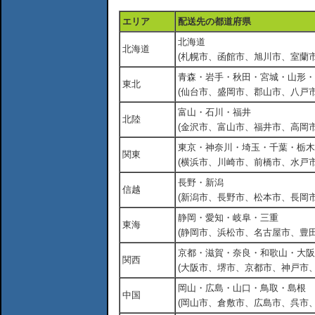
エリア
配送先の都道府県
北海道
北海道
(札幌市、函館市、旭川市、室蘭市
青森・岩手・秋田・宮城・山形・
東北
(仙台市、盛岡市、郡山市、八戸市
富山・石川・福井
北陸
(金沢市、富山市、福井市、高岡市
東京・神奈川・埼玉・千葉・栃木
関東
(横浜市、川崎市、前橋市、水戸市
長野・新潟
信越
(新潟市、長野市、松本市、長岡市
静岡・愛知・岐阜・三重
東海
(静岡市、浜松市、名古屋市、豊田
京都・滋賀・奈良・和歌山・大阪
関西
(大阪市、堺市、京都市、神戸市
岡山・広島・山口・鳥取・島根
中国
(岡山市、倉敷市、広島市、呉市