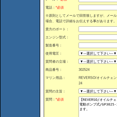
電話：
*必須
※原則としてメールで回答致しますが、メール
場合、電話で詳細をお伝えする事があります。
貴方のボート：
エンジン型式：
製造番号：
使用電圧：
質問者の立場：
商品番号：
302524
マリン用品：
REVERSO/オイルチェン
24
質問の主旨：
質問：
*必須