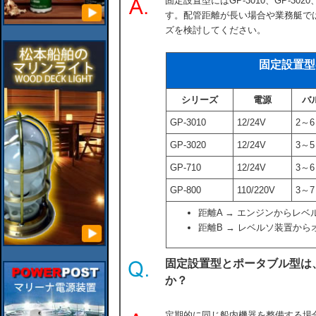
固定設置型にはGP-3010、GP-3020
す。配管距離が長い場合や業務艇で
ズを検討してください。
固定設置型
シリーズ
電源
バ
GP-3010
12/24V
2～6
GP-3020
12/24V
3～5
GP-710
12/24V
3～6
GP-800
110/220V
3～7
距離A → エンジンからレベ
距離B → レベルソ装置から
固定設置型とポータブル型は
か？
定期的に同じ船内機器を整備する場