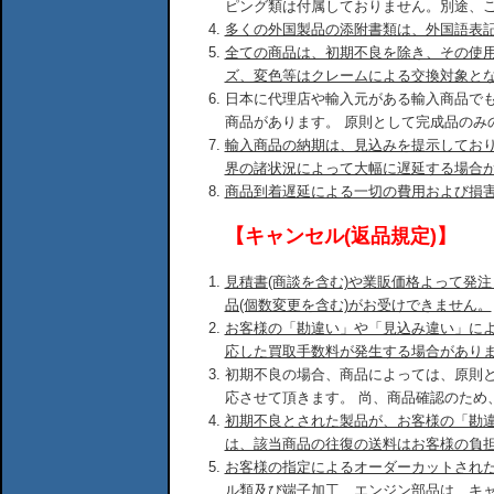
ピング類は付属しておりません。別途、
多くの外国製品の添附書類は、外国語表
全ての商品は、初期不良を除き、その使
ズ、変色等はクレームによる交換対象と
日本に代理店や輸入元がある輸入商品で
商品があります。 原則として完成品のみ
輸入商品の納期は、見込みを提示してお
界の諸状況によって大幅に遅延する場合
商品到着遅延による一切の費用および損
【キャンセル(返品規定)】
見積書(商談を含む)や業販価格よって発
品(個数変更を含む)がお受けできません。
お客様の「勘違い」や「見込み違い」に
応した買取手数料が発生する場合があり
初期不良の場合、商品によっては、原則
応させて頂きます。 尚、商品確認のため
初期不良とされた製品が、お客様の「勘
は、該当商品の往復の送料はお客様の負
お客様の指定によるオーダーカットされ
ル類及び端子加工、エンジン部品は、キ