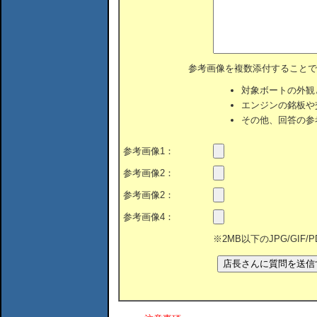
参考画像を複数添付することで
対象ボートの外観
エンジンの銘板や
その他、回答の参
参考画像1：
参考画像2：
参考画像2：
参考画像4：
※2MB以下のJPG/GIF