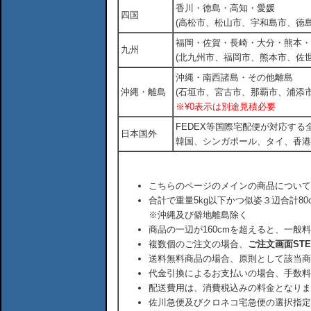
香川・徳島・高知・愛媛
四国
(高松市、松山市、宇和島市、徳島
福岡・佐賀・長崎・大分・熊本・
九州
(北九州市、福岡市、熊本市、佐
沖縄・南西諸島・その他離島
沖縄・離島
(石垣市、宮古市、那覇市、浦添市
※¥0表示は別途見積必要
FEDEX等国際宅配便が対応す
日本国外
韓国、シンガポール、タイ、香港
こちらのページのメインの商品について
合計で重量5kg以下かつ似姿３辺合計80
※沖縄及び僻地離島除く
商品の一辺が160cmを超えると、一般
複数個のご注文の場合、
ご注文画面ST
送料無料商品の場合、原則として該当商
代金引換によるお支払いの場合、手数料
配送費用は、消費税込みの料金となりま
佐川急便及びクロネコ宅急便の選択指定