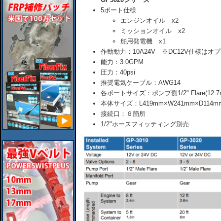
5ポート仕様
エンジンオイル x2
ミッションオイル x2
舶用発電機 x1
作動動力：10A24V ※DC12V仕様はオ
能力：3.0GPM
圧力：40psi
推奨電気ケーブル：AWG14
各ポートサイズ：ポンプ側1/2" Flare(12.7
本体サイズ：L419mm×W241mm×D114m
接続口：６箇所
1/2"ホースフィッティング別売