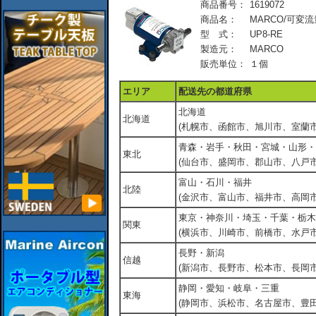
商品番号：
1619072
商品名：
MARCO/可変
型 式：
UP8-RE
製造元：
MARCO
販売単位：
１個
エリア
配送先の都道府県
北海道
北海道
(札幌市、函館市、旭川市、室蘭市
青森・岩手・秋田・宮城・山形・
東北
(仙台市、盛岡市、郡山市、八戸市
富山・石川・福井
北陸
(金沢市、富山市、福井市、高岡市
東京・神奈川・埼玉・千葉・栃木
関東
(横浜市、川崎市、前橋市、水戸市
長野・新潟
信越
(新潟市、長野市、松本市、長岡市
静岡・愛知・岐阜・三重
東海
(静岡市、浜松市、名古屋市、豊田