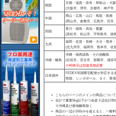
京都・滋賀・奈良・和歌山・大阪
関西
(大阪市、堺市、京都市、神戸市
岡山・広島・山口・鳥取・島根
中国
(岡山市、倉敷市、広島市、呉市
香川・徳島・高知・愛媛
四国
(高松市、松山市、宇和島市、徳島
福岡・佐賀・長崎・大分・熊本・
九州
(北九州市、福岡市、熊本市、佐
沖縄・南西諸島・その他離島
沖縄・離島
(石垣市、宮古市、那覇市、浦添市
※¥0表示は別途見積必要
FEDEX等国際宅配便が対応す
日本国外
韓国、シンガポール、タイ、香港
こちらのページのメインの商品について
合計で重量5kg以下かつ似姿３辺合計80
※沖縄及び僻地離島除く
商品の一辺が160cmを超えると、一般