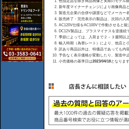
色指定品を除き商品画像と実際のモデル
新年度マイナーチェンジにより画像商品
製造元企業の合併や譲渡などでメーカー
販売終了・完売表示の製品は、次回の入
AC120V仕様をAC100Vで作動させる
DC12V製品は、プラスマイナスを逆接
季節によっては、入荷まで２－３週間以
輸入時期（為替レート）により、他店と
訳あり商品以外は、特価品であっても内
予告なく表示価格が変動したり、製造中
小売価格の基準日は
2023/04/18
となりま