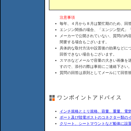
注意事項
毎年、４月から８月は繁忙期のため、回
エンジン関係の場合、「エンジン型式」
メーカーで公開されていない、質問の内
間要する場合もございます。
具体的な取付方法や設置後の効果などに
回答できない場合もございます。
スマホなどメールで容量の大きい画像を
すので、添付の際は事前にご連絡下さい
質問の回答は原則としてメールにて回答
インチ規格とミリ規格、容量、重量、電
ボート及び陸電ポストのコネクター類の
クリート、シートマウントなど船体に設