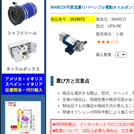
MARCO/可変流量リバーシブル電動オイルポンプ/1
商品番号：
1619072
製造元：MARCO
型式：UP8-RE
販売単位：１個
購入数量：
選び方と注意点
商品を選択する際は、型式、スペック、
交換の場合は、現物型番や既存写真があ
類似品でも付属品や接続方式が異なるこ
関連オプションの同時手配により施工や
■WEB特価は、インターネットでのご注文の
■数量について、12以上必要な場合は、注文