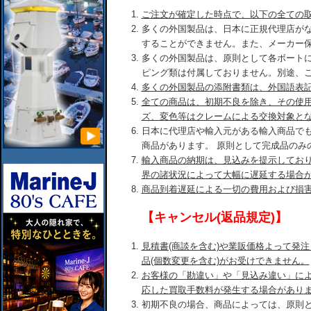
ご注文が確定した時点で、以下の全ての
多くの外国製品は、日本に正規代理店が
することができません。また、メーカー
多くの外国製品は、原則として各ボート
ピング類は付属しておりません。別途、
多くの外国製品の添附書類は、外国語表
全ての商品は、初期不良を除き、その使
ズ、変色等はクレームによる交換対象と
日本に代理店や輸入元がある輸入商品で
商品があります。 原則として完成品のみ
輸入商品の納期は、見込みを提示してお
界の諸状況によって大幅に遅延する場合
商品到着遅延による一切の費用および損
【キャンセル(返品規定)】
見積書(商談を含む)や業販価格よって発
品(個数変更を含む)がお受けできません。
お客様の「勘違い」や「見込み違い」に
応した買取手数料が発生する場合があり
初期不良の場合、商品によっては、原則