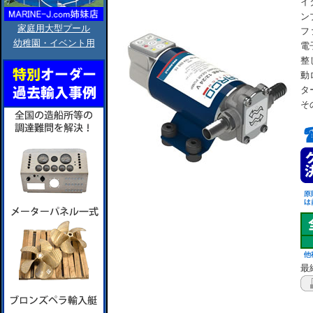
イ
ン
家庭用大型プール
フ
幼稚園・イベント用
電
整
動
タ
そ
最終