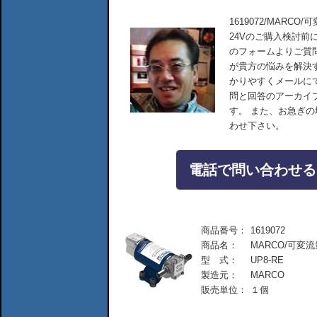
1619072/MARC
24Vのご購入検討前
のフォームよりご質
が貴方の悩みを解決
かりやすくメールに
問と回答のアーカイ
す。 また、お急ぎ
わせ下さい。
電話で問い合わせる：04
商品番号：
1619072
商品名：
MARCO/可変
型 式：
UP8-RE
製造元：
MARCO
販売単位：
１個