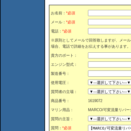
お名前：
*必須
メール：
*必須
電話：
*必須
※原則としてメールで回答致しますが、メール
場合、電話で詳細をお伝えする事があります。
貴方のボート：
エンジン型式：
製造番号：
使用電圧：
質問者の立場：
商品番号：
1619072
マリン用品：
MARCO/可変流量リバー
質問の主旨：
質問：
*必須