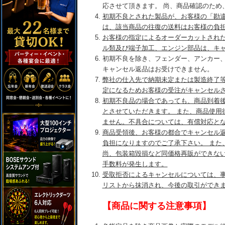
応させて頂きます。 尚、商品確認のため
初期不良とされた製品が、お客様の「勘
は、該当商品の往復の送料はお客様の負
お客様の指定によるオーダーカットされ
ル類及び端子加工、エンジン部品は、キ
初期不良を除き、フェンダー、アンカー
キャンセル返品はお受けできません。
弊社の仕入先で納期未定または製造終了
定になるためお客様の受注がキャンセル
初期不良品の場合であっても、商品到着後
とさせていただきます。 また、商品使用
ません。不具合については、有償対応と
商品受領後、お客様の都合でキャンセル
負担になりますのでご了承下さい。 また
尚、包装箱毀損など同価格再販ができな
手数料が発生します。
受取拒否によるキャンセルについては、
リストから抹消され、今後の取引ができ
【商品に関する注意事項】