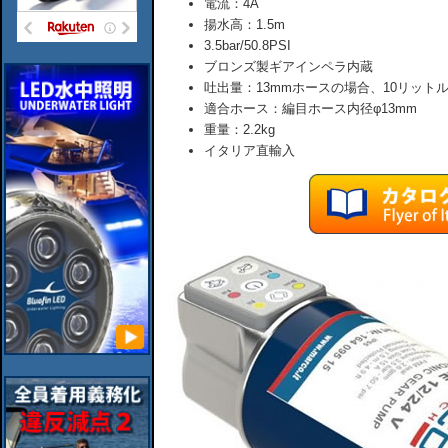
電流：4A
揚水高：1.5m
3.5bar/50.8PSI
ブロンズ製ギアインペラ内蔵
吐出量：13mmホースの場合、10リットル/分
適合ホース：編目ホース内径φ13mm
重量：2.2kg
イタリア直輸入