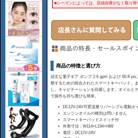
■シーズンによっては、店頭在庫がなく取り寄
商品の特徴と選び方
頑丈な電子ギア ポンプ 2.6 gpm および 50.
整するための統合されたスマートキーパッド。
し、キャビテーションを回避します。オイルと
で操作も持ち運びも簡単。
DC12V-24V可変流量リバーシブル電動
エンジンオイルの種別は問いません
スマートキーパッドスイッチ付
外形寸法：W114×L194×H89
電圧：DC12V-24V