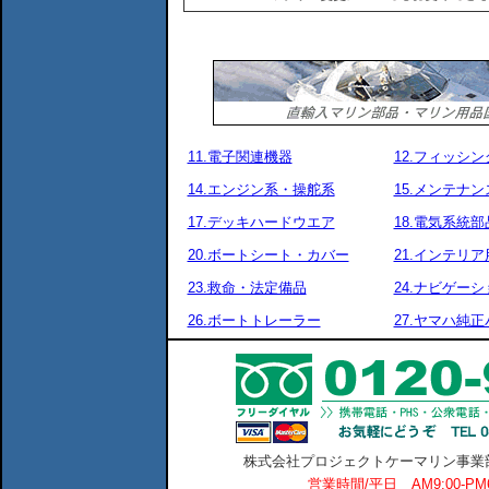
11.電子関連機器
12.フィッシ
14.エンジン系・操舵系
15.メンテナ
17.デッキハードウエア
18.電気系統部
20.ボートシート・カバー
21.インテリア
23.救命・法定備品
24.ナビゲーシ
26.ボートトレーラー
27.ヤマハ純
株式会社プロジェクトケーマリン事業部 横
営業時間/平日 AM9:00-P