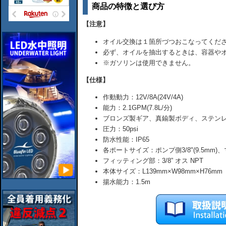
商品の特徴と選び方
【注意】
オイル交換は１箇所づつおこなってくだ
必ず、オイルを抽出するときは、容器や
※ガソリンは使用できません。
【仕様】
作動動力：12V/8A(24V/4A)
能力：2.1GPM(7.8L/分)
ブロンズ製ギア、真鍮製ボディ、ステン
圧力：50psi
防水性能：IP65
各ポートサイズ：ポンプ側3/8"(9.5mm)、マ
フィッティング部：3/8” オス NPT
本体サイズ：L139mm×W98mm×H76mm
揚水能力：1.5m