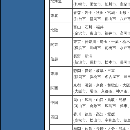
北海道
(札幌市、函館市、旭川市、室蘭市
青森・岩手・秋田・宮城・山形・
東北
(仙台市、盛岡市、郡山市、八戸市
富山・石川・福井
北陸
(金沢市、富山市、福井市、高岡市
東京・神奈川・埼玉・千葉・栃木
関東
(横浜市、川崎市、前橋市、水戸市
長野・新潟
信越
(新潟市、長野市、松本市、長岡市
静岡・愛知・岐阜・三重
東海
(静岡市、浜松市、名古屋市、豊田
京都・滋賀・奈良・和歌山・大阪
関西
(大阪市、堺市、京都市、神戸市
岡山・広島・山口・鳥取・島根
中国
(岡山市、倉敷市、広島市、呉市
香川・徳島・高知・愛媛
四国
(高松市、松山市、宇和島市、徳島
福岡・佐賀・長崎・大分・熊本・