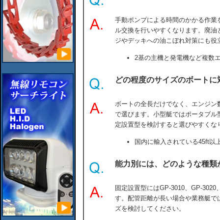
手動ポンプによる時間のかかる作業
ル交換を行いやすくなります。廃油
ジやデッキへの油こぼれ対策にも役
2基の主機と発電機など複数
どの程度のサイズのボートに
ボートの全長だけでなく、エンジン
で選びます。小型艇ではポータブル
定設置型を検討すると選びやすくな
国内に輸入されている45ft
能力別には、どのような種類
固定設置型にはGP-3010、GP-3020
す。配管距離が長い場合や業務艇で
ズを検討してください。