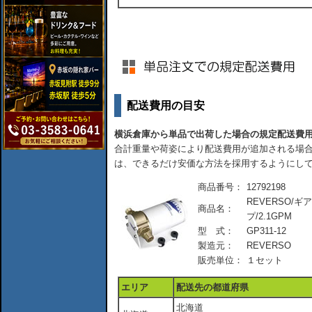
配送費用の目安
横浜倉庫から単品で出荷した場合の規定配送費
合計重量や荷姿により配送費用が追加される場合
は、できるだけ安価な方法を採用するようにし
商品番号：
12792198
REVERSO/
商品名：
プ/2.1GPM
型 式：
GP311-12
製造元：
REVERSO
販売単位：
１セット
エリア
配送先の都道府県
北海道