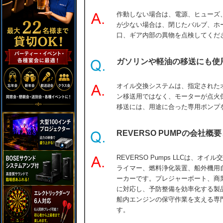
作動しない場合は、電源、ヒューズ
が少ない場合は、閉じたバルブ、ホ
口、ギア内部の異物を点検してくだ
ガソリンや軽油の移送にも使
オイル交換システムは、指定された
ン移送用ではなく、モーターが点火
移送には、用途に合った専用ポンプ
REVERSO PUMPの会社
REVERSO Pumps LLCは、
ライマー、燃料浄化装置、船外機用
ーカーです。プレジャーボート、商
に対応し、予防整備を効率化する製
船内エンジンの保守作業を支える専
す。