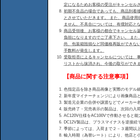
定になるためお客様の受注がキャンセル
初期不良品の場合であっても、商品到着後
とさせていただきます。 また、商品使用
ません。不具合については、有償対応と
商品受領後、お客様の都合でキャンセル
負担になりますのでご了承下さい。 また
尚、包装箱毀損など同価格再販ができな
手数料が発生します。
受取拒否によるキャンセルについては、
リストから抹消され、今後の取引ができ
【商品に関する注意事項】
色指定品を除き商品画像と実際のモデル
新年度マイナーチェンジにより画像商品
製造元企業の合併や譲渡などでメーカー
販売終了・完売表示の製品は、次回の入
AC120V仕様をAC100Vで作動させる
DC12V製品は、プラスマイナスを逆接
季節によっては、入荷まで２－３週間以
輸入時期（為替レート）により、他店と