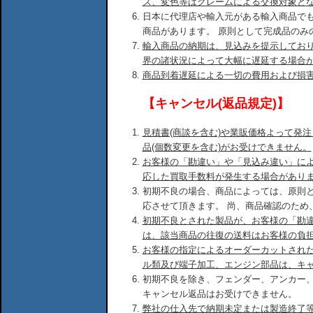
ズ、変色等はクレームによる交換対象と
日本に代理店や輸入元がある輸入商品で
商品があります。 原則として完成品のみ
輸入商品の納期は、見込みを提示してお
界の諸状況によって大幅に遅延する場合
商品到着遅延による一切の費用および損
【キャンセル(返品規定)】
見積書(商談を含む)や業販価格よって発
品(個数変更を含む)がお受けできません。
お客様の「勘違い」や「見込み違い」に
応した買取手数料が発生する場合があり
初期不良の場合、商品によっては、原則
応させて頂きます。 尚、商品確認のため
初期不良とされた製品が、お客様の「勘
は、該当商品の往復の送料はお客様の負
お客様の指定によるオーダーカットされ
ル類及び端子加工、エンジン部品は、キ
初期不良を除き、フェンダー、アンカー
キャンセル返品はお受けできません。
弊社の仕入先で納期未定または製造終了