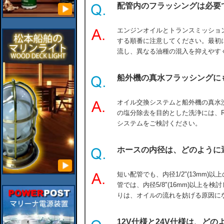
配管内のフラッシングは必要
エンジンオイルとトランスミッショ
する順番に注意してください。最初
流し、異なる油種の混入を抑えやす
船外機の真水フラッシングに
オイル交換システムと船外機の真水
の塩分除去を目的とした洗浄には、R
システムをご検討ください。
ホースの内径は、どのように
短い配管でも、内径1/2"(13mm
管では、内径5/8"(16mm)以上
りは、オイルの流れを妨げる原因に
12V仕様と24V仕様は、ど