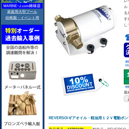
レ
ル
家庭用大型プール
る
幼稚園・イベント用
す
し
最終
REVERSO/ギアオイル・軽油用１２Ｖ電動ポンプ/