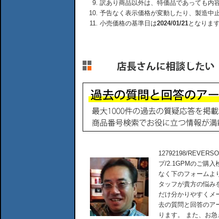
訳あり商品以外は、特価品であっても内
予告なく表示価格が変動したり、製造中
小売価格の基準日は
2024/01/21
となりま
12792198/REV
プ/2.1GPMのご
なく下のフォームよ
タッフが貴方の悩み
だけ分かりやすくメ
去の質問と回答のア
ります。 また、お