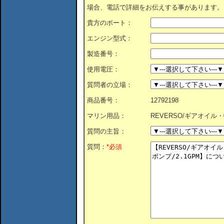
場合、電話で詳細をお伝えする事があります。
貴方のボート：
エンジン型式：
製造番号：
使用電圧：
質問者の立場：
商品番号：
12792198
マリン用品：
REVERSO/ギアオイル
質問の主旨：
質問：
*必須