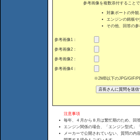
参考画像を複数添付することで
対象ボートの外観
エンジンの銘板や
その他、回答の参
参考画像1：
参考画像2：
参考画像2：
参考画像4：
※2MB以下のJPG/GIF
注意事項
毎年、４月から８月は繁忙期のため、回
エンジン関係の場合、「エンジン型式」
メーカーで公開されていない、質問の内
間要する場合もございます。