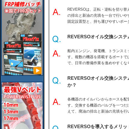
REVERSOは、正転・逆転を切り
の排出と新油の充填を一台で行いや
固定設置型と、持ち運びやすいポー
REVERSOオイル交換シス
船内エンジン、発電機、トランスミ
す。複数の機器を搭載するボートで
で、日常の整備作業を進めやすくな
REVERSOオイル交換シス
か？
各機器のオイルパンからホースを配
す。交換する機器のバルブを一つだ
えて、廃油の排出と新油の充填を行
REVERSOを導入するメリッ