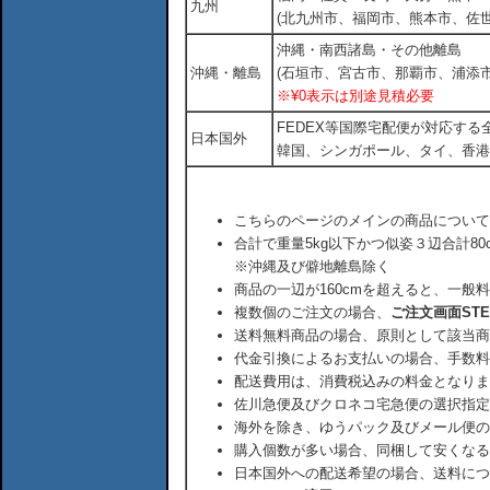
九州
(北九州市、福岡市、熊本市、佐
沖縄・南西諸島・その他離島
沖縄・離島
(石垣市、宮古市、那覇市、浦添市
※¥0表示は別途見積必要
FEDEX等国際宅配便が対応す
日本国外
韓国、シンガポール、タイ、香港
こちらのページのメインの商品について
合計で重量5kg以下かつ似姿３辺合計80
※沖縄及び僻地離島除く
商品の一辺が160cmを超えると、一般
複数個のご注文の場合、
ご注文画面ST
送料無料商品の場合、原則として該当商
代金引換によるお支払いの場合、手数料
配送費用は、消費税込みの料金となりま
佐川急便及びクロネコ宅急便の選択指定
海外を除き、ゆうパック及びメール便の
購入個数が多い場合、同梱して安くなる
日本国外への配送希望の場合、送料につ