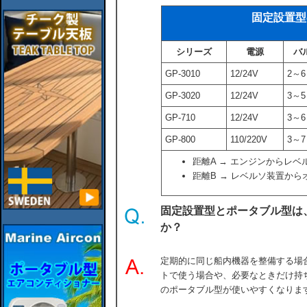
固定設置型
シリーズ
電源
バ
GP-3010
12/24V
2～6
GP-3020
12/24V
3～5
GP-710
12/24V
3～6
GP-800
110/220V
3～7
距離A → エンジンからレベ
距離B → レベルソ装置から
固定設置型とポータブル型は
か？
定期的に同じ船内機器を整備する場
トで使う場合や、必要なときだけ持
のポータブル型が使いやすくなりま