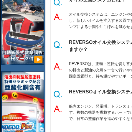
オイル交換システムは、エンジンや
し、新しいオイルを注入する装置で
ンプによる手間や油こぼれを減らせ
REVERSOオイル交換シス
ますか？
REVERSOは、正転・逆転を切り
の排出と新油の充填を一台で行いや
固定設置型と、持ち運びやすいポー
REVERSOオイル交換シス
船内エンジン、発電機、トランスミ
す。複数の機器を搭載するボートで
で、日常の整備作業を進めやすくな