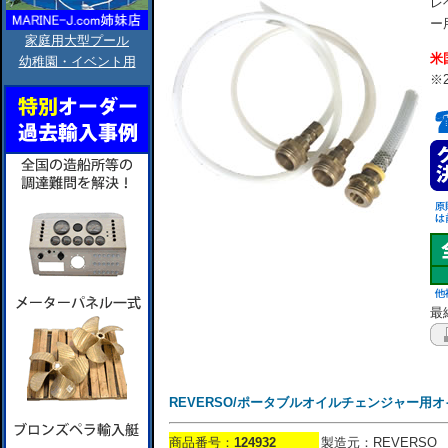
レ
ー
家庭用大型プール
米
幼稚園・イベント用
※
最終
REVERSO/ポータブルオイルチェンジャー用
商品番号：
124932
製造元：REVERSO