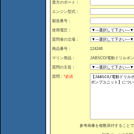
貴方のボート：
エンジン型式：
製造番号：
使用電圧：
質問者の立場：
商品番号：
124248
マリン用品：
JABSCO/電動ドリル
質問の主旨：
質問：
*必須
参考画像を複数添付することで