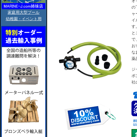
オ
の
家庭用大型プール
ャ
幼稚園・イベント用
イ
す
と
で
お
な
薬
ジ
ポ
社