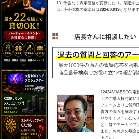
予告なく表示価格が変動したり、製造中
小売価格の基準日は
2024/03/19
となりま
124248/JABS
トのご購入検討前に
フォームよりご質問
貴方の悩みを解決す
りやすくメールにて
と回答のアーカイブ
また、お急ぎの場合
下さい。