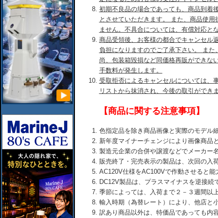
初期不良品の場合であっても、商品到着後
とさせていただきます。 また、商品使用
ません。不具合については、有償対応と
商品受領後、お客様の都合でキャンセル
負担になりますのでご了承下さい。 また
尚、包装箱毀損など同価格再販ができな
手数料が発生します。
受取拒否によるキャンセルについては、
リストから抹消され、今後の取引ができ
【商品に関する注意事項】
色指定品を除き商品画像と実際のモデル
新年度マイナーチェンジにより画像商品
製造元企業の合併や譲渡などでメーカー
販売終了・完売表示の製品は、次回の入
AC120V仕様をAC100Vで作動させる
DC12V製品は、プラスマイナスを逆接
季節によっては、入荷まで２－３週間以
輸入時期（為替レート）により、他店と
訳あり商品以外は、特価品であっても内