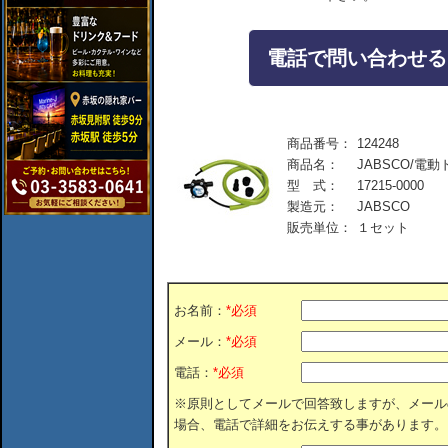
電話で問い合わせる：04
商品番号：
124248
商品名：
JABSCO/
型 式：
17215-0000
製造元：
JABSCO
販売単位：
１セット
お名前：
*必須
メール：
*必須
電話：
*必須
※原則としてメールで回答致しますが、メール
場合、電話で詳細をお伝えする事があります。