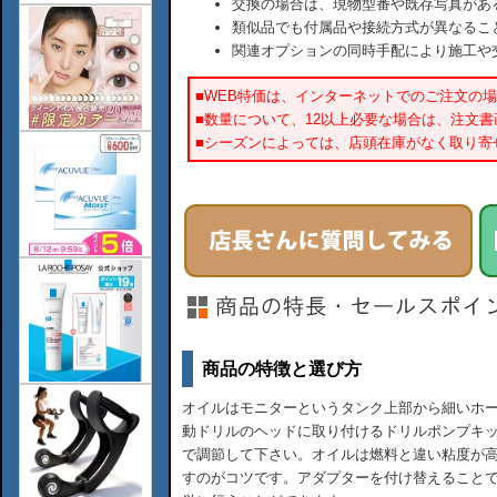
交換の場合は、現物型番や既存写真があ
類似品でも付属品や接続方式が異なるこ
関連オプションの同時手配により施工や
■WEB特価は、インターネットでのご注文の
■数量について、12以上必要な場合は、注文
■シーズンによっては、店頭在庫がなく取り寄
商品の特徴と選び方
オイルはモニターというタンク上部から細いホ
動ドリルのヘッドに取り付けるドリルポンプキ
で調節して下さい。オイルは燃料と違い粘度が
すのがコツです。アダプターを付け替えること