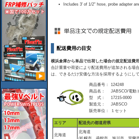
Includes 3' of 1/2" hose, probe adapter and
配送費用の目安
横浜倉庫から単品で出荷した場合の規定配送費
合計重量や荷姿により配送費用が追加される場合
は、できるだけ安価な方法を採用するようにし
商品番号：
124248
商品名：
JABSCO/
型 式：
17215-0000
製造元：
JABSCO
販売単位：
１セット
エリア
配送先の都道府県
北海道
北海道
(札幌市、函館市、旭川市、室蘭市