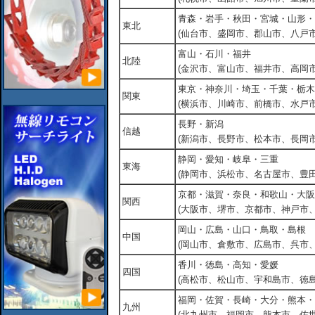
青森・岩手・秋田・宮城・山形・
東北
(仙台市、盛岡市、郡山市、八戸市
富山・石川・福井
北陸
(金沢市、富山市、福井市、高岡市
東京・神奈川・埼玉・千葉・栃木
関東
(横浜市、川崎市、前橋市、水戸市
長野・新潟
信越
(新潟市、長野市、松本市、長岡市
静岡・愛知・岐阜・三重
東海
(静岡市、浜松市、名古屋市、豊田
京都・滋賀・奈良・和歌山・大阪
関西
(大阪市、堺市、京都市、神戸市
岡山・広島・山口・鳥取・島根
中国
(岡山市、倉敷市、広島市、呉市
香川・徳島・高知・愛媛
四国
(高松市、松山市、宇和島市、徳島
福岡・佐賀・長崎・大分・熊本・
九州
(北九州市、福岡市、熊本市、佐