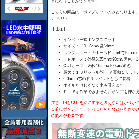
単に行うことができます。
こちらの商品は、ポンプキットのみとなります
ください。
【仕様】
インペラー式ポンプユニット
サイズ：L101.6cm×径64mm
ポンプユニットのホース径：5/8"(16mm)
ＩＮホース：外径3.35mmx90cm/黒色
OUTホース：内径16mmx100cm/緑色
最大：１３リットル/分 ※実働１リット
6.35mm芯のドリルビットとして装着
オイルだけじゃなく水も吸えます
片手では作業できません。ポンプを押さ
注意：INとOUTを逆にすると吸えないばかり
る前にポンプユニット内にＣＲＣなどを吹きか
に慣れが必要です。