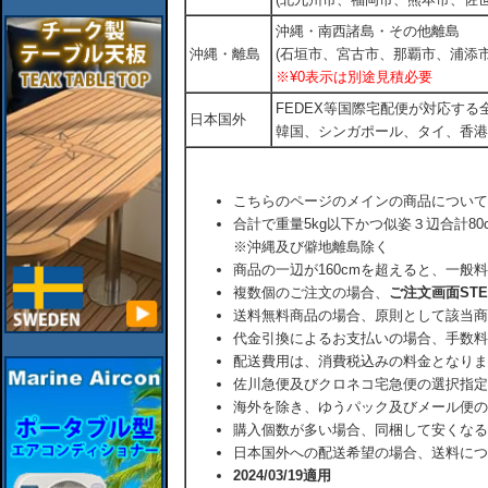
沖縄・南西諸島・その他離島
沖縄・離島
(石垣市、宮古市、那覇市、浦添市
※¥0表示は別途見積必要
FEDEX等国際宅配便が対応す
日本国外
韓国、シンガポール、タイ、香港
こちらのページのメインの商品について
合計で重量5kg以下かつ似姿３辺合計80
※沖縄及び僻地離島除く
商品の一辺が160cmを超えると、一般
複数個のご注文の場合、
ご注文画面ST
送料無料商品の場合、原則として該当商
代金引換によるお支払いの場合、手数料
配送費用は、消費税込みの料金となりま
佐川急便及びクロネコ宅急便の選択指定
海外を除き、ゆうパック及びメール便の
購入個数が多い場合、同梱して安くなる
日本国外への配送希望の場合、送料につ
2024/03/19適用