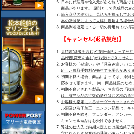
日本に代理店や輸入元がある輸入商品で
商品があります。 原則として完成品のみ
輸入商品の納期は、見込みを提示してお
界の諸状況によって大幅に遅延する場合
商品到着遅延による一切の費用および損
【キャンセル(返品規定)】
見積書(商談を含む)や業販価格よって発
品(個数変更を含む)がお受けできません。
お客様の「勘違い」や「見込み違い」に
応した買取手数料が発生する場合があり
初期不良の場合、商品によっては、原則
応させて頂きます。 尚、商品確認のため
初期不良とされた製品が、お客様の「勘
は、該当商品の往復の送料はお客様の負
お客様の指定によるオーダーカットされ
ル類及び端子加工、エンジン部品は、キ
初期不良を除き、フェンダー、アンカー
キャンセル返品はお受けできません。
弊社の仕入先で納期未定または製造終了
定になるためお客様の受注がキャンセル