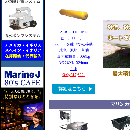
AERE DOCKING
ビーチローラー
ボートを載せて転移動
砂地、泥地、草地
最大積載量：908kg
W228XL1524mm
１本
Only \17,600-
マリンカ