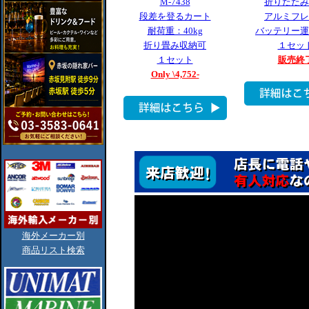
M-7438
折りたたみ
段差を登るカート
アルミフレ
耐荷重：40kg
バッテリー運
折り畳み収納可
１セッ
１セット
販売終
Only \4,752-
海外メーカー別
商品リスト検索