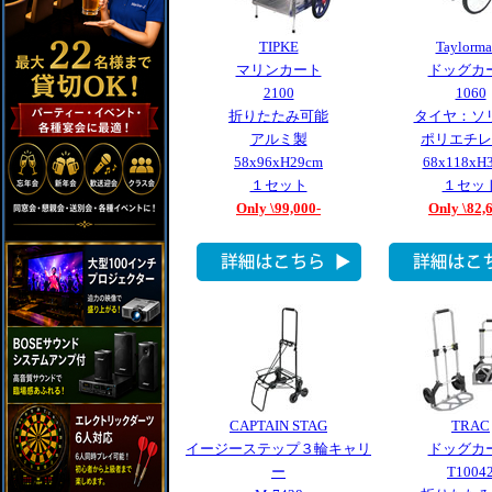
TIPKE
Taylorma
マリンカート
ドッグカ
2100
1060
折りたたみ可能
タイヤ：ソ
アルミ製
ポリエチレ
58x96xH29cm
68x118xH
１セット
１セッ
Only \99,000-
Only \82,
CAPTAIN STAG
TRAC
イージーステップ３輪キャリ
ドッグカ
ー
T1004