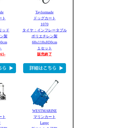
de
Taylormade
ート
ドッグカート
1070
リッド
タイヤ：インフレータブル
ン製
ポリエチレン製
30cm
68x118xH30cm
ト
１セット
665-
販売終了
WESTMARINE
ート
マリンカート
2
Large