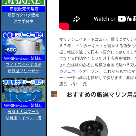
最新カタログ販売
注文受付中
マリンジェイドットコムが、横浜にマリン
８７年。 インターネットが普及する前から
掘し雑誌を通して日本へ紹介して参りまし
フなど専門誌でも１０年以上広告を掲載。
マイナス６０度凍結
された経験のあるお客様は全国で延べ５万人
超低温フリーザー
カフェバー
をオープン。 これからも常に
ーナー様へ商品を供給して参ります。相談
店長 朽木 元
家庭用大型プール
幼稚園・イベント用