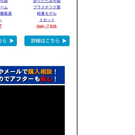
可能
折りたたみ可能
ーム
プラスチツク製
搬最適
軽量モデル
ト
１セット
了
Only \7,920-