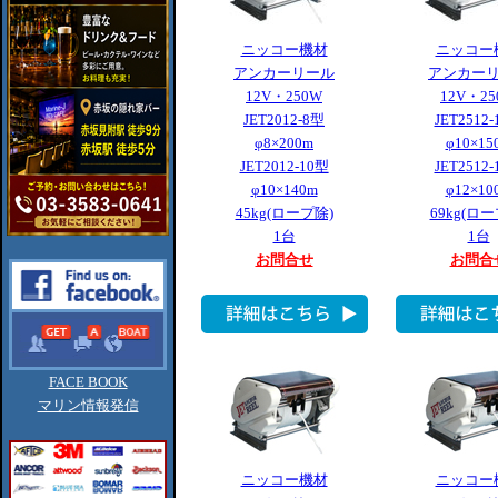
ニッコー機材
ニッコー
アンカーリール
アンカー
12V・250W
12V・25
JET2012-8型
JET2512
φ8×200m
φ10×15
JET2012-10型
JET2512
φ10×140m
φ12×10
45kg(ロープ除)
69kg(ロ
1台
1台
お問合せ
お問合
FACE BOOK
マリン情報発信
ニッコー機材
ニッコー