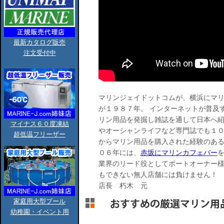
最新カタログ販売
注文受付中
マリンジェイドットコムが、横浜にマ
が１９８７年。 インターネットが普及
リン用品を発掘し雑誌を通して日本へ紹
マイナス６０度凍結
やオーシャンライフなど専門誌でも１０
超低温フリーザー
からマリン用品を購入された経験のある
０６年には、
赤坂にマリンカフェバー
を
業界のリード役としてボートオーナー
もできない無人店舗には負けません！
店長 朽木 元
家庭用大型プール
幼稚園・イベント用