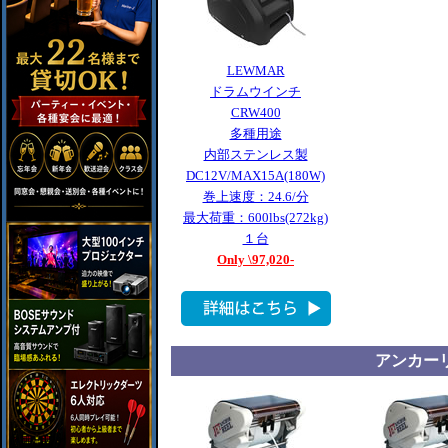
LEWMAR
ドラムウインチ
CRW400
多種用途
内部ステンレス製
DC12V/MAX15A(180W)
巻上速度：24.6/分
最大荷重：600lbs(272kg)
１台
Only \97,020-
アンカー