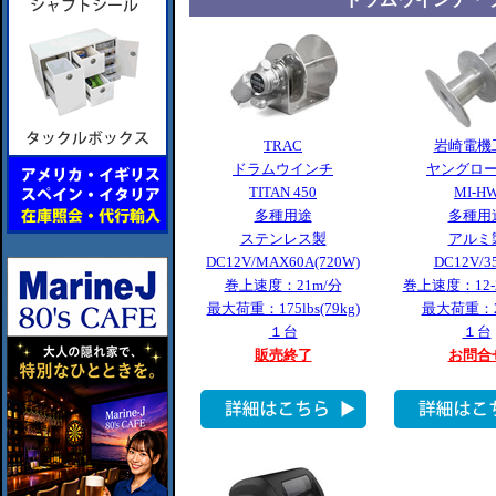
TRAC
岩崎電機
ドラムウインチ
ヤングロ
TITAN 450
MI-H
多種用途
多種用
ステンレス製
アルミ
DC12V/MAX60A(720W)
DC12V/3
巻上速度：21m/分
巻上速度：12-2
最大荷重：175lbs(79kg)
最大荷重：2
１台
１台
販売終了
お問合