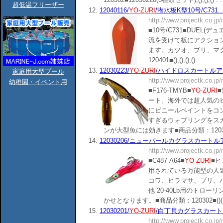
超低温フリーザー
12.
12040116/
YO-ZURI
/潜水板K型10号/C731..
http://www.projectk.co.jp
■10号/C731■DUEL
流を受けて板にアクショ
ます。カツオ、ブリ、マ
120401■(),(),(),() . . .
13.
12030223/
YO-ZURI
/ハイドロスカートルアー
家庭用大型プール
http://www.projectk.co.jp
幼稚園・イベント用
■F176-TMYB■
YO-ZURI
ート。海外では超人気の
にビニールペイントをコ
すぎるウォブリングをス
ンが大型魚には効きます■商品分類：120302■()()
14.
12030206/ニューパールカグラスカートルア
http://www.projectk.co.jp
■C487-A64■
YO-ZURI
■
用されている万能型の人気
コワ、ヒラマサ、ブリ、
他 20-40Lb用のトロ
かせとなります。■商品分類：120302■()(). 
15.
12030201/
YO-ZURI
/白丁貝カグラスカートル
http://www.projectk.co.jp