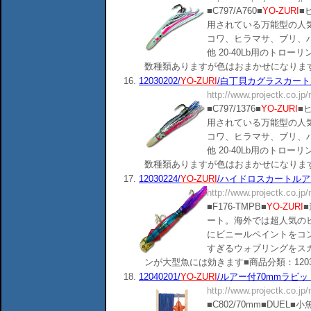
■C797/A760■
YO-ZURI
■
用されている万能型の人気
コワ、ヒラマサ、ブリ、
他 20-40Lb用のトロ
数種類ありますが色はおまかせになります。■商品分類
16.
12030202/
YO-ZURI
/白丁貝カグラスカートル
http://www.projectk.co.jp
■C797/1376■
YO-ZURI
■
用されている万能型の人気
コワ、ヒラマサ、ブリ、
他 20-40Lb用のトロ
数種類ありますが色はおまかせになります。■商品分類
17.
12030224/
YO-ZURI
/ハイドロスカートルアー
http://www.projectk.co.jp
■F176-TMPB■
YO-ZURI
ート。海外では超人気の
にビニールペイントをコ
すぎるウォブリングをス
ンが大型魚には効きます■商品分類：120302■()()
18.
12040201/
YO-ZURI
/ルアー付70mmラビット
http://www.projectk.co.jp
■C802/70mm■DU