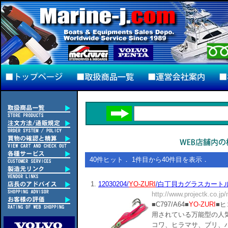
40件ヒット． 1件目から40件目を表示．
1.
12030204/
YO-ZURI
/白丁貝カグラスカートルア
http://www.projectk.co.jp
■C797/A64■
YO-ZURI
■
用されている万能型の人気
コワ、ヒラマサ、ブリ、