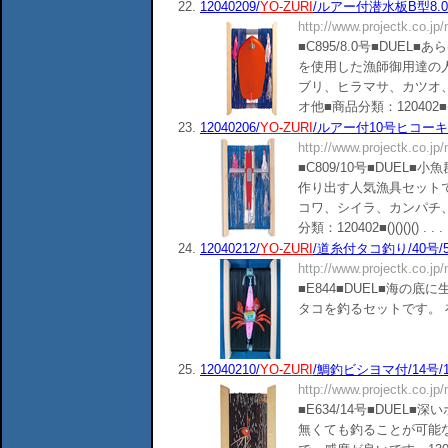
22.
12040209/
YO-ZURI
/ルアー付潜水板B型8.0号
http://www.projectk.co.jp
■C895/8.0号■DUE
を使用した漁師御用達の人
ブリ、ヒラマサ、カツオ
オ他■商品分類：120402■()()()
23.
12040206/
YO-ZURI
/ルアー付10号ヒコーキ/
http://www.projectk.co.jp
■C809/10号■DUE
作り出す人気漁具セット
コワ、シイラ、カンパチ
分類：120402■()()()() . . .
24.
12040212/
YO-ZURI
/道糸付タコ釣り/40号/
http://www.projectk.co.jp
■E844■DUEL■海の
タコを釣るセットです。 在庫：1個
25.
12040210/
YO-ZURI
/鯛釣ビシヨマ付/14号/1
http://www.projectk.co.jp
■E634/14号■DUE
無くても釣ることが可能