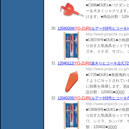
■C686■DUEL■バク
ーを大きくシャクリます
けます。■商品分類：120401■()(
30.
12040204/
YO-ZURI
/ルアー付8号ヒコーキ/4
http://www.projectk.co.jp
■C807/8号■DUEL
り出す人気漁具セットで
ズキ、イナダ、サゴシ、シイラ、
. .
31.
12040112/
YO-ZURI
/波きりヒコーキ左/C72
http://www.projectk.co.jp
■C725■DUEL■表面
ぐようにカットされてい
に効果を発揮します。急
品分類：120401■()()()() . .
32.
12040205/
YO-ZURI
/ルアー付9号ヒコーキ/5
http://www.projectk.co.jp
■C808/9号■DUEL
り出す人気漁具セットで
ワ、シイラ、カンパチ、
類：120402■()()()() . . .