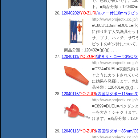
で、感度が良いです。13
ト。■商品分類：120402■()()()
26.
12040202/
YO-ZURI
/ルアー付110mmラビット
http://www.projectk.co.jp
■C803/110mm■DU
に作り出す人気漁具セット
サ、ブリ、ハマチ、サワ
ビットのギジ針について、
商品分類：120402■()()()() . . .
27.
12040111/
YO-ZURI
/波きりヒコーキ右/C72
http://www.projectk.co.jp
■C724■DUEL■表面
ぐようにカットされてい
に効果を発揮します。急
品分類：120401■()()()() . .
28.
12040115/
YO-ZURI
/四国型ダボー115mm/C
http://www.projectk.co.jp
■C899■DUEL■バク
ーを大きくシャクリます
けます。■商品分類：120401■()(
29.
12040113/
YO-ZURI
/四国型ダボー85mm/C6
http://www.projectk.co.jp