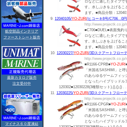
ロなどに適したタイプです
す。水しぶきを上げるこ
ます。■商品分類：120401■(),()
9.
12040105/
YO-ZURI
/ヒコーキ8号/C706...0円
http://www.projectk.co.jp
■C706■DUEL■表面
航空部品インテリア
ロなどに適したタイプです
ファーストシート販売
す。水しぶきを上げるこ
ます。■商品分類：120401■(),()
10.
12030227/
YO-ZURI
/3Dスクアートフローティン
http://www.projectk.co.jp
■R1166-CPRB■
YO-ZURI
「米国名SASHIMI」
のあらゆるゲームフィッ
最新カタログ販売
となったハイブリッドル
注文受付中
120302■12030228(3種類セット),(),(),() . . 
11.
12030225/
YO-ZURI
/3Dスクアートフローティン
http://www.projectk.co.jp
■R1166-CPGR■
YO-ZURI
「米国名SASHIMI」
のあらゆるゲームフィッ
となったハイブリッドル
マイナス６０度凍結
120302■12030228(3種類セット),(),(),() . . 