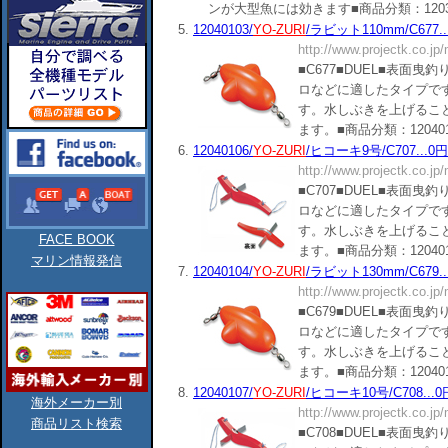
ンが大型魚には効きます■商品分類：120302■(),()
5.
12040103/
YO-ZURI
/ラビット110mm/C677..
http://www.projectk.co.jp
■C677■DUEL■表面
ロなどに適したタイプです
す。水しぶきを上げるこ
ます。■商品分類：120401■(),()
6.
12040106/
YO-ZURI
/ヒコーキ9号/C707...0円
http://www.projectk.co.jp
■C707■DUEL■表面
ロなどに適したタイプです
す。水しぶきを上げるこ
FACE BOOK
ます。■商品分類：120401■(),()
マリン情報発信
7.
12040104/
YO-ZURI
/ラビット130mm/C679..
http://www.projectk.co.jp
■C679■DUEL■表面
ロなどに適したタイプです
す。水しぶきを上げるこ
ます。■商品分類：120401■(),()
8.
12040107/
YO-ZURI
/ヒコーキ10号/C708...0
海外メーカー別
http://www.projectk.co.jp
商品リスト検索
■C708■DUEL■表面