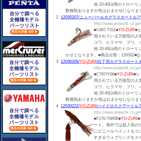
他 20-40Lb用のトロ
数種類ありますが色はおまかせになります。■商品分類：
2.
12030207/ニューパールカグラスカートルアー1
http://www.projectk.co.jp
■C487-T311■
YO-ZURI
■
用されている万能型の人気
コワ、ヒラマサ、ブリ、
他 20-40Lb用のトロ
かせとなります。■商品分類：120302■(),(. 
3.
12030205/
YO-ZURI
/白丁貝カグラスカートルア
http://www.projectk.co.jp
■C797/Y06■
YO-ZURI
■
用されている万能型の人気
コワ、ヒラマサ、ブリ、
他 20-40Lb用のトロ
数種類ありますが色はおまかせになります。■商品分類：
4.
12030222/
YO-ZURI
/ハイドロスクアートルアー
http://www.projectk.co.jp
■F176-TMRB■
YO-ZURI
ート。海外では超人気の
にビニールペイントをコ
すぎるウォブリングをス