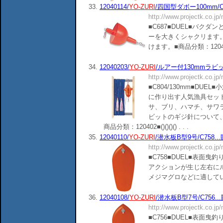
33.
12040114/
YO-ZURI
/四国型ダボー100mm/C
http://www.projectk.co.jp
■C687■DUEL■バク
ーを大きくシャクリます
けます。■商品分類：120401■()(
34.
12040203/
YO-ZURI
/ルアー付130mmラビット
http://www.projectk.co.jp
■C804/130mm■DU
に作り出す人気漁具セット
サ、ブリ、ハマチ、サワ
ビットのギジ針について、
商品分類：120402■()()()() . . .
35.
12040110/
YO-ZURI
/潜水板B型9号/C758.
http://www.projectk.co.jp
■C758■DUEL■表面
アクションが生じ左右に
メジマグロなどに適しています。■
36.
12040108/
YO-ZURI
/潜水板B型7号/C756.
http://www.projectk.co.jp
■C756■DUEL■表面