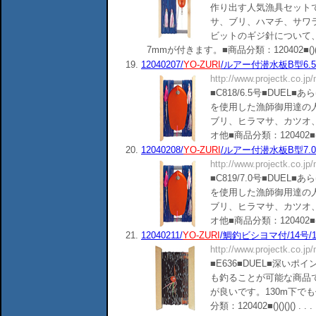
作り出す人気漁具セットで
サ、ブリ、ハマチ、サワ
ビットのギジ針について、
7mmが付きます。■商品分類：120402■()()()()
19.
12040207/
YO-ZURI
/ルアー付潜水板B型6.5号
http://www.projectk.co.jp
■C818/6.5号■DUE
を使用した漁師御用達の人
ブリ、ヒラマサ、カツオ
オ他■商品分類：120402■()()()
20.
12040208/
YO-ZURI
/ルアー付潜水板B型7.0号
http://www.projectk.co.jp
■C819/7.0号■DUE
を使用した漁師御用達の人
ブリ、ヒラマサ、カツオ
オ他■商品分類：120402■()()()
21.
12040211/
YO-ZURI
/鯛釣ビシヨマ付/14号/1
http://www.projectk.co.jp
■E636■DUEL■深い
も釣ることが可能な商品
が良いです。130m下で
分類：120402■()()()() . . .