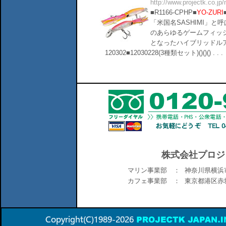
http://www.projectk.co.jp
■R1166-CPHP■
YO-ZURI
「米国名SASHIMI」
のあらゆるゲームフィッ
となったハイブリッドル
120302■12030228(3種類セット)()()() . . .
株式会社プロジ
マリン事業部 ：
神奈川県横浜市
カフェ事業部 ：
東京都港区赤坂6