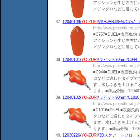
アクションが生じ左右に
メジマグロなどに適しています。■
37.
12040109/
YO-ZURI
/潜水板B型8号/C757.
http://www.projectk.co.jp
■C757■DUEL■表面
アクションが生じ左右に
メジマグロなどに適しています。■
38.
12040101/
YO-ZURI
/ラビット70mm/C944
http://www.projectk.co.jp
■C944■DUEL■表面
ロなどに適したタイプです
す。水しぶきを上げるこ
ます。■商品分類：120401■()()
39.
12040102/
YO-ZURI
/ラビット90mm/C1016.
http://www.projectk.co.jp
■C1016■DUEL■表
グロなどに適したタイプで
ます。水しぶきを上げる
ります。■商品分類：120401■()(
40.
12030226/
YO-ZURI
/3Dスクアートフローティ